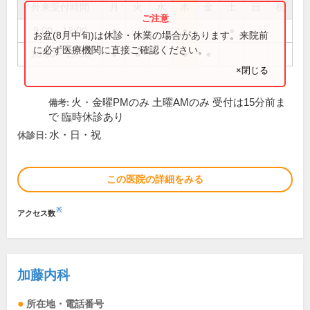
外来受付時間
月
火
水
木
金
土
日
祝
9:00～12:00
●
●
●
お盆(8月中旬)は休診・休業の場合があります。来院前
に必ず医療機関に直接ご確認ください。
18:00～19:30
●
●
●
●
×閉じる
火・金曜PMのみ 土曜AMのみ 受付は15分前ま
備考:
で 臨時休診あり
水・日・祝
休診日:
この医院の詳細をみる
※
アクセス数
加藤内科
所在地・電話番号