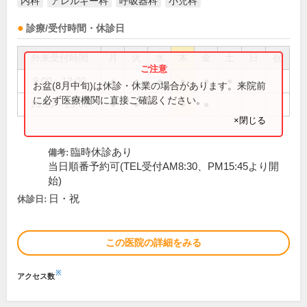
内科
アレルギー科
呼吸器科
小児科
診療/受付時間・休診日
外来受付時間
月
火
水
木
金
土
日
祝
9:00～12:00
●
●
●
●
●
●
お盆(8月中旬)は休診・休業の場合があります。来院前
に必ず医療機関に直接ご確認ください。
16:00～19:00
●
●
●
●
×閉じる
臨時休診あり
備考:
当日順番予約可(TEL受付AM8:30、PM15:45より開
始)
日・祝
休診日:
この医院の詳細をみる
※
アクセス数