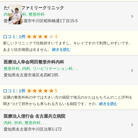
たいようファミリークリニック
内科, 小児科, 整形外科
愛知県名古屋市中川区昭和橋通1丁目15-5
4
口コミ: 1件
新しいクリニックで比較的すいてますし、キレイですので利用しやすいです。
あまり抗生物質は出ません。
続きを読む
医療法人幸会岡田整形外科内科
整形外科, 内科, リハビリテーション科, ...
愛知県名古屋市港区名四町185
5
口コミ: 1件
近隣の整形外科の中では大きい方の病院で地元のかたはもちろんのこと評判を
聞きつけて郊外からも来られる方もいる病院です。その...
続きを読む
医療法人偕行会
名古屋共立病院
内科, 外科, 整形外科, ...
愛知県名古屋市中川区法華1-172