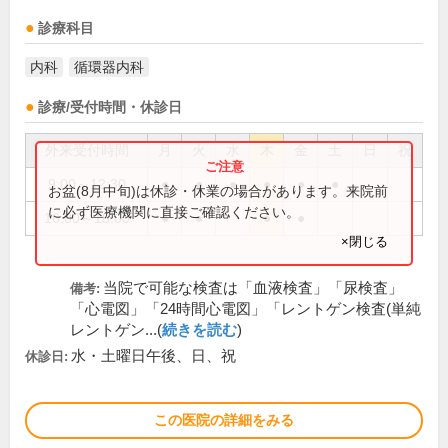
診療科目
内科
循環器内科
診療/受付時間・休診日
外来受付時間
月
火
水
木
金
土
日
祝
9:00～12:30
●
●
●
●
●
●
お盆(8月中旬)は休診・休業の場合があります。来院前
に必ず医療機関に直接ご確認ください。
16:00～18:00
●
●
●
●
×閉じる
当院で可能な検査は「血液検査」「尿検査」
備考:
「心電図」「24時間心電図」「レントゲン検査(単純
レントゲン...(
続きを読む
)
水・土曜日午後、日、祝
休診日:
この医院の詳細をみる