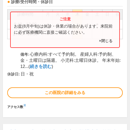
診療/受付時間・休診日
診療時間
月
火
水
木
金
土
日
祝
8:40～12:00
●
●
●
●
●
●
お盆(8月中旬)は休診・休業の場合があります。来院前
に必ず医療機関に直接ご確認ください。
17:30～19:30
●
×閉じる
心療内科:すべて予約制。 産婦人科:予約制、
備考:
金・土曜日は隔週。 小児科:土曜日休診。 年末年始:
12...(
続きを読む
)
日・祝
休診日:
この医院の詳細をみる
※
アクセス数