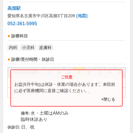
高畑駅
愛知県名古屋市中川区高畑3丁目209
[地図]
052-361-5995
診療科目
内科
小児科
皮膚科
診療/受付時間・休診日
外来受付時間
月
火
水
木
金
土
日
祝
9:00～12:00
●
●
●
●
●
●
お盆(8月中旬)は休診・休業の場合があります。来院前
に必ず医療機関に直接ご確認ください。
16:30～19:00
●
●
●
●
×閉じる
水・土曜はAMのみ
備考:
臨時休診あり
日、祝
休診日: