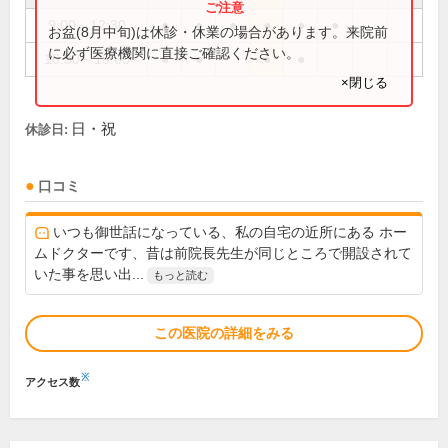
9:00～12:30
●
●
●
●
●
●
お盆(8月中旬)は休診・休業の場合があります。来院前
に必ず医療機関に直接ご確認ください。
16:30～19:00
●
●
●
●
×閉じる
日・祝
休診日:
口コミ
いつも御世話になっている、私の自宅の近所にある ホー
ムドクターです、昔は前院長先生が同じところで開設されて
いた事を思い出...
もっと読む
この医院の詳細をみる
※
アクセス数