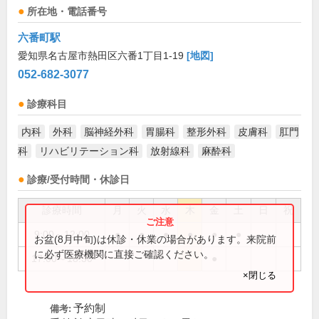
所在地・電話番号
六番町駅
愛知県名古屋市熱田区六番1丁目1-19
[地図]
052-682-3077
診療科目
内科
外科
脳神経外科
胃腸科
整形外科
皮膚科
肛門
科
リハビリテーション科
放射線科
麻酔科
診療/受付時間・休診日
診療時間
月
火
水
木
金
土
日
祝
9:00～12:00
●
●
●
●
●
●
お盆(8月中旬)は休診・休業の場合があります。来院前
に必ず医療機関に直接ご確認ください。
17:00～18:30
●
×閉じる
予約制
備考: