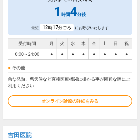
1
4
時間
分後
12
17
時
分ごろ
最短
にお呼びいたします
受付時間
月
火
水
木
金
土
日
祝
0:00～24:00
●
●
●
●
●
●
●
●
その他
急な発熱、悪天候など直接医療機関に掛かる事が困難な際にご
利用ください
オンライン診療の詳細をみる
吉田医院