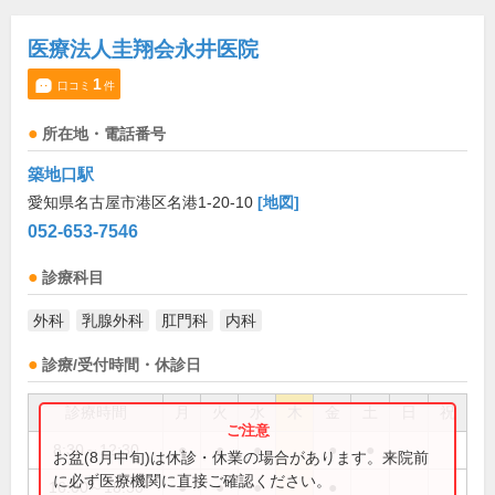
医療法人圭翔会永井医院
1
口コミ
件
所在地・電話番号
築地口駅
愛知県名古屋市港区名港1-20-10
[地図]
052-653-7546
診療科目
外科
乳腺外科
肛門科
内科
診療/受付時間・休診日
診療時間
月
火
水
木
金
土
日
祝
8:30～12:30
●
●
●
●
●
お盆(8月中旬)は休診・休業の場合があります。来院前
に必ず医療機関に直接ご確認ください。
16:00～18:30
●
●
●
●