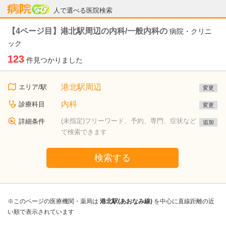
病院なび
人で選べる医院検索
【4ページ目】港北駅周辺の内科/一般内科の
病院・クリニ
ック
123
件見つかりました
港北駅周辺
エリア/駅
変更
内科
診療科目
変更
(未指定)フリーワード、予約、専門、症状など
詳細条件
追加
で検索できます
検索する
※このページの医療機関・薬局は
港北駅(あおなみ線)
を中心に直線距離の近
い順で表示されています