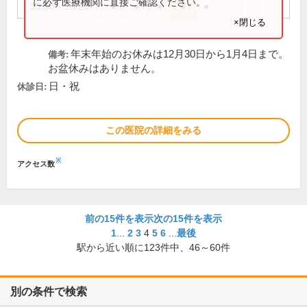
に必ず医療機関に直接ご確認ください。
13:30～15:30
●
●
●
●
●
×閉じる
年末年始のお休みは12月30日から1月4日まで。
備考:
お盆休みはありません。
日・祝
休診日:
この医院の詳細をみる
※
アクセス数
前の15件を表示
次の15件を表示
1
...
2
3
4
5
6
...
最後
駅から近い順に
123
件中、
46～60件
別の条件で検索