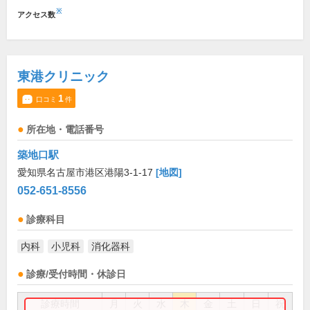
※
アクセス数
東港クリニック
1
口コミ
件
所在地・電話番号
築地口駅
愛知県名古屋市港区港陽3-1-17
[地図]
052-651-8556
診療科目
内科
小児科
消化器科
診療/受付時間・休診日
診療時間
月
火
水
木
金
土
日
祝