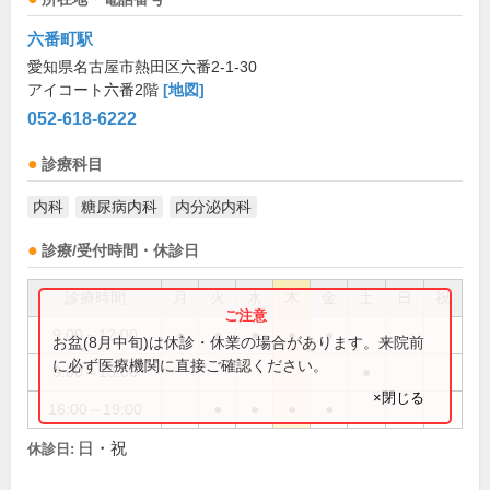
六番町駅
愛知県名古屋市熱田区六番2-1-30
アイコート六番2階
[地図]
052-618-6222
診療科目
内科
糖尿病内科
内分泌内科
診療/受付時間・休診日
診療時間
月
火
水
木
金
土
日
祝
9:00～12:00
●
●
●
●
●
お盆(8月中旬)は休診・休業の場合があります。来院前
に必ず医療機関に直接ご確認ください。
9:00～13:00
●
×閉じる
16:00～19:00
●
●
●
●
日・祝
休診日: