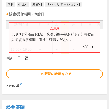
内科
小児科
皮膚科
リハビリテーション科
診療/受付時間・休診日
診療時間
月
火
水
木
金
土
日
祝
8:30～12:00
●
●
●
●
●
●
お盆(8月中旬)は休診・休業の場合があります。来院前
に必ず医療機関に直接ご確認ください。
14:00～16:00
●
×閉じる
16:00～19:00
●
●
●
日・祝
休診日:
この医院の詳細をみる
※
アクセス数
松井医院