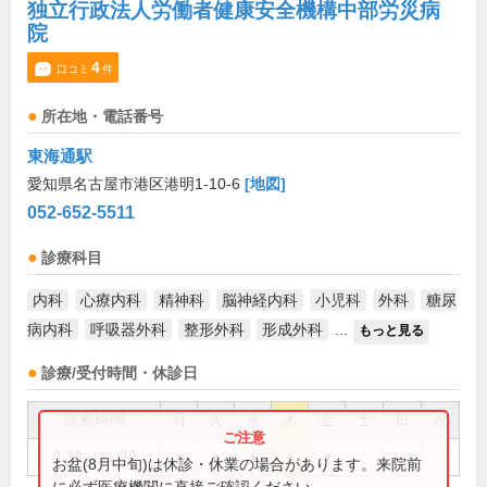
独立行政法人労働者健康安全機構中部労災病
院
4
口コミ
件
所在地・電話番号
東海通駅
愛知県名古屋市港区港明1-10-6
[地図]
052-652-5511
診療科目
内科
心療内科
精神科
脳神経内科
小児科
外科
糖尿
病内科
呼吸器外科
整形外科
形成外科
...
もっと見る
診療/受付時間・休診日
診療時間
月
火
水
木
金
土
日
祝
8:30～11:30
●
●
●
●
●
お盆(8月中旬)は休診・休業の場合があります。来院前
に必ず医療機関に直接ご確認ください。