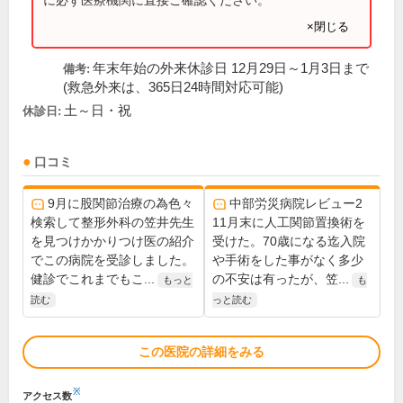
×閉じる
年末年始の外来休診日 12月29日～1月3日まで
備考:
(救急外来は、365日24時間対応可能)
土～日・祝
休診日:
口コミ
9月に股関節治療の為色々
中部労災病院レビュー2
検索して整形外科の笠井先生
11月末に人工関節置換術を
を見つけかかりつけ医の紹介
受けた。70歳になる迄入院
でこの病院を受診しました。
や手術をした事がなく多少
健診でこれまでもこ...
の不安は有ったが、笠...
もっと
も
読む
っと読む
この医院の詳細をみる
※
アクセス数