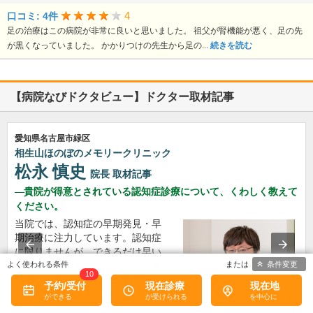
4
口コミ: 4件
足の治療はこの病院が非常に良いと思いました。 祖父が腎機能が悪く、足の先
が黒くなっていました。 かかりつけの先生から足の...
続きを読む
【病院なびドクタビュー】ドクター取材記事
愛知県名古屋市緑区
相生山ほのぼのメモリークリニック
松永 慎史
院長
取材記事
貴院が得意とされている認知症診療について、くわしく教えて
ください。
当院では、認知症の早期発見・早
期治療に注力しています。認知症
に限りませんが、できるだけ早い
条件変更
段階で病気を見つけることができ
10
れば、患者さん本人が主体となっ
予約/受付
現在診療
現在地
て生活環境を整えたり、今後につ
いて考えたりすること…