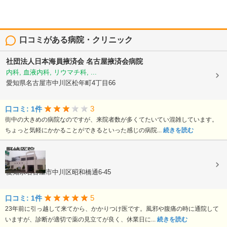
口コミがある病院・クリニック
社団法人日本海員掖済会
名古屋掖済会病院
内科, 血液内科, リウマチ科, ...
愛知県名古屋市中川区松年町4丁目66
3
口コミ: 1件
街中の大きめの病院なのですが、来院者数が多くてたいてい混雑しています。
ちょっと気軽にかかることができるといった感じの病院...
続きを読む
野崎医院
内科, 小児科
愛知県名古屋市中川区昭和橋通6-45
5
口コミ: 1件
23年前に引っ越して来てから、かかりつけ医です。風邪や腹痛の時に通院して
いますが、診断が適切で薬の見立てが良く、休業日に...
続きを読む