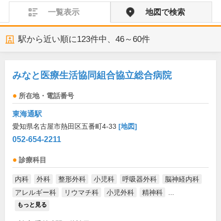
一覧表示
地図で検索
駅から近い順に
123
件中、
46～60件
みなと医療生活協同組合協立総合病院
所在地・電話番号
東海通駅
愛知県名古屋市熱田区五番町4-33
[地図]
052-654-2211
診療科目
内科
外科
整形外科
小児科
呼吸器外科
脳神経内科
アレルギー科
リウマチ科
小児外科
精神科
...
もっと見る