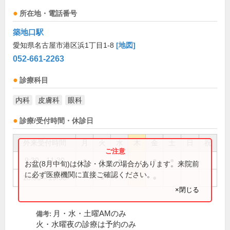
所在地・電話番号
築地口駅
愛知県名古屋市港区浜1丁目1-8
[地図]
052-661-2263
診療科目
内科
皮膚科
眼科
診療/受付時間・休診日
外来受付時間
月
火
水
木
金
土
日
祝
9:30～11:30
●
●
●
●
●
お盆(8月中旬)は休診・休業の場合があります。来院前
に必ず医療機関に直接ご確認ください。
18:00～19:30
●
●
×閉じる
月・水・土曜AMのみ
備考:
火・水曜夜の診療は予約のみ