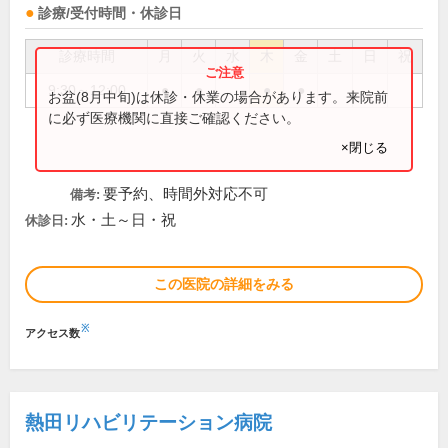
診療/受付時間・休診日
診療時間
月
火
水
木
金
土
日
祝
9:30～12:00
●
●
●
●
お盆(8月中旬)は休診・休業の場合があります。来院前
に必ず医療機関に直接ご確認ください。
×閉じる
要予約、時間外対応不可
備考:
水・土～日・祝
休診日:
この医院の詳細をみる
※
アクセス数
熱田リハビリテーション病院