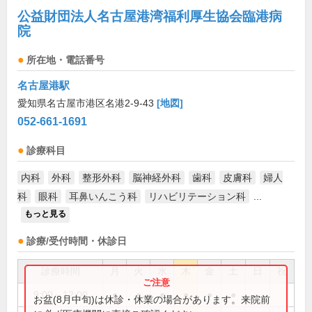
公益財団法人名古屋港湾福利厚生協会臨港病
院
所在地・電話番号
名古屋港駅
愛知県名古屋市港区名港2-9-43
[地図]
052-661-1691
診療科目
内科
外科
整形外科
脳神経外科
歯科
皮膚科
婦人
科
眼科
耳鼻いんこう科
リハビリテーション科
...
もっと見る
診療/受付時間・休診日
診療時間
月
火
水
木
金
土
日
祝
9:00～12:00
●
●
●
●
●
●
お盆(8月中旬)は休診・休業の場合があります。来院前