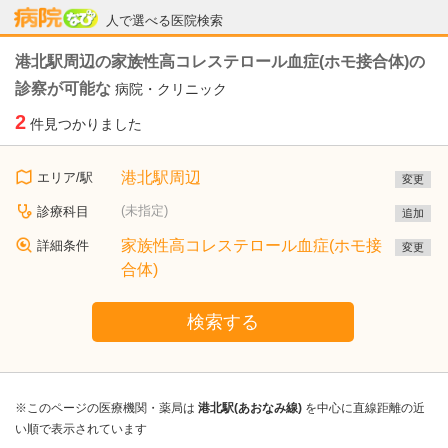
病院なび
人で選べる医院検索
港北駅周辺の家族性高コレステロール血症(ホモ接合体)の
診察が可能な
病院・クリニック
2
件見つかりました
港北駅周辺
エリア/駅
変更
(未指定)
診療科目
追加
家族性高コレステロール血症(ホモ接
詳細条件
変更
合体)
検索する
※このページの医療機関・薬局は
港北駅(あおなみ線)
を中心に直線距離の近
い順で表示されています