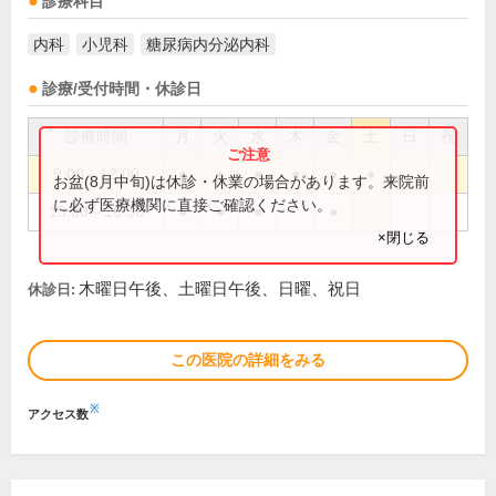
診療科目
内科
小児科
糖尿病内分泌内科
診療/受付時間・休診日
診療時間
月
火
水
木
金
土
日
祝
9:00～12:00
●
●
●
●
●
●
お盆(8月中旬)は休診・休業の場合があります。来院前
に必ず医療機関に直接ご確認ください。
13:30～16:30
●
●
●
●
×閉じる
木曜日午後、土曜日午後、日曜、祝日
休診日:
この医院の詳細をみる
※
アクセス数