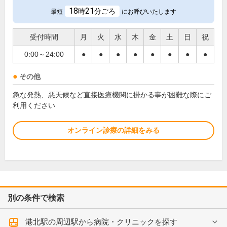
18
21
時
分ごろ
最短
にお呼びいたします
受付時間
月
火
水
木
金
土
日
祝
0:00～24:00
●
●
●
●
●
●
●
●
その他
急な発熱、悪天候など直接医療機関に掛かる事が困難な際にご
利用ください
オンライン診療の詳細をみる
別の条件で検索
港北駅の周辺駅から病院・クリニックを探す