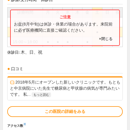
診療時間
月
火
水
木
金
土
日
祝
9:00～12:30
●
●
●
●
お盆(8月中旬)は休診・休業の場合があります。来院前
に必ず医療機関に直接ご確認ください。
9:00～13:00
●
×閉じる
15:00～18:00
●
●
●
●
木、日、祝
休診日:
口コミ
2018年5月にオープンした新しいクリニックです。もとも
と中京病院にいた先生で糖尿病と甲状腺の病気が専門みたい
です。 私...
もっと読む
この医院の詳細をみる
※
アクセス数