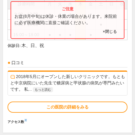
診療時間
月
火
水
木
金
土
日
祝
9:00～12:30
●
●
●
●
お盆(8月中旬)は休診・休業の場合があります。来院前
に必ず医療機関に直接ご確認ください。
9:00～13:00
●
×閉じる
15:00～18:00
●
●
●
●
木、日、祝
休診日:
口コミ
2018年5月にオープンした新しいクリニックです。もとも
と中京病院にいた先生で糖尿病と甲状腺の病気が専門みたい
です。 私...
もっと読む
この医院の詳細をみる
※
アクセス数