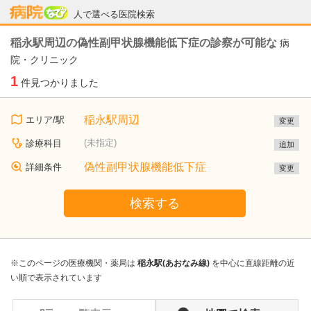
病院なび
人で選べる医院検索
稲永駅周辺の偽性副甲状腺機能低下症の診察が可能な
病
院・クリニック
1
件見つかりました
稲永駅周辺
エリア/駅
変更
(未指定)
診療科目
追加
偽性副甲状腺機能低下症
詳細条件
変更
検索する
※このページの医療機関・薬局は
稲永駅(あおなみ線)
を中心に直線距離の近
い順で表示されています