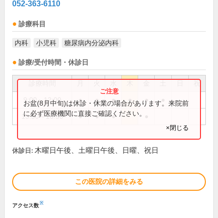
052-363-6110
診療科目
内科
小児科
糖尿病内分泌内科
診療/受付時間・休診日
診療時間
月
火
水
木
金
土
日
祝
9:00～12:00
●
●
●
●
●
●
お盆(8月中旬)は休診・休業の場合があります。来院前
に必ず医療機関に直接ご確認ください。
13:30～16:30
●
●
●
●
×閉じる
木曜日午後、土曜日午後、日曜、祝日
休診日:
この医院の詳細をみる
※
アクセス数