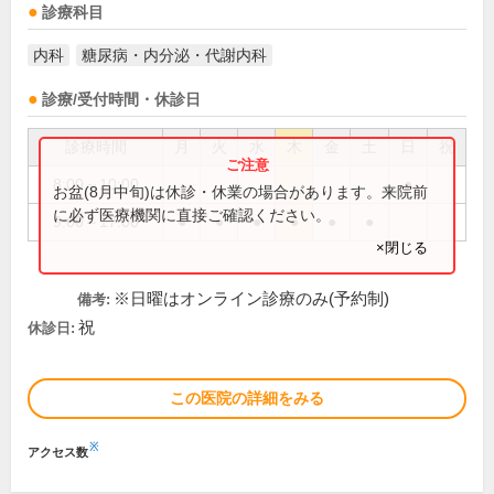
診療科目
内科
糖尿病・内分泌・代謝内科
診療/受付時間・休診日
診療時間
月
火
水
木
金
土
日
祝
8:00～10:00
●
お盆(8月中旬)は休診・休業の場合があります。来院前
に必ず医療機関に直接ご確認ください。
9:00～17:00
●
●
●
●
●
●
×閉じる
※日曜はオンライン診療のみ(予約制)
備考:
祝
休診日:
この医院の詳細をみる
※
アクセス数