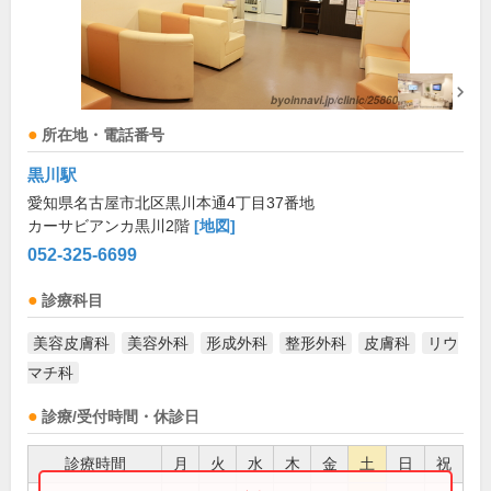
所在地・電話番号
黒川駅
愛知県名古屋市北区黒川本通4丁目37番地
カーサビアンカ黒川2階
[地図]
052-325-6699
診療科目
美容皮膚科
美容外科
形成外科
整形外科
皮膚科
リウ
マチ科
診療/受付時間・休診日
診療時間
月
火
水
木
金
土
日
祝