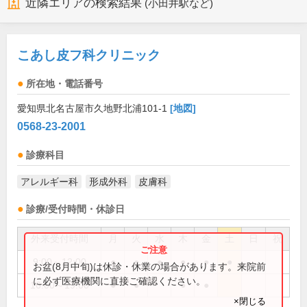
近隣エリアの検索結果
(小田井駅など)
こあし皮フ科クリニック
所在地・電話番号
愛知県北名古屋市久地野北浦101-1
[地図]
0568-23-2001
診療科目
アレルギー科
形成外科
皮膚科
診療/受付時間・休診日
外来受付時間
月
火
水
木
金
土
日
祝
9:00～12:00
●
●
●
●
●
●
お盆(8月中旬)は休診・休業の場合があります。来院前
に必ず医療機関に直接ご確認ください。
16:00～19:00
●
●
●
●
×閉じる