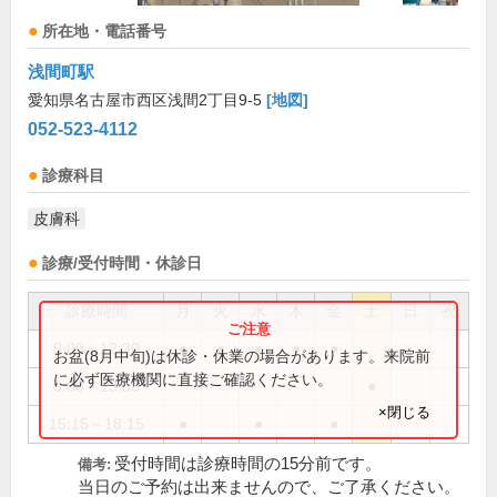
所在地・電話番号
浅間町駅
愛知県名古屋市西区浅間2丁目9-5
[地図]
052-523-4112
診療科目
皮膚科
診療/受付時間・休診日
診療時間
月
火
水
木
金
土
日
祝
9:00～12:30
●
●
●
●
●
お盆(8月中旬)は休診・休業の場合があります。来院前
に必ず医療機関に直接ご確認ください。
9:00～13:00
●
×閉じる
15:15～18:15
●
●
●
受付時間は診療時間の15分前です。
備考:
当日のご予約は出来ませんので、ご了承ください。