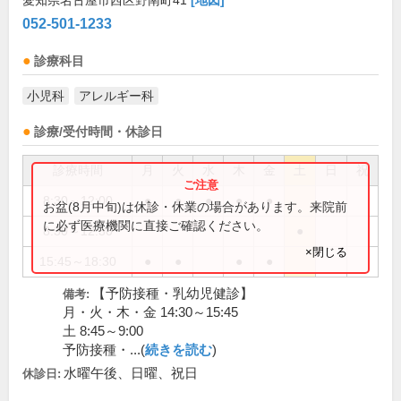
愛知県名古屋市西区野南町41
[地図]
052-501-1233
診療科目
小児科
アレルギー科
診療/受付時間・休診日
診療時間
月
火
水
木
金
土
日
祝
8:30～12:00
●
●
●
●
●
お盆(8月中旬)は休診・休業の場合があります。来院前
に必ず医療機関に直接ご確認ください。
8:30～12:30
●
×閉じる
15:45～18:30
●
●
●
●
【予防接種・乳幼児健診】
備考:
月・火・木・金 14:30～15:45
土 8:45～9:00
予防接種・...(
続きを読む
)
水曜午後、日曜、祝日
休診日: