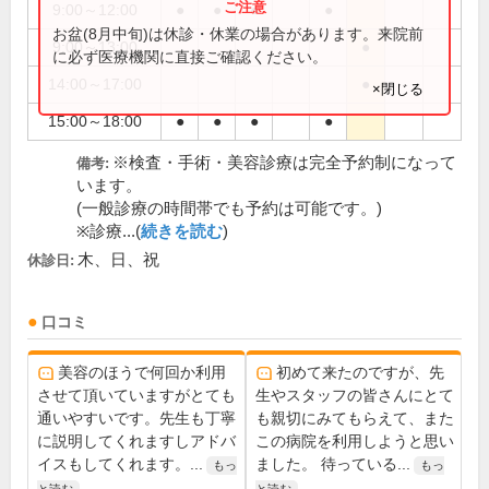
9:00～12:00
●
●
●
●
お盆(8月中旬)は休診・休業の場合があります。来院前
9:00～13:00
●
に必ず医療機関に直接ご確認ください。
14:00～17:00
●
×閉じる
15:00～18:00
●
●
●
●
※検査・手術・美容診療は完全予約制になって
備考:
います。
(一般診療の時間帯でも予約は可能です。)
※診療...(
続きを読む
)
木、日、祝
休診日:
口コミ
美容のほうで何回か利用
初めて来たのですが、先
させて頂いていますがとても
生やスタッフの皆さんにとて
通いやすいです。先生も丁寧
も親切にみてもらえて、また
に説明してくれますしアドバ
この病院を利用しようと思い
イスもしてくれます。...
ました。 待っている...
もっ
もっ