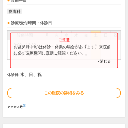
診療科目
皮膚科
診療/受付時間・休診日
診療時間
月
火
水
木
金
土
日
祝
9:00～12:30
●
●
●
●
●
お盆(8月中旬)は休診・休業の場合があります。来院前
に必ず医療機関に直接ご確認ください。
15:30～18:40
●
●
●
●
×閉じる
水、日、祝
休診日:
この医院の詳細をみる
※
アクセス数