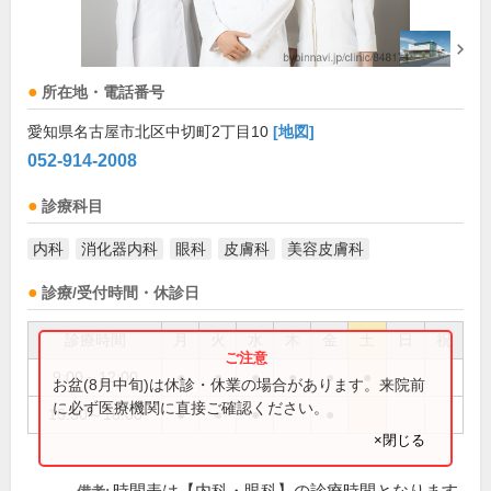
所在地・電話番号
愛知県名古屋市北区中切町2丁目10
[地図]
052-914-2008
診療科目
内科
消化器内科
眼科
皮膚科
美容皮膚科
診療/受付時間・休診日
診療時間
月
火
水
木
金
土
日
祝
9:00～12:00
●
●
●
●
●
●
お盆(8月中旬)は休診・休業の場合があります。来院前
に必ず医療機関に直接ご確認ください。
15:30～18:00
●
●
●
●
×閉じる