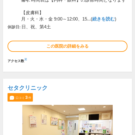
時間表は【内科・眼科】の診療時間となります
備考:
【皮膚科】
月・火・水・金 9:00～12:00、15...(
続きを読む
)
日、祝、第4土
休診日:
この医院の詳細をみる
※
アクセス数
セタクリニック
3
口コミ
件