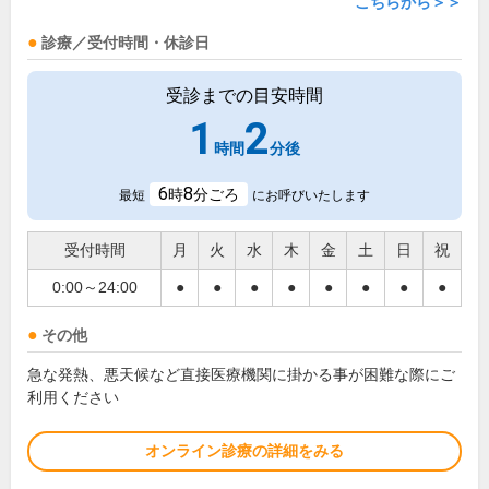
こちらから＞＞
診療／受付時間・休診日
受診までの目安時間
1
2
時間
分後
6
8
時
分ごろ
最短
にお呼びいたします
受付時間
月
火
水
木
金
土
日
祝
0:00～24:00
●
●
●
●
●
●
●
●
その他
急な発熱、悪天候など直接医療機関に掛かる事が困難な際にご
利用ください
オンライン診療の詳細をみる