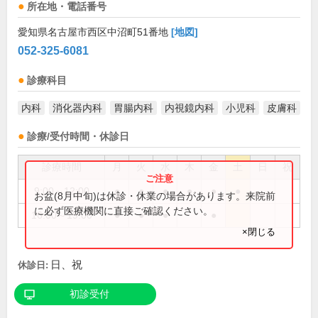
所在地・電話番号
愛知県名古屋市西区中沼町51番地
[地図]
052-325-6081
診療科目
内科
消化器内科
胃腸内科
内視鏡内科
小児科
皮膚科
診療/受付時間・休診日
診療時間
月
火
水
木
金
土
日
祝
9:00～12:00
●
●
●
●
●
●
お盆(8月中旬)は休診・休業の場合があります。来院前
に必ず医療機関に直接ご確認ください。
16:00～19:00
●
●
●
●
×閉じる
日、祝
休診日:
初診受付