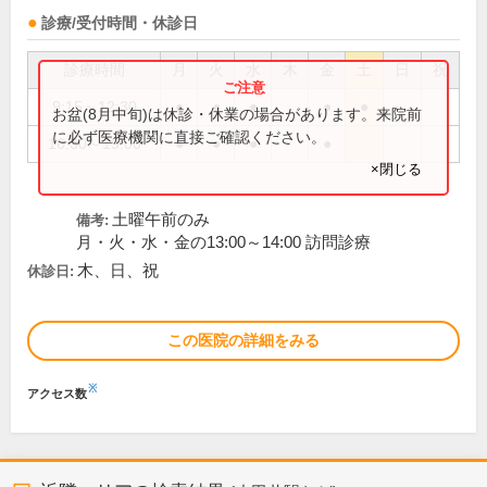
診療/受付時間・休診日
診療時間
月
火
水
木
金
土
日
祝
9:15～12:30
●
●
●
●
●
お盆(8月中旬)は休診・休業の場合があります。来院前
に必ず医療機関に直接ご確認ください。
16:30～19:00
●
●
●
●
×閉じる
土曜午前のみ
備考:
月・火・水・金の13:00～14:00 訪問診療
木、日、祝
休診日:
この医院の詳細をみる
※
アクセス数