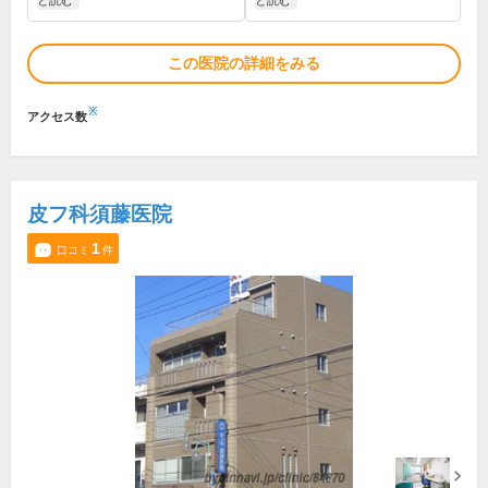
と読む
と読む
この医院の詳細をみる
※
アクセス数
皮フ科須藤医院
1
口コミ
件