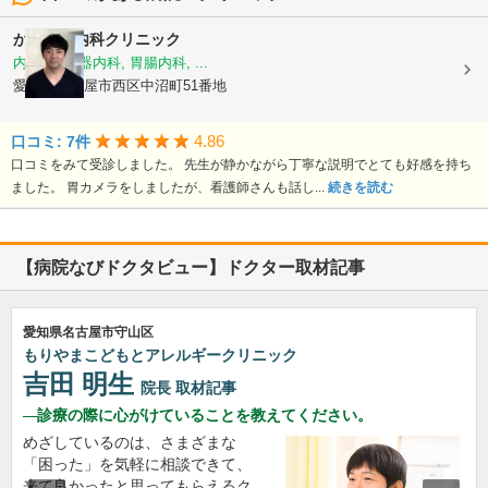
かなもと内科クリニック
内科, 消化器内科, 胃腸内科, ...
愛知県名古屋市西区中沼町51番地
4.86
口コミ: 7件
口コミをみて受診しました。 先生が静かながら丁寧な説明でとても好感を持ち
ました。 胃カメラをしましたが、看護師さんも話し...
続きを読む
【病院なびドクタビュー】ドクター取材記事
愛知県名古屋市守山区
もりやまこどもとアレルギークリニック
吉田 明生
院長
取材記事
診療の際に心がけていることを教えてください。
めざしているのは、さまざまな
「困った」を気軽に相談できて、
来て良かったと思ってもらえるク