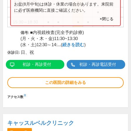
8:30～11:30
●
●
●
●
お盆(8月中旬)は休診・休業の場合があります。来院前
に必ず医療機関に直接ご確認ください。
8:30～12:30
●
●
×閉じる
15:30～18:30
●
●
●
●
■内視鏡検査(完全予約診療)
備考:
(月・火・木・金)11:30~13:30
(水・土)12:30～14:...(
続きを読む
)
日、祝
休診日:
初診・再診受付
初診・再診電話受付
この医院の詳細をみる
※
アクセス数
キャッスルベルクリニック