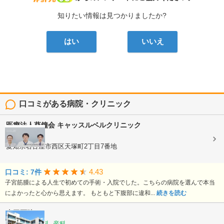
知りたい情報は見つかりましたか?
はい
いいえ
口コミがある病院・クリニック
医療法人葵鐘会
キャッスルベルクリニック
産科, 婦人科
愛知県名古屋市西区天塚町2丁目7番地
4.43
口コミ: 7件
子宮筋腫による人生で初めての手術・入院でした。こちらの病院を選んで本当
によかったと心から思えます。 もともと下腹部に違和...
続きを読む
山田医院
内科, 漢方内科, 産科, ...