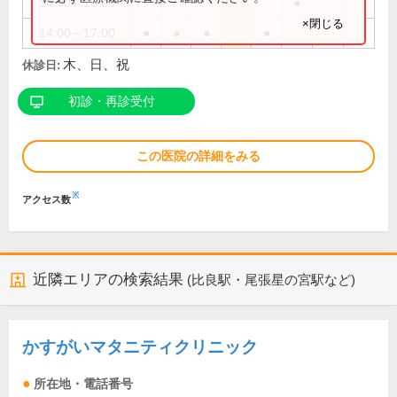
14:00～16:00
●
×閉じる
14:00～17:00
●
●
●
●
木、日、祝
休診日:
初診・再診受付
この医院の詳細をみる
※
アクセス数
近隣エリアの検索結果
(比良駅・尾張星の宮駅など)
かすがいマタニティクリニック
所在地・電話番号