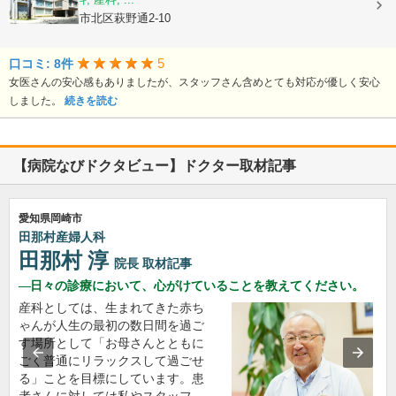
愛知県名古屋市北区萩野通2-10
5
口コミ: 8件
女医さんの安心感もありましたが、スタッフさん含めとても対応が優しく安心
しました。
続きを読む
【病院なびドクタビュー】ドクター取材記事
愛知県岡崎市
田那村産婦人科
田那村 淳
院長
取材記事
日々の診療において、心がけていることを教えてください。
産科としては、生まれてきた赤ち
ゃんが人生の最初の数日間を過ご
す場所として「お母さんとともに
ごく普通にリラックスして過ごせ
る」ことを目標にしています。患