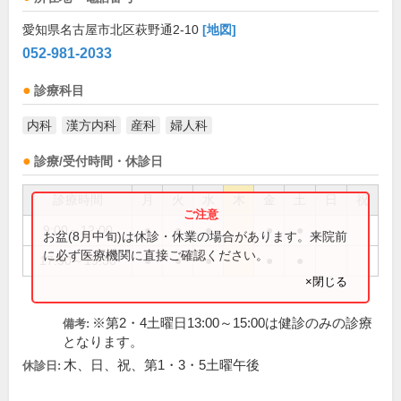
愛知県名古屋市北区萩野通2-10
[地図]
052-981-2033
診療科目
内科
漢方内科
産科
婦人科
診療/受付時間・休診日
診療時間
月
火
水
木
金
土
日
祝
9:00～12:00
●
●
●
●
●
お盆(8月中旬)は休診・休業の場合があります。来院前
に必ず医療機関に直接ご確認ください。
17:30～19:30
●
●
●
●
●
×閉じる
※第2・4土曜日13:00～15:00は健診のみの診療
備考:
となります。
木、日、祝、第1・3・5土曜午後
休診日: