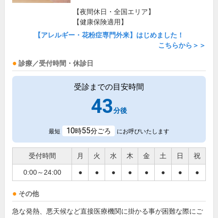
【夜間休日・全国エリア】
【健康保険適用】
【アレルギー・花粉症専門外来】はじめました！
こちらから＞＞
診療／受付時間・休診日
受診までの目安時間
43
分後
10
55
時
分ごろ
最短
にお呼びいたします
受付時間
月
火
水
木
金
土
日
祝
0:00～24:00
●
●
●
●
●
●
●
●
その他
急な発熱、悪天候など直接医療機関に掛かる事が困難な際にご