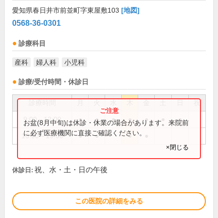
愛知県春日井市前並町字東屋敷103
[地図]
0568-36-0301
診療科目
産科
婦人科
小児科
診療/受付時間・休診日
診療時間
月
火
水
木
金
土
日
祝
9:00～12:00
●
●
●
●
●
●
●
お盆(8月中旬)は休診・休業の場合があります。来院前
に必ず医療機関に直接ご確認ください。
16:00～19:00
●
●
●
●
×閉じる
祝、水・土・日の午後
休診日:
この医院の詳細をみる