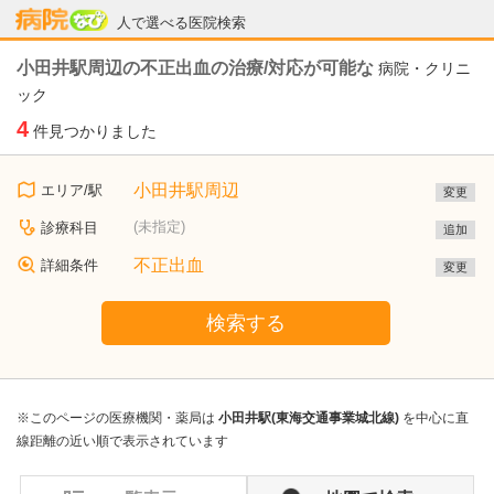
病院なび
人で選べる医院検索
小田井駅周辺の不正出血の治療/対応が可能な
病院・クリニ
ック
4
件見つかりました
小田井駅周辺
エリア/駅
変更
(未指定)
診療科目
追加
不正出血
詳細条件
変更
検索する
※このページの医療機関・薬局は
小田井駅(東海交通事業城北線)
を中心に直
線距離の近い順で表示されています