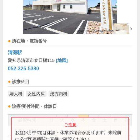
所在地・電話番号
清洲駅
愛知県清須市春日樋115
[地図]
052-325-5380
診療科目
婦人科
女性内科
漢方内科
診療/受付時間・休診日
診療時間
月
火
水
木
金
土
日
祝
9:00～12:15
●
●
●
●
●
お盆(8月中旬)は休診・休業の場合があります。来院前
に必ず医療機関に直接ご確認ください。