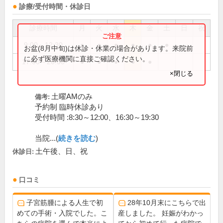
診療/受付時間・休診日
診療時間
月
火
水
木
金
土
日
祝
9:00～12:30
●
●
●
●
●
●
お盆(8月中旬)は休診・休業の場合があります。来院前
に必ず医療機関に直接ご確認ください。
17:00～20:00
●
●
●
●
●
×閉じる
土曜AMのみ
備考:
予約制 臨時休診あり
受付時間 :8:30～12:00、16:30～19:30
当院...(
続きを読む
)
土午後、日、祝
休診日:
口コミ
子宮筋腫による人生で初
28年10月末にこちらで出
めての手術・入院でした。こ
産しました。 妊娠がわかっ