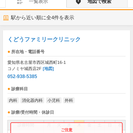
一覧表示
地図で検索
駅から近い順に全
4
件を表示
くどうファミリークリニック
所在地・電話番号
愛知県名古屋市西区城西町16-1
コノミヤ城西店2F
[地図]
052-938-5385
診療科目
内科
消化器内科
小児科
外科
診療/受付時間・休診日
診療時間
月
火
水
木
金
土
日
祝