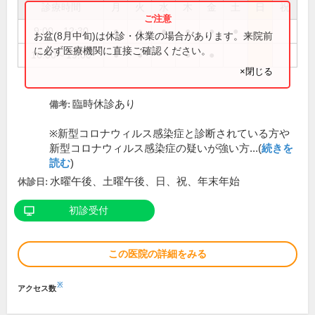
診療時間
月
火
水
木
金
土
日
祝
9:00～12:30
●
●
●
●
●
●
お盆(8月中旬)は休診・休業の場合があります。来院前
に必ず医療機関に直接ご確認ください。
16:00～19:00
●
●
●
●
×閉じる
臨時休診あり
備考:
※新型コロナウィルス感染症と診断されている方や
新型コロナウィルス感染症の疑いが強い方...(
続きを
読む
)
水曜午後、土曜午後、日、祝、年末年始
休診日:
初診受付
この医院の詳細をみる
※
アクセス数