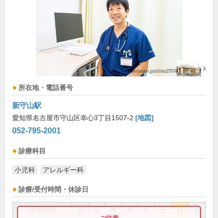
所在地・電話番号
新守山駅
愛知県名古屋市守山区幸心3丁目1507-2
[地図]
052-795-2001
診療科目
小児科
アレルギー科
診療/受付時間・休診日
診療時間
月
火
水
木
金
土
日
祝