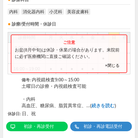
内科
消化器内科
小児科
美容皮膚科
診療/受付時間・休診日
診療時間
月
火
水
木
金
土
日
祝
9:00～12:00
●
●
●
●
●
お盆(8月中旬)は休診・休業の場合があります。来院前
に必ず医療機関に直接ご確認ください。
9:00～14:00
●
×閉じる
16:00～19:00
●
●
●
●
●
内視鏡検査9:00～15:00
備考:
土曜日の診療・内視鏡検査可能
・内科
高血圧、糖尿病、脂質異常症、...(
続きを読む
)
日、祝
休診日:
初診・再診受付
初診・再診電話受付