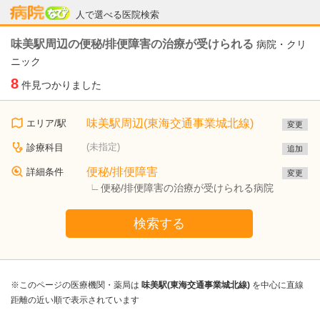
病院なび
人で選べる医院検索
味美駅周辺の便秘/排便障害の治療が受けられる
病院・クリ
ニック
8
件見つかりました
味美駅周辺(東海交通事業城北線)
エリア/駅
変更
(未指定)
診療科目
追加
便秘/排便障害
詳細条件
変更
便秘/排便障害の治療が受けられる病院
検索する
※このページの医療機関・薬局は
味美駅(東海交通事業城北線)
を中心に直線
距離の近い順で表示されています