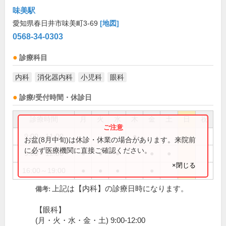
味美駅
愛知県春日井市味美町3-69
[地図]
0568-34-0303
診療科目
内科
消化器内科
小児科
眼科
診療/受付時間・休診日
診療時間
月
火
水
木
金
土
日
祝
9:00～11:00
●
お盆(8月中旬)は休診・休業の場合があります。来院前
に必ず医療機関に直接ご確認ください。
9:00～12:00
●
●
●
●
●
×閉じる
16:00～19:00
●
●
●
●
上記は【内科】の診療日時になります。
備考:
【眼科】
(月・火・水・金・土) 9:00-12:00