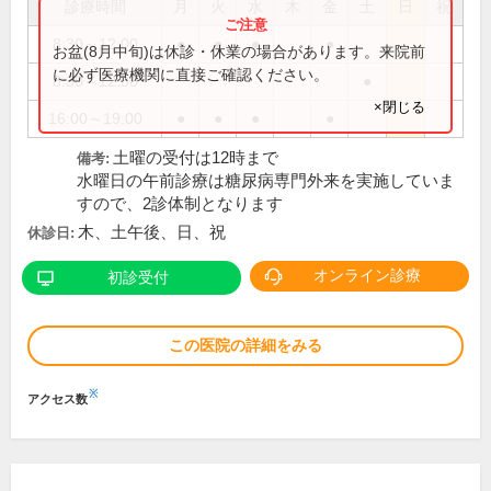
診療時間
月
火
水
木
金
土
日
祝
8:30～12:00
●
●
●
●
お盆(8月中旬)は休診・休業の場合があります。来院前
に必ず医療機関に直接ご確認ください。
8:30～12:30
●
×閉じる
16:00～19:00
●
●
●
●
土曜の受付は12時まで
備考:
水曜日の午前診療は糖尿病専門外来を実施していま
すので、2診体制となります
木、土午後、日、祝
休診日:
オンライン診療
初診受付
この医院の詳細をみる
※
アクセス数