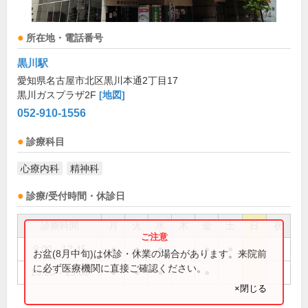
所在地・電話番号
黒川駅
愛知県名古屋市北区黒川本通2丁目17
黒川ガスプラザ2F
[地図]
052-910-1556
診療科目
心療内科
精神科
診療/受付時間・休診日
診療時間
月
火
水
木
金
土
日
祝
9:00～12:45
●
●
●
●
●
お盆(8月中旬)は休診・休業の場合があります。来院前
に必ず医療機関に直接ご確認ください。
16:00～19:00
●
●
●
●
×閉じる