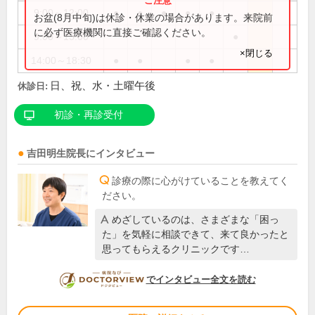
9:00～12:00
●
●
●
●
●
お盆(8月中旬)は休診・休業の場合があります。来院前
に必ず医療機関に直接ご確認ください。
9:00～13:00
●
×閉じる
14:00～18:30
●
●
●
●
日、祝、水・土曜午後
休診日:
初診・再診受付
吉田明生
院長
にインタビュー
診療の際に心がけていることを教えてく
ださい。
めざしているのは、さまざまな「困っ
た」を気軽に相談できて、来て良かったと
思ってもらえるクリニックです…
DOCTORVIEW
でインタビュー全文を読む