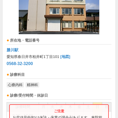
所在地・電話番号
勝川駅
愛知県春日井市柏井町1丁目101
[地図]
0568-32-3200
診療科目
心療内科
精神科
診療/受付時間・休診日
診療時間
月
火
水
木
金
土
日
祝
9:00～12:00
●
●
●
●
●
お盆(8月中旬)は休診・休業の場合があります。来院前