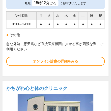
15
12
時
分ごろ
最短
にお呼びいたします
受付時間
月
火
水
木
金
土
日
祝
0:00～24:00
●
●
●
●
●
●
●
●
その他
急な発熱、悪天候など直接医療機関に掛かる事が困難な際にご
利用ください
オンライン診療の詳細をみる
かちがわ心と体のクリニック