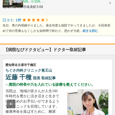
内科, 消化器内科, 小児科, ...
愛知県春日井市味美町3-69
5
口コミ: 1件
先日、胃の内視鏡やりました。過去何度も他院でやってきましたが、今回喜初
めて何の苦痛もなくしかも短時間で終わり、思わず大絶...
続きを読む
【病院なびドクタビュー】ドクター取材記事
愛知県名古屋市千種区
ちぐさ内科クリニック覚王山
近藤 千種
院長
取材記事
貴院の特長や力を入れている診療を教えてください。
当院は、地域の皆さんが人生100
年時代を豊かに活き活きと生きて
いくためのお手伝いができるよう
なクリニックを目指しています。
健康寿命を延ばすために、糖尿