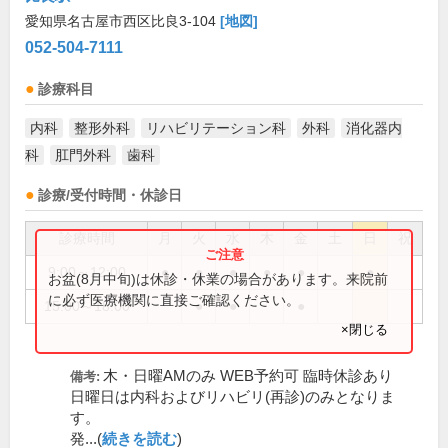
愛知県名古屋市西区比良3-104
[地図]
052-504-7111
診療科目
内科
整形外科
リハビリテーション科
外科
消化器内
科
肛門外科
歯科
診療/受付時間・休診日
診療時間
月
火
水
木
金
土
日
祝
9:00～12:00
●
●
●
●
●
●
お盆(8月中旬)は休診・休業の場合があります。来院前
に必ず医療機関に直接ご確認ください。
15:00～18:00
●
●
●
×閉じる
木・日曜AMのみ WEB予約可 臨時休診あり
備考:
日曜日は内科およびリハビリ(再診)のみとなりま
す。
発...(
続きを読む
)