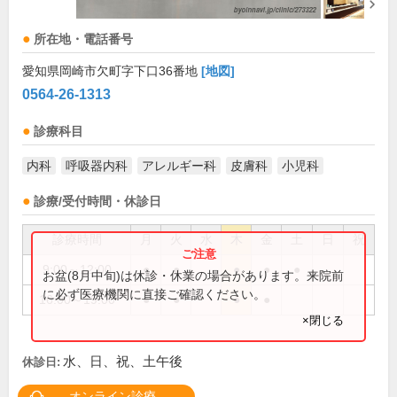
所在地・電話番号
愛知県岡崎市欠町字下口36番地
[地図]
0564-26-1313
診療科目
内科
呼吸器内科
アレルギー科
皮膚科
小児科
診療/受付時間・休診日
診療時間
月
火
水
木
金
土
日
祝
9:00～12:00
●
●
●
●
●
お盆(8月中旬)は休診・休業の場合があります。来院前
に必ず医療機関に直接ご確認ください。
16:00～19:00
●
●
●
●
×閉じる
水、日、祝、土午後
休診日:
オンライン診療