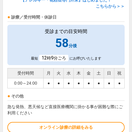
【アレルギー・花粉症専門外来】はじめました！
こちらから＞＞
診療／受付時間・休診日
受診までの目安時間
58
分後
12
9
時
分ごろ
最短
にお呼びいたします
受付時間
月
火
水
木
金
土
日
祝
0:00～24:00
●
●
●
●
●
●
●
●
その他
急な発熱、悪天候など直接医療機関に掛かる事が困難な際にご
利用ください
オンライン診療の詳細をみる