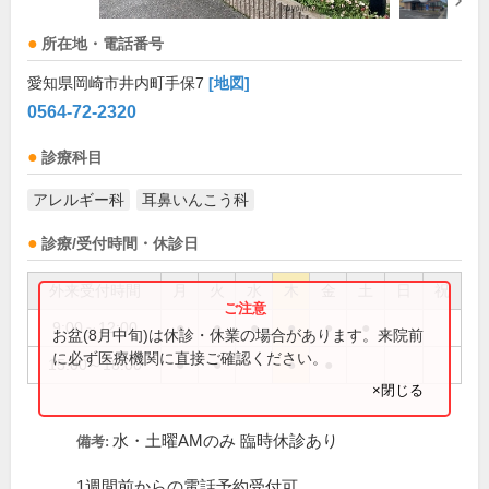
所在地・電話番号
愛知県岡崎市井内町手保7
[地図]
0564-72-2320
診療科目
アレルギー科
耳鼻いんこう科
診療/受付時間・休診日
外来受付時間
月
火
水
木
金
土
日
祝
9:00～12:00
●
●
●
●
●
●
お盆(8月中旬)は休診・休業の場合があります。来院前
に必ず医療機関に直接ご確認ください。
15:00～18:00
●
●
●
●
×閉じる
水・土曜AMのみ 臨時休診あり
備考:
1週間前からの電話予約受付可