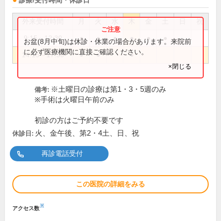
診療/受付時間・休診日
外来受付時間
月
火
水
木
金
土
日
祝
9:15～12:30
●
●
●
●
●
●
お盆(8月中旬)は休診・休業の場合があります。来院前
に必ず医療機関に直接ご確認ください。
14:15～17:30
●
●
●
×閉じる
※土曜日の診療は第1・3・5週のみ
備考:
※手術は火曜日午前のみ
初診の方はご予約不要です
火、金午後、第2・4土、日、祝
休診日:
再診電話受付
この医院の詳細をみる
※
アクセス数