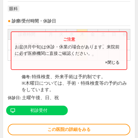
眼科
診療/受付時間・休診日
診療時間
月
火
水
木
金
土
日
祝
9:00～12:00
●
●
●
●
●
お盆(8月中旬)は休診・休業の場合があります。来院前
に必ず医療機関に直接ご確認ください。
15:30～18:30
●
●
●
●
×閉じる
特殊検査、外来手術は予約制です。
備考:
※木曜日については、手術・特殊検査等の予約のみ
をしています。
土曜午後、日、祝
休診日:
初診受付
この医院の詳細をみる