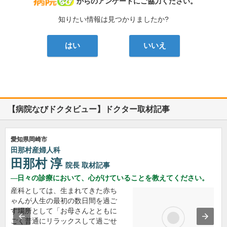
病院なび
からのアンケートにご協力ください。
知りたい情報は見つかりましたか?
はい
いいえ
【病院なびドクタビュー】ドクター取材記事
愛知県岡崎市
田那村産婦人科
田那村 淳
院長
取材記事
日々の診療において、心がけていることを教えてください。
産科としては、生まれてきた赤ち
ゃんが人生の最初の数日間を過ご
す場所として「お母さんとともに
ごく普通にリラックスして過ごせ