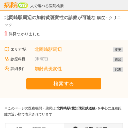
病院なび
人で選べる医院検索
北岡崎駅周辺の加齢黄斑変性の診察が可能な
病院・クリニ
ック
1
件見つかりました
北岡崎駅周辺
エリア/駅
変更
(未指定)
診療科目
追加
加齢黄斑変性
詳細条件
変更
検索する
※このページの医療機関・薬局は
北岡崎駅(愛知環状鉄道線)
を中心に直線距
離の近い順で表示されています