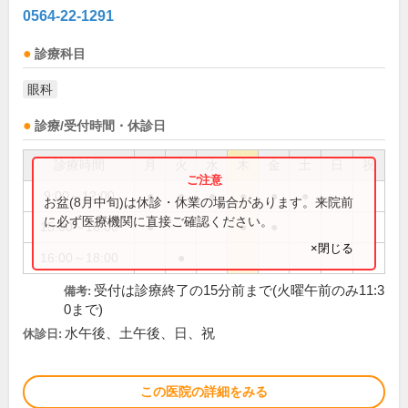
0564-22-1291
診療科目
眼科
診療/受付時間・休診日
診療時間
月
火
水
木
金
土
日
祝
9:00～12:00
●
●
●
●
●
●
お盆(8月中旬)は休診・休業の場合があります。来院前
に必ず医療機関に直接ご確認ください。
15:00～18:00
●
●
●
×閉じる
16:00～18:00
●
受付は診療終了の15分前まで(火曜午前のみ11:3
備考:
0まで)
水午後、土午後、日、祝
休診日:
この医院の詳細をみる