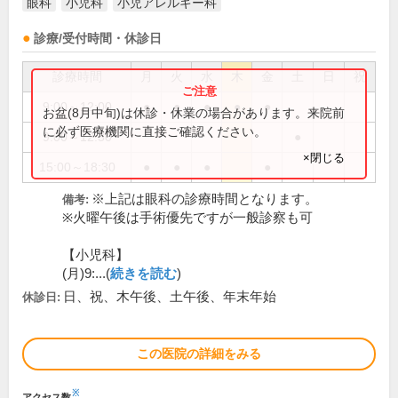
眼科
小児科
小児アレルギー科
診療/受付時間・休診日
診療時間
月
火
水
木
金
土
日
祝
9:00～12:00
●
●
●
●
●
お盆(8月中旬)は休診・休業の場合があります。来院前
に必ず医療機関に直接ご確認ください。
9:00～12:30
●
×閉じる
15:00～18:30
●
●
●
●
※上記は眼科の診療時間となります。
備考:
※火曜午後は手術優先ですが一般診察も可
【小児科】
(月)9:...(
続きを読む
)
日、祝、木午後、土午後、年末年始
休診日:
この医院の詳細をみる
※
アクセス数