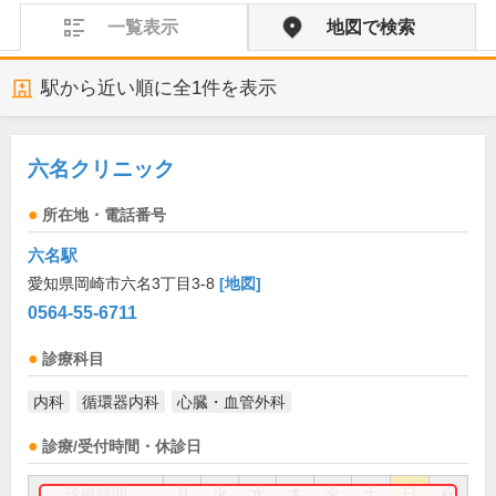
一覧表示
地図で検索
駅から近い順に全
1
件を表示
六名クリニック
所在地・電話番号
六名駅
愛知県岡崎市六名3丁目3-8
[地図]
0564-55-6711
診療科目
内科
循環器内科
心臓・血管外科
診療/受付時間・休診日
診療時間
月
火
水
木
金
土
日
祝