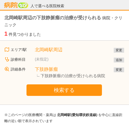
病院なび
人で選べる医院検索
北岡崎駅周辺の下肢静脈瘤の治療が受けられる
病院・クリ
ニック
1
件見つかりました
北岡崎駅周辺
エリア/駅
変更
(未指定)
診療科目
追加
下肢静脈瘤
詳細条件
変更
下肢静脈瘤の治療が受けられる病院
検索する
※このページの医療機関・薬局は
北岡崎駅(愛知環状鉄道線)
を中心に直線距
離の近い順で表示されています