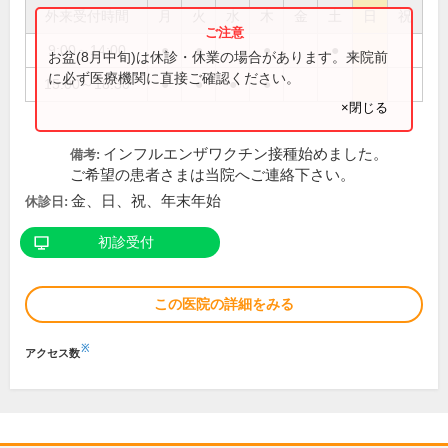
外来受付時間
月
火
水
木
金
土
日
祝
9:00～14:00
●
●
●
●
お盆(8月中旬)は休診・休業の場合があります。来院前
に必ず医療機関に直接ご確認ください。
15:00～18:30
●
●
●
●
×閉じる
インフルエンザワクチン接種始めました。
備考:
ご希望の患者さまは当院へご連絡下さい。
金、日、祝、年末年始
休診日:
初診受付
この医院の詳細をみる
※
アクセス数