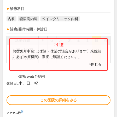
診療科目
内科
糖尿病内科
ペインクリニック内科
診療/受付時間・休診日
診療時間
月
火
水
木
金
土
日
祝
9:00～12:00
●
●
●
●
●
お盆(8月中旬)は休診・休業の場合があります。来院前
に必ず医療機関に直接ご確認ください。
15:00～18:00
●
●
●
●
×閉じる
web予約可
備考:
木、日、祝
休診日:
この医院の詳細をみる
※
アクセス数