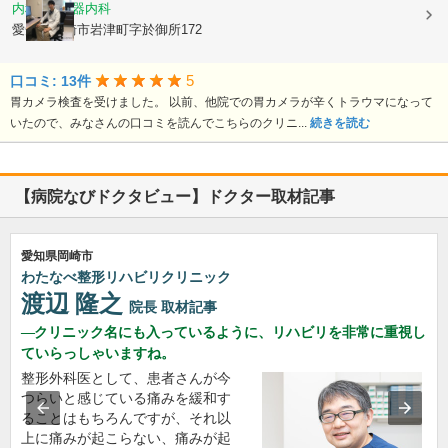
内科, 消化器内科
愛知県岡崎市岩津町字於御所172
5
口コミ: 13件
胃カメラ検査を受けました。 以前、他院での胃カメラが辛くトラウマになって
いたので、みなさんの口コミを読んでこちらのクリニ...
続きを読む
【病院なびドクタビュー】ドクター取材記事
愛知県岡崎市
わたなべ整形リハビリクリニック
渡辺 隆之
院長
取材記事
クリニック名にも入っているように、リハビリを非常に重視し
ていらっしゃいますね。
整形外科医として、患者さんが今
つらいと感じている痛みを緩和す
ることはもちろんですが、それ以
上に痛みが起こらない、痛みが起