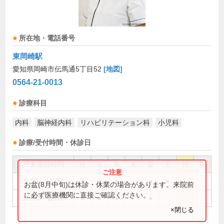
所在地・電話番号
東岡崎駅
愛知県岡崎市伝馬通5丁目52
[地図]
0564-21-0013
診療科目
内科
脳神経内科
リハビリテーション科
小児科
診療/受付時間・休診日
外来受付時間
月
火
水
木
金
土
日
祝
9:00～12:00
●
●
●
●
●
お盆(8月中旬)は休診・休業の場合があります。来院前
に必ず医療機関に直接ご確認ください。
16:00～19:00
●
●
●
●
×閉じる