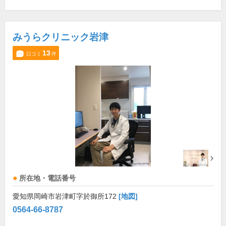
みうらクリニック岩津
13
口コミ
件
所在地・電話番号
愛知県岡崎市岩津町字於御所172
[地図]
0564-66-8787