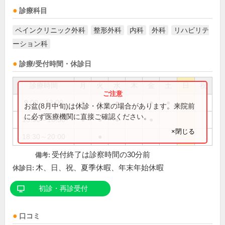
診療科目
ペインクリニック外科
整形外科
内科
外科
リハビリテ
ーション科
診療/受付時間・休診日
診療時間
月
火
水
木
金
土
日
祝
9:00～13:00
●
●
●
●
●
お盆(8月中旬)は休診・休業の場合があります。来院前
に必ず医療機関に直接ご確認ください。
15:30～18:30
●
●
●
●
×閉じる
18:30～20:00
●
受付終了は診察時間の30分前
備考:
木、日、祝、夏季休暇、年末年始休暇
休診日:
初診・再診受付
口コミ