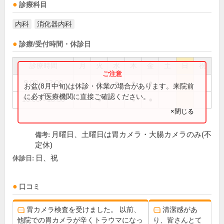
診療科目
内科
消化器内科
診療/受付時間・休診日
診療時間
月
火
水
木
金
土
日
祝
9:00～12:00
●
●
●
●
お盆(8月中旬)は休診・休業の場合があります。来院前
に必ず医療機関に直接ご確認ください。
16:00～18:30
●
●
●
×閉じる
月曜日、土曜日は胃カメラ・大腸カメラのみ(不
備考:
定休)
日、祝
休診日:
口コミ
胃カメラ検査を受けました。 以前、
清潔感があ
他院での胃カメラが辛くトラウマになっ
り、皆さんとて