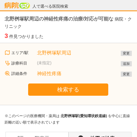
病院なび
人で選べる医院検索
北野桝塚駅周辺の神経性疼痛の治療/対応が可能な
病院・ク
リニック
3
件見つかりました
北野桝塚駅周辺
エリア/駅
変更
(未指定)
診療科目
追加
神経性疼痛
詳細条件
変更
検索する
※このページの医療機関・薬局は
北野桝塚駅(愛知環状鉄道線)
を中心に直線
距離の近い順で表示されています