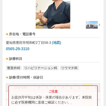
所在地・電話番号
愛知県豊田市明和町2丁目58-3
[地図]
0565-29-3110
診療科目
整形外科
リハビリテーション科
リウマチ科
診療/受付時間・休診日
診療時間
月
火
水
木
金
土
日
祝
9:00～12:00
●
●
●
●
●
●
お盆(8月中旬)は休診・休業の場合があります。来院前
に必ず医療機関に直接ご確認ください。
16:00～19:00
●
●
●
●