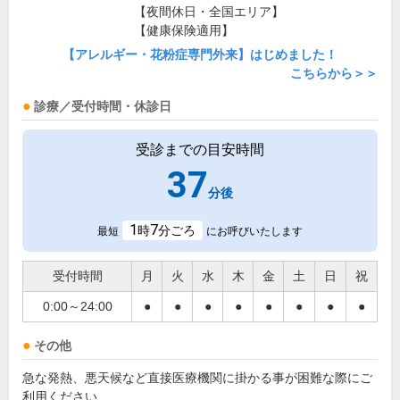
【夜間休日・全国エリア】
【健康保険適用】
【アレルギー・花粉症専門外来】はじめました！
こちらから＞＞
診療／受付時間・休診日
受診までの目安時間
37
分後
1
7
時
分ごろ
最短
にお呼びいたします
受付時間
月
火
水
木
金
土
日
祝
0:00～24:00
●
●
●
●
●
●
●
●
その他
急な発熱、悪天候など直接医療機関に掛かる事が困難な際にご
利用ください