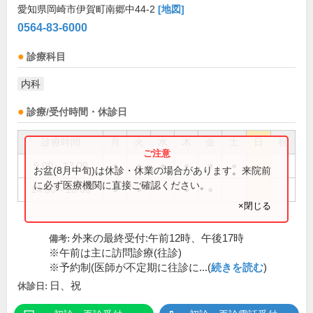
愛知県岡崎市伊賀町南郷中44-2
[地図]
0564-83-6000
診療科目
内科
診療/受付時間・休診日
診療時間
月
火
水
木
金
土
日
祝
9:00～13:00
●
●
●
●
●
●
お盆(8月中旬)は休診・休業の場合があります。来院前
に必ず医療機関に直接ご確認ください。
14:00～18:00
●
●
●
●
×閉じる
外来の最終受付:午前12時、午後17時
備考:
※午前は主に訪問診療(往診)
※予約制(医師が不定期に往診に...(
続きを読む
)
日、祝
休診日: