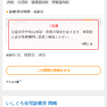
内科
小児科
循環器内科
呼吸器内科
診療/受付時間・休診日
診療時間
月
火
水
木
金
土
日
祝
9:00～12:00
●
●
●
●
●
●
お盆(8月中旬)は休診・休業の場合があります。来院前
に必ず医療機関に直接ご確認ください。
15:30～18:00
●
●
●
×閉じる
日、祝祭日、休日
休診日:
この医院の詳細をみる
※
アクセス数
いしぐろ在宅診療所 岡崎