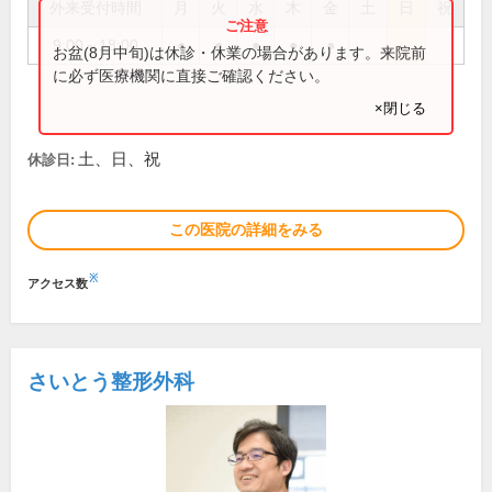
外来受付時間
月
火
水
木
金
土
日
祝
9:00～18:00
●
●
●
●
●
お盆(8月中旬)は休診・休業の場合があります。来院前
に必ず医療機関に直接ご確認ください。
×閉じる
土、日、祝
休診日:
この医院の詳細をみる
※
アクセス数
さいとう整形外科