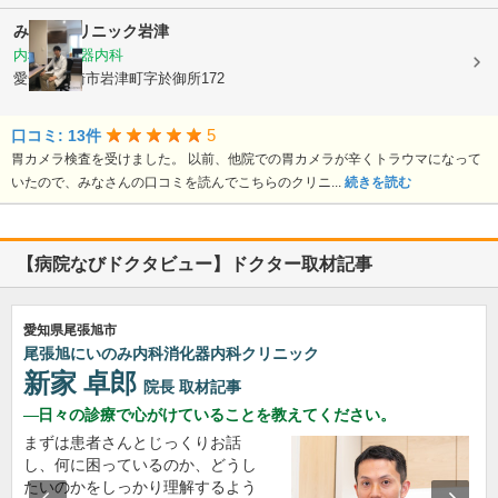
みうらクリニック岩津
内科, 消化器内科
愛知県岡崎市岩津町字於御所172
5
口コミ: 13件
胃カメラ検査を受けました。 以前、他院での胃カメラが辛くトラウマになって
いたので、みなさんの口コミを読んでこちらのクリニ...
続きを読む
【病院なびドクタビュー】ドクター取材記事
愛知県尾張旭市
尾張旭にいのみ内科消化器内科クリニック
新家 卓郎
院長
取材記事
日々の診療で心がけていることを教えてください。
まずは患者さんとじっくりお話
し、何に困っているのか、どうし
たいのかをしっかり理解するよう