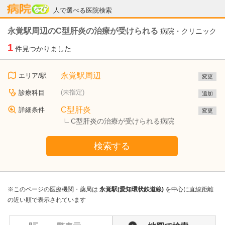
病院なび
人で選べる医院検索
永覚駅周辺のC型肝炎の治療が受けられる
病院・クリニック
1
件見つかりました
永覚駅周辺
エリア/駅
変更
(未指定)
診療科目
追加
C型肝炎
詳細条件
変更
C型肝炎の治療が受けられる病院
検索する
※このページの医療機関・薬局は
永覚駅(愛知環状鉄道線)
を中心に直線距離
の近い順で表示されています