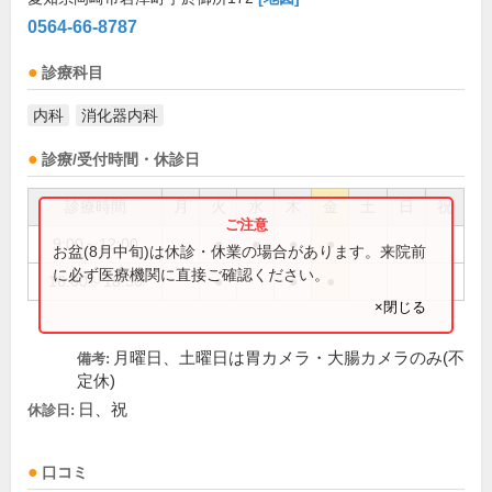
0564-66-8787
診療科目
内科
消化器内科
診療/受付時間・休診日
診療時間
月
火
水
木
金
土
日
祝
9:00～12:00
●
●
●
●
お盆(8月中旬)は休診・休業の場合があります。来院前
に必ず医療機関に直接ご確認ください。
16:00～18:30
●
●
●
×閉じる
月曜日、土曜日は胃カメラ・大腸カメラのみ(不
備考:
定休)
日、祝
休診日:
口コミ