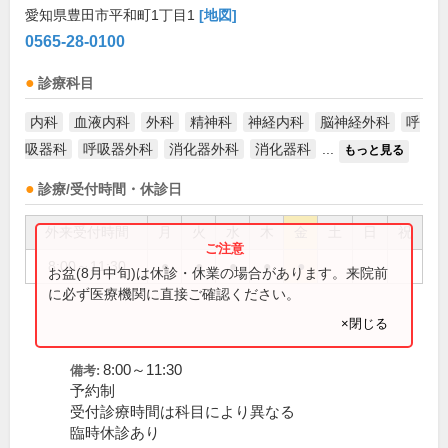
愛知県豊田市平和町1丁目1
[地図]
0565-28-0100
診療科目
内科
血液内科
外科
精神科
神経内科
脳神経外科
呼
吸器科
呼吸器外科
消化器外科
消化器科
...
もっと見る
診療/受付時間・休診日
外来受付時間
月
火
水
木
金
土
日
祝
8:00～11:30
●
●
●
●
●
お盆(8月中旬)は休診・休業の場合があります。来院前
に必ず医療機関に直接ご確認ください。
×閉じる
8:00～11:30
備考:
予約制
受付診療時間は科目により異なる
臨時休診あり