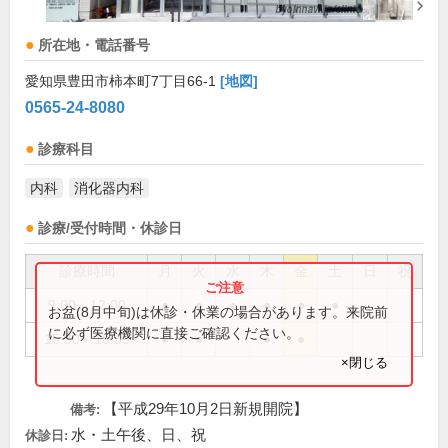
所在地・電話番号
愛知県豊田市柿本町7丁目66-1
[地図]
0565-24-8080
診療科目
内科
消化器内科
診療/受付時間・休診日
診療時間
月
火
水
木
金
土
日
祝
9:00～12:00
●
●
●
●
●
●
お盆(8月中旬)は休診・休業の場合があります。来院前
に必ず医療機関に直接ご確認ください。
15:30～18:30
●
●
●
●
×閉じる
【平成29年10月2日新規開院】
備考:
水・土午後、日、祝
休診日: