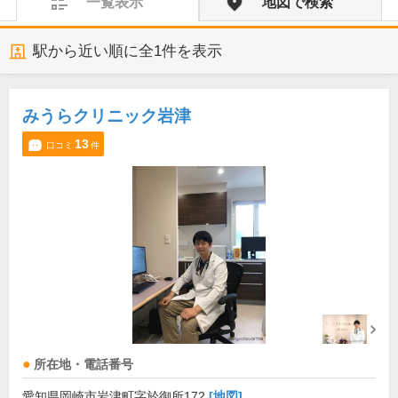
一覧表示
地図で検索
駅から近い順に全
1
件を表示
みうらクリニック岩津
13
口コミ
件
所在地・電話番号
愛知県岡崎市岩津町字於御所172
[地図]