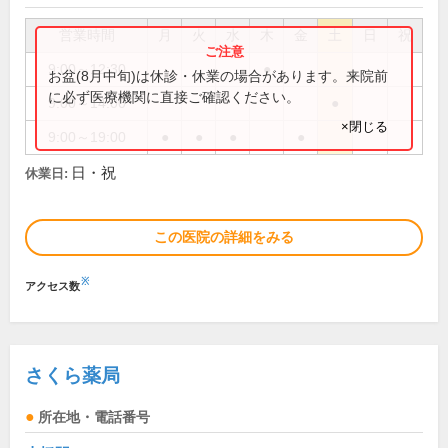
営業時間
月
火
水
木
金
土
日
祝
9:00～12:30
●
お盆(8月中旬)は休診・休業の場合があります。来院前
に必ず医療機関に直接ご確認ください。
9:00～14:00
●
×閉じる
9:00～19:00
●
●
●
●
日・祝
休業日:
この医院の詳細をみる
※
アクセス数
さくら薬局
所在地・電話番号