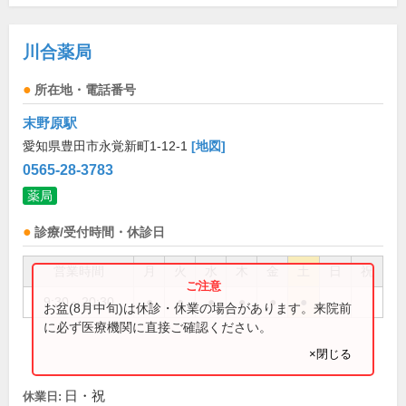
川合薬局
所在地・電話番号
末野原駅
愛知県豊田市永覚新町1-12-1
[地図]
0565-28-3783
薬局
診療/受付時間・休診日
営業時間
月
火
水
木
金
土
日
祝
9:30～20:30
●
●
●
●
●
●
お盆(8月中旬)は休診・休業の場合があります。来院前
に必ず医療機関に直接ご確認ください。
×閉じる
日・祝
休業日: