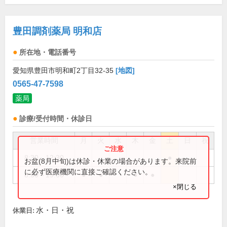
豊田調剤薬局 明和店
所在地・電話番号
愛知県豊田市明和町2丁目32-35
[地図]
0565-47-7598
薬局
診療/受付時間・休診日
営業時間
月
火
水
木
金
土
日
祝
8:30～12:30
●
お盆(8月中旬)は休診・休業の場合があります。来院前
に必ず医療機関に直接ご確認ください。
8:30～19:00
●
●
●
●
×閉じる
水・日・祝
休業日: