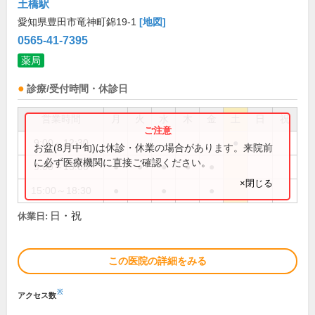
土橋駅
愛知県豊田市竜神町錦19-1
[地図]
0565-41-7395
薬局
診療/受付時間・休診日
営業時間
月
火
水
木
金
土
日
祝
9:00～12:30
●
お盆(8月中旬)は休診・休業の場合があります。来院前
に必ず医療機関に直接ご確認ください。
9:00～13:00
●
●
●
●
●
×閉じる
15:00～18:30
●
●
●
日・祝
休業日:
この医院の詳細をみる
※
アクセス数