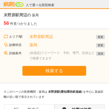
病院なび
人で選べる医院検索
末野原駅周辺の
薬局
56
件見つかりました
末野原駅周辺
エリア/駅
変更
薬局
診療科目
変更
(未指定)フリーワード、予約、専門、症状など
詳細条件
追加
で検索できます
検索する
※このページの医療機関・薬局は
末野原駅(愛知環状鉄道線)
を中心に直線距
離の近い順で表示されています