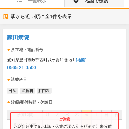
一覧表示
地図で検索
駅から近い順に全
1
件を表示
家田病院
所在地・電話番号
愛知県豊田市畝部西町城ケ堀11番地1
[地図]
0565-21-0500
診療科目
外科
胃腸科
肛門科
診療/受付時間・休診日
診療時間
月
火
水
木
金
土
日
祝
9:00～12:00
●
●
●
●
●
●
お盆(8月中旬)は休診・休業の場合があります。来院前