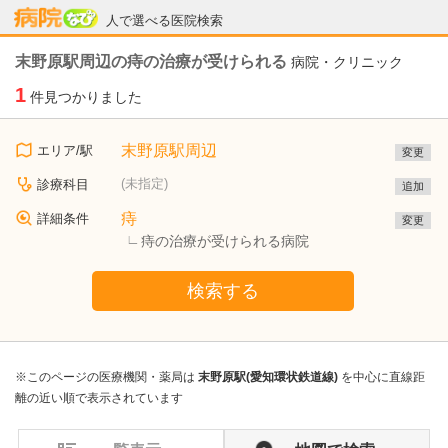
病院なび
人で選べる医院検索
末野原駅周辺の痔の治療が受けられる
病院・クリニック
1
件見つかりました
末野原駅周辺
エリア/駅
変更
(未指定)
診療科目
追加
痔
詳細条件
変更
痔の治療が受けられる病院
検索する
※このページの医療機関・薬局は
末野原駅(愛知環状鉄道線)
を中心に直線距
離の近い順で表示されています