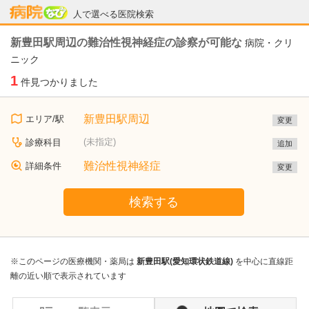
病院なび
人で選べる医院検索
新豊田駅周辺の難治性視神経症の診察が可能な
病院・クリ
ニック
1
件見つかりました
新豊田駅周辺
エリア/駅
変更
(未指定)
診療科目
追加
難治性視神経症
詳細条件
変更
検索する
※このページの医療機関・薬局は
新豊田駅(愛知環状鉄道線)
を中心に直線距
離の近い順で表示されています