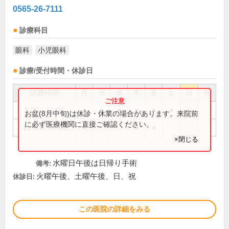
0565-26-7111
診療科目
眼科
小児眼科
診療/受付時間・休診日
診療時間
月
火
水
木
金
土
日
祝
9:00～12:00
●
●
●
●
●
●
お盆(8月中旬)は休診・休業の場合があります。来院前
に必ず医療機関に直接ご確認ください。
15:30～18:00
●
●
●
×閉じる
水曜日午後は日帰り手術
備考:
火曜午後、土曜午後、日、祝
休診日:
この医院の詳細をみる