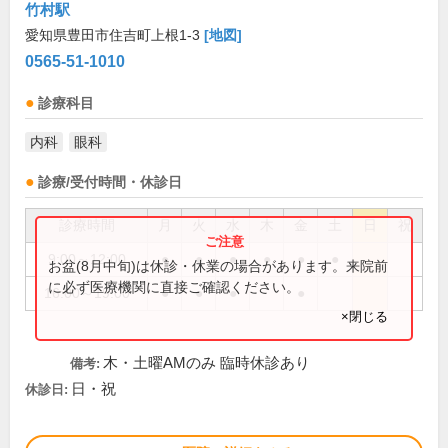
竹村駅
愛知県豊田市住吉町上根1-3
[地図]
0565-51-1010
診療科目
内科
眼科
診療/受付時間・休診日
診療時間
月
火
水
木
金
土
日
祝
9:00～12:00
●
●
●
●
●
●
お盆(8月中旬)は休診・休業の場合があります。来院前
に必ず医療機関に直接ご確認ください。
16:00～19:00
●
●
●
●
×閉じる
木・土曜AMのみ 臨時休診あり
備考:
日・祝
休診日: