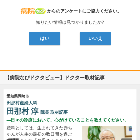
病院なび
からのアンケートにご協力ください。
知りたい情報は見つかりましたか?
はい
いいえ
【病院なびドクタビュー】ドクター取材記事
愛知県岡崎市
田那村産婦人科
田那村 淳
院長
取材記事
日々の診療において、心がけていることを教えてください。
産科としては、生まれてきた赤ち
ゃんが人生の最初の数日間を過ご