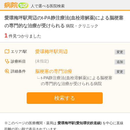
病院なび
人で選べる医院検索
愛環梅坪駅周辺のt-PA静注療法(血栓溶解薬)による脳梗塞
の専門的な治療が受けられる
病院・クリニック
1
件見つかりました
愛環梅坪駅周辺
エリア/駅
変更
(未指定)
診療科目
追加
脳梗塞の専門治療
詳細条件
変更
t-PA静注療法(血栓溶解薬)による脳梗塞
の専門的な治療が受けられる病院
検索する
※このページの医療機関・薬局は
愛環梅坪駅(愛知環状鉄道線)
を中心に直線
距離の近い順で表示されています