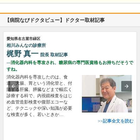
【病院なびドクタビュー】ドクター取材記事
愛知県名古屋市緑区
相川みんなの診療所
梶野 真一
院長
取材記事
消化器内科を専攻され、糖尿病の専門医資格もお持ちだそうで
すね。
消化器内科を専攻したのは、食
道、大腸、胃という消化管と、付
随する肝臓、膵臓などまで幅広く
診療する科で、内視鏡検査をはじ
め血管造影検査や腹部エコーな
ど、テクニックや深い知識が必要
な検査が多く、若いときか…
>>記事全文を読む