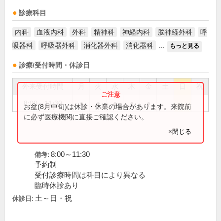
診療科目
内科
血液内科
外科
精神科
神経内科
脳神経外科
呼
吸器科
呼吸器外科
消化器外科
消化器科
...
もっと見る
診療/受付時間・休診日
外来受付時間
月
火
水
木
金
土
日
祝
8:00～11:30
●
●
●
●
●
お盆(8月中旬)は休診・休業の場合があります。来院前
に必ず医療機関に直接ご確認ください。
×閉じる
8:00～11:30
備考:
予約制
受付診療時間は科目により異なる
臨時休診あり
土～日・祝
休診日: