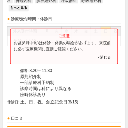
科
神経内科
脳神経外科
呼吸器科
呼吸器外科
...
もっと見る
診療/受付時間・休診日
外来受付時間
月
火
水
木
金
土
日
祝
8:20～11:30
●
●
●
●
●
お盆(8月中旬)は休診・休業の場合があります。来院前
に必ず医療機関に直接ご確認ください。
×閉じる
8:20～11:30
備考:
原則紹介制
一部診療科予約制
診察時間は科により異なる
臨時休診あり
土、日、祝、創立記念日(8/15)
休診日:
口コミ