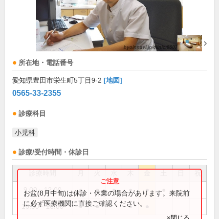
所在地・電話番号
愛知県豊田市栄生町5丁目9-2
[地図]
0565-33-2355
診療科目
小児科
診療/受付時間・休診日
診療時間
月
火
水
木
金
土
日
祝
9:00～12:00
●
●
●
●
●
●
お盆(8月中旬)は休診・休業の場合があります。来院前
に必ず医療機関に直接ご確認ください。
16:00～18:00
●
●
●
●
×閉じる