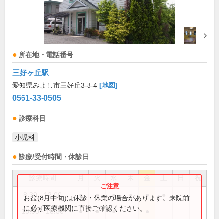
所在地・電話番号
三好ヶ丘駅
愛知県みよし市三好丘3-8-4
[地図]
0561-33-0505
診療科目
小児科
診療/受付時間・休診日
診療時間
月
火
水
木
金
土
日
祝
8:30～12:00
●
●
●
●
●
●
お盆(8月中旬)は休診・休業の場合があります。来院前
に必ず医療機関に直接ご確認ください。
16:00～18:30
●
●
●
●