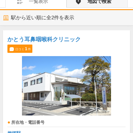
一覧表示
地図で検索
駅から近い順に全
2
件を表示
かとう耳鼻咽喉科クリニック
1
口コミ
件
所在地・電話番号