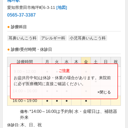
梅坪駅
愛知県豊田市梅坪町6-3-11
[地図]
0565-37-3387
診療科目
耳鼻いんこう科
アレルギー科
小児耳鼻いんこう科
診療/受付時間・休診日
診療時間
月
火
水
木
金
土
日
祝
9:00～12:00
●
●
●
●
お盆(8月中旬)は休診・休業の場合があります。来院前
9:00～13:00
●
に必ず医療機関に直接ご確認ください。
14:00～16:00
●
●
●
●
×閉じる
16:00～19:00
●
●
●
●
*14:00～16:00は予約制 水・金曜日は、補聴器
備考:
外来
木、日、祝
休診日: