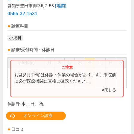
愛知県豊田市御幸町2-55
[地図]
0565-32-1531
診療科目
小児科
診療/受付時間・休診日
診療時間
月
火
水
木
金
土
日
祝
9:00～12:00
●
●
●
●
●
お盆(8月中旬)は休診・休業の場合があります。来院前
に必ず医療機関に直接ご確認ください。
16:00～18:00
●
●
●
●
×閉じる
水、日、祝
休診日:
オンライン診療
口コミ