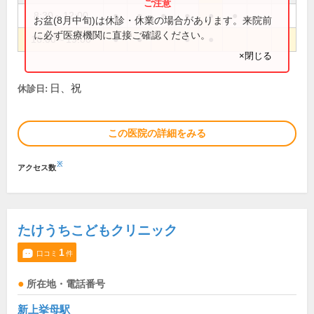
8:30～12:00
●
●
●
●
●
●
お盆(8月中旬)は休診・休業の場合があります。来院前
に必ず医療機関に直接ご確認ください。
16:00～19:00
●
●
●
●
×閉じる
日、祝
休診日:
この医院の詳細をみる
※
アクセス数
たけうちこどもクリニック
1
口コミ
件
所在地・電話番号
新上挙母駅