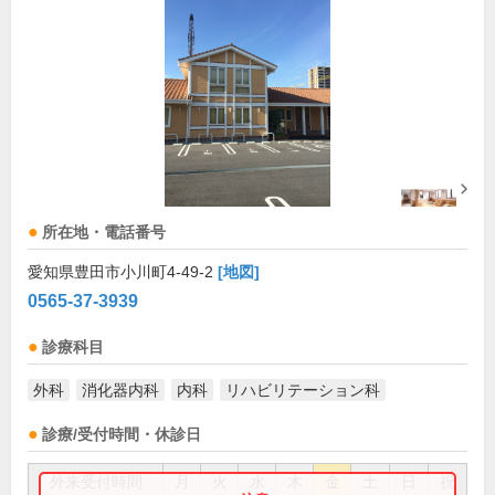
所在地・電話番号
愛知県豊田市小川町4-49-2
[地図]
0565-37-3939
診療科目
外科
消化器内科
内科
リハビリテーション科
診療/受付時間・休診日
外来受付時間
月
火
水
木
金
土
日
祝