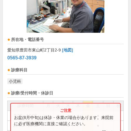
所在地・電話番号
愛知県豊田市東山町2丁目2-9
[地図]
0565-87-3939
診療科目
小児科
診療/受付時間・休診日
診療時間
月
火
水
木
金
土
日
祝
9:00～12:00
●
●
●
●
●
●
●
お盆(8月中旬)は休診・休業の場合があります。来院前
に必ず医療機関に直接ご確認ください。
15:00～16:00
●
●