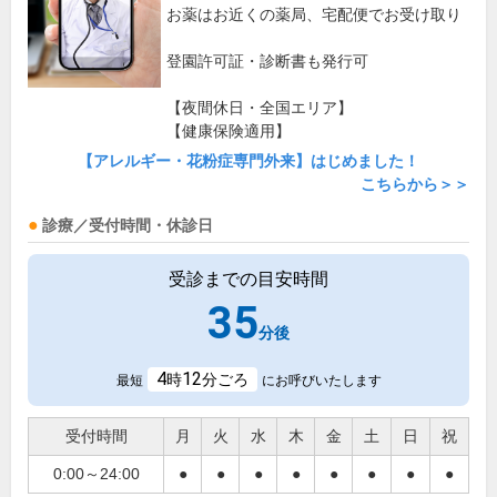
お薬はお近くの薬局、宅配便でお受け取り
登園許可証・診断書も発行可
【夜間休日・全国エリア】
【健康保険適用】
【アレルギー・花粉症専門外来】はじめました！
こちらから＞＞
診療／受付時間・休診日
受診までの目安時間
35
分後
4
12
時
分ごろ
最短
にお呼びいたします
受付時間
月
火
水
木
金
土
日
祝
0:00～24:00
●
●
●
●
●
●
●
●