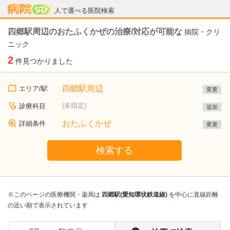
病院なび
人で選べる医院検索
四郷駅周辺のおたふくかぜの治療/対応が可能な
病院・クリ
ニック
2
件見つかりました
四郷駅周辺
エリア/駅
変更
(未指定)
診療科目
追加
おたふくかぜ
詳細条件
変更
検索する
※このページの医療機関・薬局は
四郷駅(愛知環状鉄道線)
を中心に直線距離
の近い順で表示されています