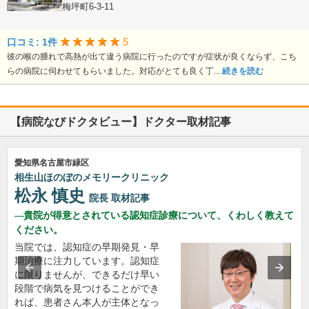
愛知県豊田市梅坪町6-3-11
5
口コミ: 1件
彼の喉の腫れで高熱が出て違う病院に行ったのですが症状が良くならず、こち
らの病院に伺わせてもらいました。対応がとても良く丁...
続きを読む
【病院なびドクタビュー】ドクター取材記事
愛知県名古屋市緑区
相生山ほのぼのメモリークリニック
松永 慎史
院長
取材記事
貴院が得意とされている認知症診療について、くわしく教えて
ください。
当院では、認知症の早期発見・早
期治療に注力しています。認知症
に限りませんが、できるだけ早い
段階で病気を見つけることができ
れば、患者さん本人が主体となっ