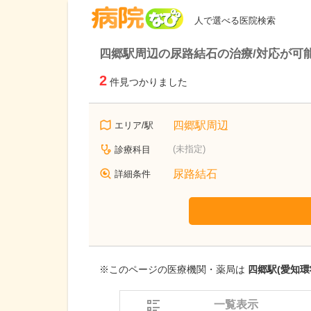
病院なび
人で選べる医院検索
四郷駅周辺の尿路結石の治療/対応が可
2
件見つかりました
四郷駅周辺
エリア/駅
(未指定)
診療科目
尿路結石
詳細条件
※このページの医療機関・薬局は
四郷駅(愛知環
一覧表示