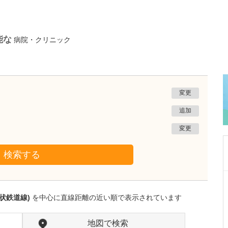
能な
病院・クリニック
変更
追加
変更
検索する
新潟県上越市
菅谷ウイメンズクリニック
状鉄道線)
を中心に直線距離の近い順で表示されています
菅谷 進
院長
取材記事
貴院の特長を教えてください。
地図で検索