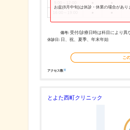
9:00～12:00
●
●
お盆(8月中旬)は休診・休業の場合があ
16:00～19:00
●
●
受付/診療日時は科目により異
備考:
日、祝、夏季、年末年始
休診日:
こ
※
アクセス数
とよた西町クリニック