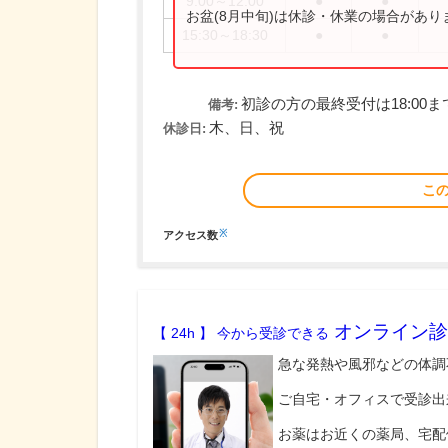
9:00～12:00
●
●
お盆(8月中旬)は休診・休業の場合があ
15:30～18:30
●
●
初診の方の最終受付は18:00
備考:
木、日、祝
休診日:
こ
※
アクセス数
オンライン診
【 24h 】 今から受診できる
急な発熱や風邪などの体調
ご自宅・オフィスで受診出
お薬はお近くの薬局、宅配