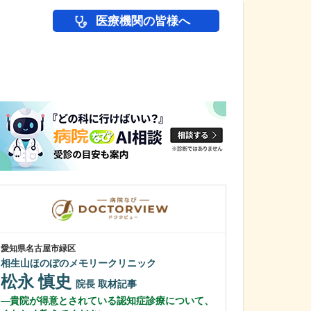
医療機関の皆様へ
医師(ドクター)の
愛知県名古屋市緑区
愛知県岡崎市
相生山ほのぼのメモリークリニック
岡崎ゆうあいク
松永 慎史
小林 正学
院長
取材記事
貴院が得意とされている認知症診療について、
高圧水素酸素治