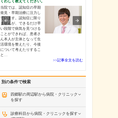
くわしく教えてください。
いるのでしょうか
当院では、認知症の早期
高圧水素酸素治
発見・早期治療に注力し
ドーム型のカプ
ています。認知症に限り
を1.9気圧の高気
ませんが、できるだけ早
にし、高濃度の酸
い段階で病気を見つける
と水素4%の両方
ことができれば、患者さ
けることで、血液
ん本人が主体となって生
血)の酸素濃度が通
活環境を整えたり、今後
倍になるという
について考えたりするこ
られます…
と…
>>記事全文を読む
別の条件で検索
四郷駅の周辺駅から病院・クリニック
を探す
診療科目から病院・クリニックを探す