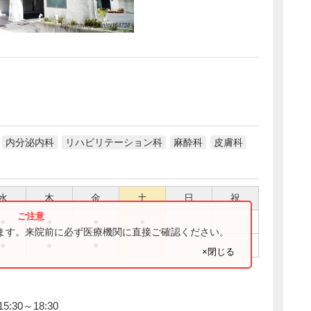
内分泌内科
リハビリテーション科
麻酔科
皮膚科
水
木
金
土
日
祝
●
●
●
●
ります。来院前に必ず医療機関に直接ご確認ください。
●
●
●
×閉じる
:30～18:30