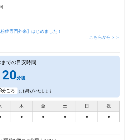
可
花粉症専門外来】はじめました！
こちらから＞＞
診までの目安時間
20
分後
8
分ごろ
にお呼びいたします
水
木
金
土
日
祝
●
●
●
●
●
●