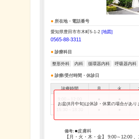
所在地・電話番号
愛知県豊田市市木町5-1-2
[地図]
0565-88-3311
診療科目
整形外科
内科
循環器内科
呼吸器内科
診療/受付時間・休診日
診療時間
月
火
9:00～12:00
●
●
お盆(8月中旬)は休診・休業の場合があ
15:30～18:30
●
●
■皮膚科
備考:
【月・火・木・金】 9:00～12:00 、15