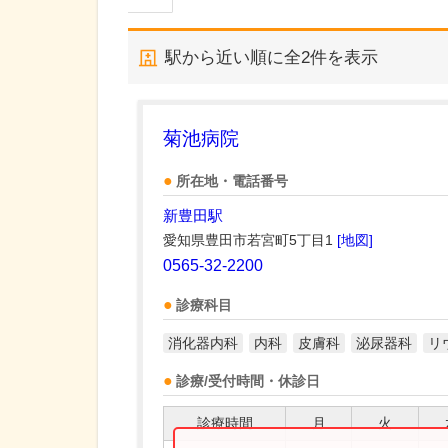
駅から近い順に全
2
件を表示
菊池病院
所在地・電話番号
新豊田駅
愛知県豊田市若宮町5丁目1
[地図]
0565-32-2200
診療科目
消化器内科
内科
皮膚科
泌尿器科
リ
診療/受付時間・休診日
診療時間
月
火