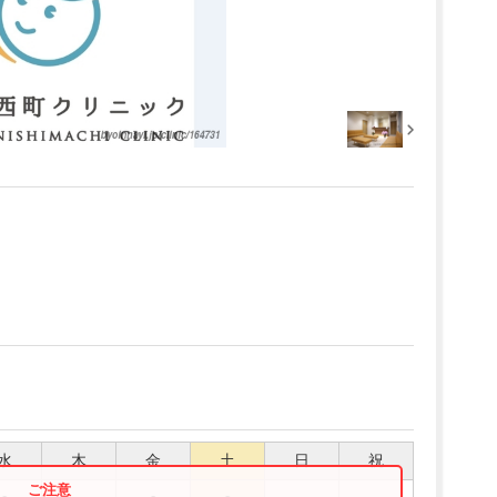
水
木
金
土
日
祝