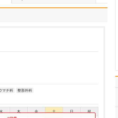
当院では、不妊検査やタ
イミング指導、人工授精
などの「一般不妊治療」
や、体外受精、顕微授精
などの「生殖補助医療」
まで幅広く対応している
ので、患者さんの状況や
希望に応じ、多くの選択
肢を提供できることが強
み…
>>記事全文を読む
ウマチ科
整形外科
水
木
金
土
日
祝