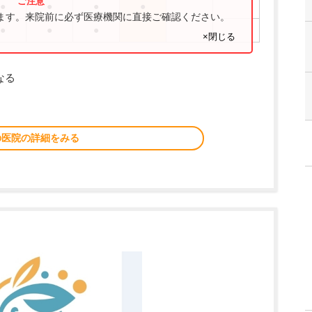
●
●
●
●
ります。来院前に必ず医療機関に直接ご確認ください。
●
●
●
×閉じる
なる
の医院の詳細をみる