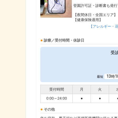
登園許可証・診断書も発行
【夜間休日・全国エリア】
【健康保険適用】
【アレルギー・
診療／受付時間・休診日
受
13
1
時
最短
受付時間
月
火
0:00～24:00
●
●
その他