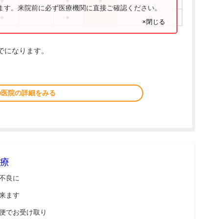
●
●
●
ります。来院前に必ず医療機関に直接ご確認ください。
●
●
×閉じる
までになります。
の医院の詳細をみる
療
不良に
来ます
便でお受け取り