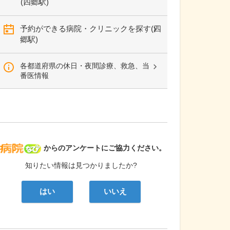
(四郷駅)
予約ができる病院・クリニックを探す(四
郷駅)
各都道府県の休日・夜間診療、救急、当
番医情報
病院なび
からのアンケートにご協力ください。
知りたい情報は見つかりましたか?
はい
いいえ