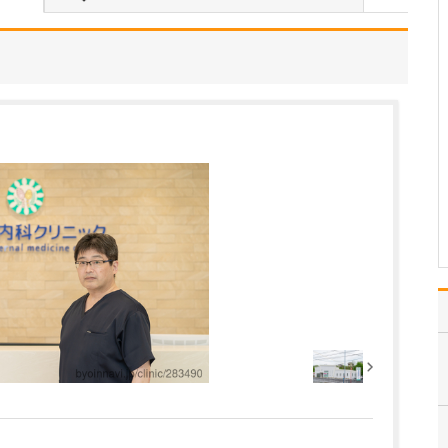
を非常に重視していらっしゃいますね。
整形外科医として、患者
さんが今つらいと感じて
いる痛みを緩和すること
はもちろんですが、それ
以上に痛みが起こらな
い、痛みが起きても慢性
化しにくい体づくりを指
導することが重要だと考
えています。肩・腰・膝
が痛…
>>記事全文を読む