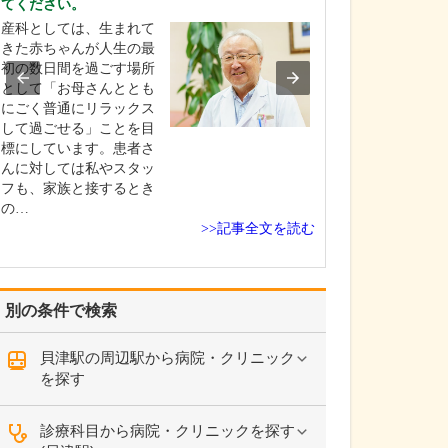
てください。
お持ちだそうで
産科としては、生まれて
消化器内科を専
きた赤ちゃんが人生の最
は、食道、大腸
初の数日間を過ごす場所
う消化管と、付
として「お母さんととも
臓、膵臓などま
にごく普通にリラックス
診療する科で、
して過ごせる」ことを目
査をはじめ血管
標にしています。患者さ
や腹部エコーな
んに対しては私やスタッ
ニックや深い知
フも、家族と接するとき
な検査が多く、
の…
か…
>>記事全文を読む
別の条件で検索
貝津駅の周辺駅から病院・クリニック
を探す
診療科目から病院・クリニックを探す