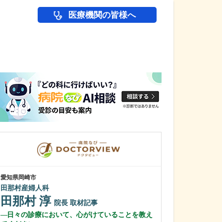
医療機関の皆様へ
医師(ドクター)の
愛知県岡崎市
愛知県名古屋市緑区
田那村産婦人科
相川みんなの診
田那村 淳
梶野 真一
院長
取材記事
日々の診療において、心がけていることを教え
消化器内科を専