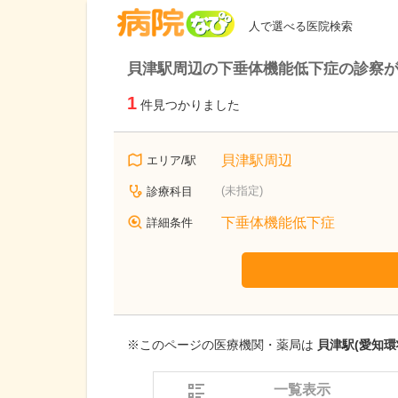
病院なび
人で選べる医院検索
貝津駅周辺の下垂体機能低下症の診察
1
件見つかりました
貝津駅周辺
エリア/駅
(未指定)
診療科目
下垂体機能低下症
詳細条件
※このページの医療機関・薬局は
貝津駅(愛知環
一覧表示