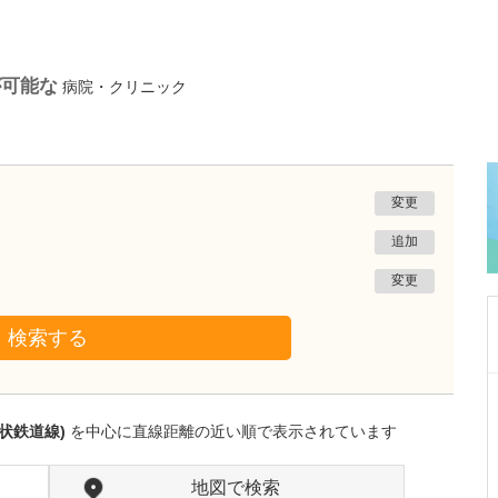
が可能な
病院・クリニック
変更
追加
変更
検索する
愛知県岡崎市
わたなべ整形リハビリクリニック
状鉄道線)
を中心に直線距離の近い順で表示されています
渡辺 隆之
院長
取材記事
クリニック名にも入っているように、リハビリ
地図で検索