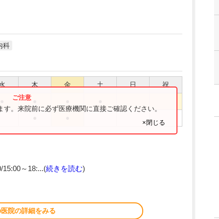
内科
水
木
金
土
日
祝
●
●
●
●
ります。来院前に必ず医療機関に直接ご確認ください。
●
●
×閉じる
15:00～18:...(
続きを読む
)
の医院の詳細をみる