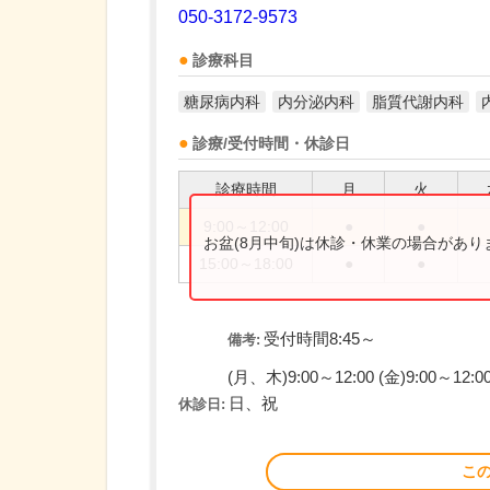
050-3172-9573
診療科目
糖尿病内科
内分泌内科
脂質代謝内科
診療/受付時間・休診日
診療時間
月
火
9:00～12:00
●
●
お盆(8月中旬)は休診・休業の場合があ
15:00～18:00
●
●
受付時間8:45～
備考:
(月、木)9:00～12:00 (金)9:00～12:00/
日、祝
休診日:
こ