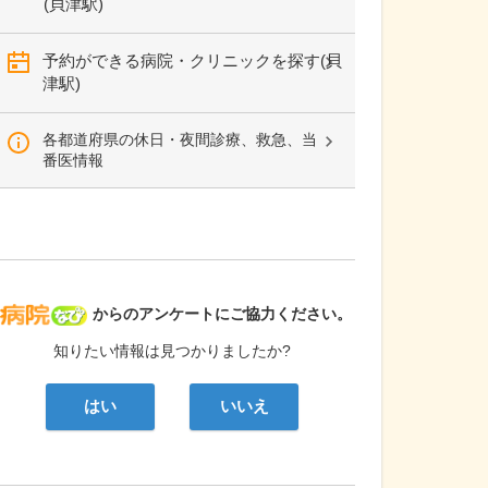
(貝津駅)
予約ができる病院・クリニックを探す(貝
津駅)
各都道府県の休日・夜間診療、救急、当
番医情報
病院なび
からのアンケートにご協力ください。
知りたい情報は見つかりましたか?
はい
いいえ