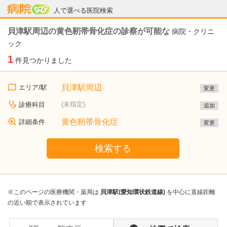
病院なび
人で選べる医院検索
貝津駅周辺の黄色靭帯骨化症の診察が可能な
病院・クリニ
ック
1
件見つかりました
貝津駅周辺
エリア/駅
変更
(未指定)
診療科目
追加
黄色靭帯骨化症
詳細条件
変更
検索する
※このページの医療機関・薬局は
貝津駅(愛知環状鉄道線)
を中心に直線距離
の近い順で表示されています