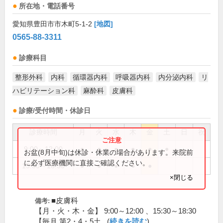
所在地・電話番号
愛知県豊田市市木町5-1-2
[地図]
0565-88-3311
診療科目
整形外科
内科
循環器内科
呼吸器内科
内分泌内科
リ
ハビリテーション科
麻酔科
皮膚科
診療/受付時間・休診日
診療時間
月
火
水
木
金
土
日
祝
9:00～12:00
●
●
●
●
●
●
お盆(8月中旬)は休診・休業の場合があります。来院前
に必ず医療機関に直接ご確認ください。
15:30～18:30
●
●
●
●
●
×閉じる
■皮膚科
備考:
【月・火・木・金】 9:00～12:00 、15:30～18:30
【毎月 第2・4・5土...(
続きを読む
)