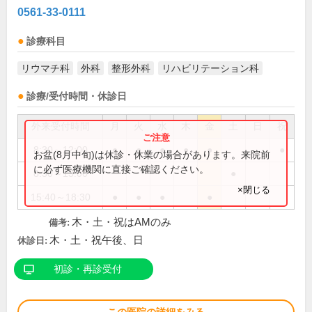
0561-33-0111
診療科目
リウマチ科
外科
整形外科
リハビリテーション科
診療/受付時間・休診日
外来受付時間
月
火
水
木
金
土
日
祝
8:30～12:00
●
●
●
●
●
●
お盆(8月中旬)は休診・休業の場合があります。来院前
に必ず医療機関に直接ご確認ください。
8:30～13:00
●
×閉じる
15:40～18:30
●
●
●
●
木・土・祝はAMのみ
備考:
木・土・祝午後、日
休診日:
初診・再診受付