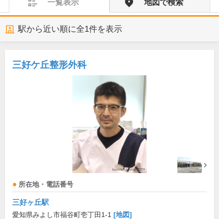
一覧表示
地図で検索
駅から近い順に全
1
件を表示
三好ケ丘整形外科
所在地・電話番号
三好ヶ丘駅
愛知県みよし市福谷町壱丁田1-1
[地図]