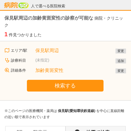
病院なび
人で選べる医院検索
保見駅周辺の加齢黄斑変性の診察が可能な
病院・クリニッ
ク
1
件見つかりました
保見駅周辺
エリア/駅
変更
(未指定)
診療科目
追加
加齢黄斑変性
詳細条件
変更
検索する
※このページの医療機関・薬局は
保見駅(愛知環状鉄道線)
を中心に直線距離
の近い順で表示されています