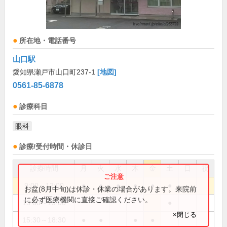
所在地・電話番号
山口駅
愛知県瀬戸市山口町237-1
[地図]
0561-85-6878
診療科目
眼科
診療/受付時間・休診日
診療時間
月
火
水
木
金
土
日
祝
9:00～12:00
●
●
●
●
●
●
お盆(8月中旬)は休診・休業の場合があります。来院前
に必ず医療機関に直接ご確認ください。
13:00～15:00
●
×閉じる
15:30～18:30
●
●
●
●