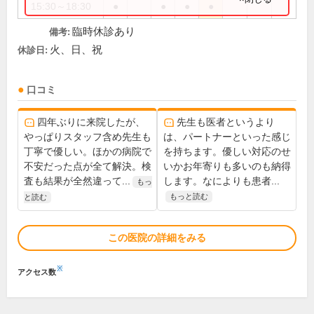
15:30～18:30
●
●
●
●
臨時休診あり
備考:
火、日、祝
休診日:
口コミ
四年ぶりに来院したが、
先生も医者というより
やっぱりスタッフ含め先生も
は、パートナーといった感じ
丁寧で優しい。ほかの病院で
を持ちます。優しい対応のせ
不安だった点が全て解決。検
いかお年寄りも多いのも納得
査も結果が全然違って...
します。なによりも患者...
もっ
もっと読む
と読む
この医院の詳細をみる
※
アクセス数