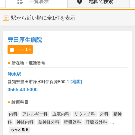
一覧表示
地図で検索
駅から近い順に全
1
件を表示
豊田厚生病院
1
口コミ
件
所在地・電話番号
浄水駅
愛知県豊田市浄水町伊保原500-1
[地図]
0565-43-5000
診療科目
内科
アレルギー科
血液内科
リウマチ科
外科
精神
科
神経内科
脳神経外科
呼吸器科
呼吸器外科
...
もっと見る