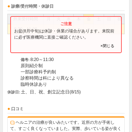
診療/受付時間・休診日
外来受付時間
月
火
水
木
金
土
日
祝
8:20～11:30
●
●
●
●
●
お盆(8月中旬)は休診・休業の場合があります。来院前
に必ず医療機関に直接ご確認ください。
×閉じる
8:20～11:30
備考:
原則紹介制
一部診療科予約制
診察時間は科により異なる
臨時休診あり
土、日、祝、創立記念日(8/15)
休診日:
口コミ
ヘルニアの治療が良いみたいです。近所の方が手術し
て、すごく良くなっていました。実際、歩いている姿が良く