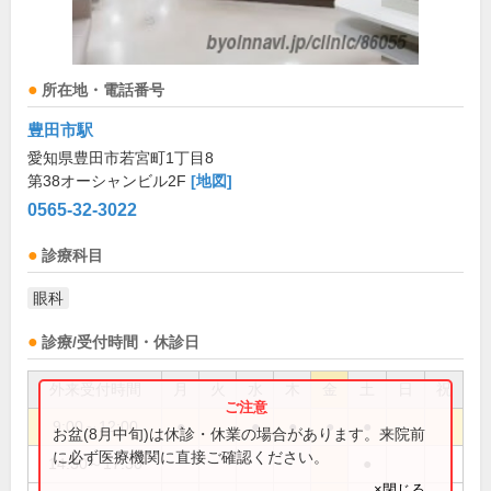
所在地・電話番号
豊田市駅
愛知県豊田市若宮町1丁目8
第38オーシャンビル2F
[地図]
0565-32-3022
診療科目
眼科
診療/受付時間・休診日
外来受付時間
月
火
水
木
金
土
日
祝
9:00～12:00
●
●
●
●
●
お盆(8月中旬)は休診・休業の場合があります。来院前
に必ず医療機関に直接ご確認ください。
14:30～17:30
●
×閉じる