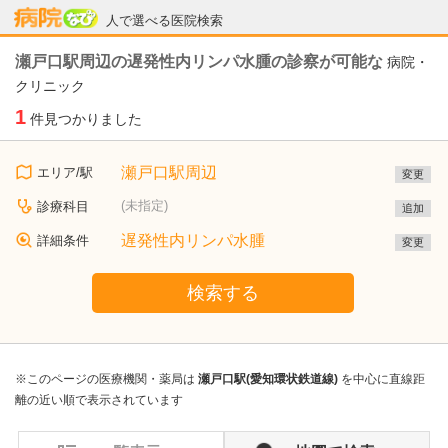
病院なび
人で選べる医院検索
瀬戸口駅周辺の遅発性内リンパ水腫の診察が可能な
病院・
クリニック
1
件見つかりました
瀬戸口駅周辺
エリア/駅
変更
(未指定)
診療科目
追加
遅発性内リンパ水腫
詳細条件
変更
検索する
※このページの医療機関・薬局は
瀬戸口駅(愛知環状鉄道線)
を中心に直線距
離の近い順で表示されています