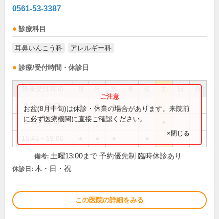
0561-53-3387
診療科目
耳鼻いんこう科
アレルギー科
診療/受付時間・休診日
外来受付時間
月
火
水
木
金
土
日
祝
8:45～12:00
●
●
●
●
お盆(8月中旬)は休診・休業の場合があります。来院前
に必ず医療機関に直接ご確認ください。
8:45～13:00
●
×閉じる
15:45～19:00
●
●
●
●
土曜13:00まで 予約優先制 臨時休診あり
備考:
木・日・祝
休診日:
この医院の詳細をみる