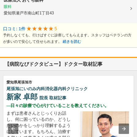
医療法人
おぐち眼科
眼科
愛知県瀬戸市南山町1丁目43
5
口コミ: 1件
予約しなくても、行けばすぐに診察してもらえます。スタッフはベテランの方
が多いので安心して任せられます。
続きを読む
【病院なびドクタビュー】ドクター取材記事
愛知県尾張旭市
尾張旭にいのみ内科消化器内科クリニック
新家 卓郎
院長
取材記事
日々の診療で心がけていることを教えてください。
まずは患者さんとじっくりお話
し、何に困っているのか、どうし
たいのかをしっかり理解するよう
にしています。もちろん、治療す