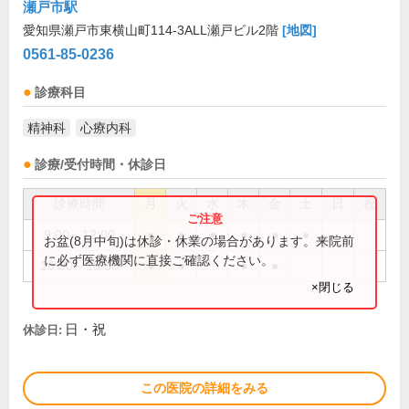
瀬戸市駅
愛知県瀬戸市東横山町114-3ALL瀬戸ビル2階
[地図]
0561-85-0236
診療科目
精神科
心療内科
診療/受付時間・休診日
診療時間
月
火
水
木
金
土
日
祝
9:00～12:00
●
●
●
●
●
●
お盆(8月中旬)は休診・休業の場合があります。来院前
に必ず医療機関に直接ご確認ください。
16:00～18:30
●
●
●
●
×閉じる
日・祝
休診日:
この医院の詳細をみる