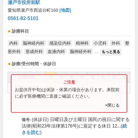
瀬戸市役所前駅
愛知県瀬戸市西追分町160
[地図]
0561-82-5101
診療科目
内科
脳神経内科
感染症内科
精神科
小児科
外科
整
形外科
形成外科
血液内科
脳神経外科
...
もっと見る
診療/受付時間・休診日
診療時間
月
火
水
木
金
土
日
祝
9:00～12:30
●
●
●
●
●
お盆(8月中旬)は休診・休業の場合があります。来院前
に必ず医療機関に直接ご確認ください。
×閉じる
(休診日) 日曜日及び土曜日 国民の祝日に関する
備考:
法律(昭和23年法律第178号)に規定する休日 12...(
続
きを読む
)