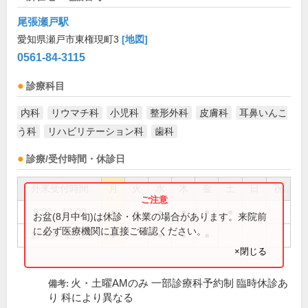
尾張瀬戸駅
愛知県瀬戸市東権現町3
[地図]
0561-84-3115
診療科目
内科
リウマチ科
小児科
整形外科
皮膚科
耳鼻いんこ
う科
リハビリテーション科
歯科
診療/受付時間・休診日
外来受付時間
月
火
水
木
金
土
日
祝
9:00～12:00
●
●
●
●
●
●
お盆(8月中旬)は休診・休業の場合があります。来院前
に必ず医療機関に直接ご確認ください。
17:00～19:00
●
●
●
●
×閉じる
火・土曜AMのみ 一部診療科予約制 臨時休診あ
備考:
り 科により異なる