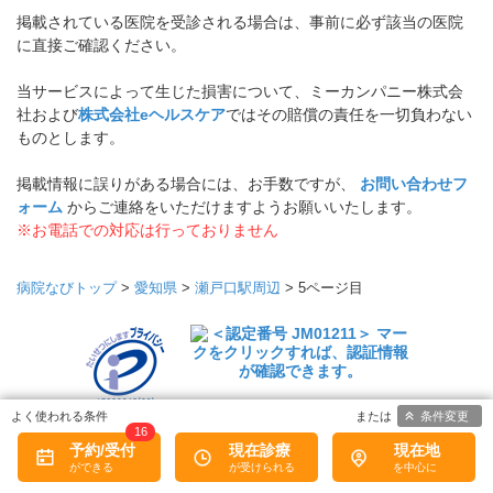
掲載されている医院を受診される場合は、事前に必ず該当の医院
に直接ご確認ください。
当サービスによって生じた損害について、ミーカンパニー株式会
社および
株式会社eヘルスケア
ではその賠償の責任を一切負わない
ものとします。
掲載情報に誤りがある場合には、お手数ですが、
お問い合わせフ
ォーム
からご連絡をいただけますようお願いいたします。
※お電話での対応は行っておりません
病院なびトップ
>
愛知県
>
瀬戸口駅周辺
>
5ページ目
条件変更
プライバシーマー
16
クについて
予約/受付
現在診療
現在地