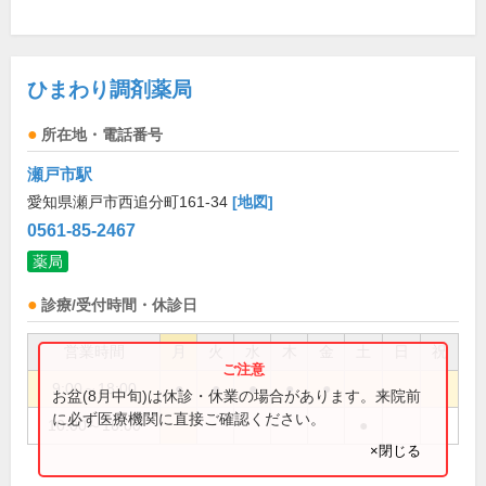
ひまわり調剤薬局
所在地・電話番号
瀬戸市駅
愛知県瀬戸市西追分町161-34
[地図]
0561-85-2467
薬局
診療/受付時間・休診日
営業時間
月
火
水
木
金
土
日
祝
9:00～18:00
●
●
●
●
●
お盆(8月中旬)は休診・休業の場合があります。来院前
に必ず医療機関に直接ご確認ください。
10:00～16:00
●
×閉じる