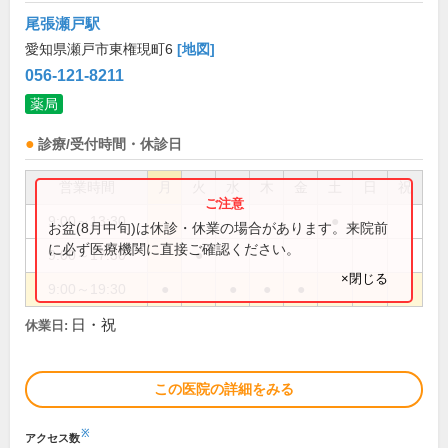
尾張瀬戸駅
愛知県瀬戸市東権現町6
[地図]
056-121-8211
薬局
診療/受付時間・休診日
営業時間
月
火
水
木
金
土
日
祝
9:00～13:30
●
お盆(8月中旬)は休診・休業の場合があります。来院前
に必ず医療機関に直接ご確認ください。
9:00～17:30
●
×閉じる
9:00～19:30
●
●
●
●
日・祝
休業日:
この医院の詳細をみる
※
アクセス数