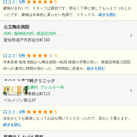
5
口コミ: 1件
建物がきれいで、スタッフは親切です。明るく丁寧に接してもらえてうれしか
ったです。建物は全体的に柔らかい色調で、リラックス...
続きを読む
公立陶生病院
内科, 脳神経内科, 感染症内科, ...
愛知県瀬戸市西追分町160
4
口コミ: 5件
外来患者 他地 他院から陶生病院へ転院 検査の手際が良い。検査説明後入院院
内への 案内に時間が掛かった。2時間前に患者が...
続きを読む
まつもと皮フ科クリニック
皮膚科, 小児皮膚科, アレルギー科
愛知県瀬戸市東横山町113
ベルメゾン青山1F
5
口コミ: 3件
先生がとても親身になってお話を聞いてくださったので、安心して通えます。
続きを読む