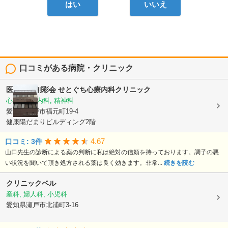
はい
いいえ
口コミがある病院・クリニック
医療法人創彩会
せとぐち心療内科クリニック
心療内科, 内科, 精神科
愛知県瀬戸市福元町19-4
健康陽だまりビルディング2階
4.67
口コミ: 3件
山口先生の診断による薬の判断に私は絶対の信頼を持っております。調子の悪
い状況を聞いて頂き処方される薬は良く効きます。非常...
続きを読む
クリニックベル
産科, 婦人科, 小児科
愛知県瀬戸市北浦町3-16