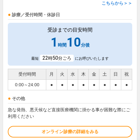
こちらから＞＞
診療／受付時間・休診日
受診までの目安時間
1
10
時間
分後
22
50
時
分ごろ
最短
にお呼びいたします
受付時間
月
火
水
木
金
土
日
祝
0:00～24:00
●
●
●
●
●
●
●
●
その他
急な発熱、悪天候など直接医療機関に掛かる事が困難な際にご
利用ください
オンライン診療の詳細をみる