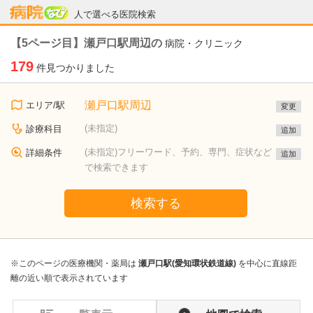
病院なび
人で選べる医院検索
【5ページ目】瀬戸口駅周辺の
病院・クリニック
179
件見つかりました
瀬戸口駅周辺
エリア/駅
変更
(未指定)
診療科目
追加
(未指定)フリーワード、予約、専門、症状など
詳細条件
追加
で検索できます
検索する
※このページの医療機関・薬局は
瀬戸口駅(愛知環状鉄道線)
を中心に直線距
離の近い順で表示されています