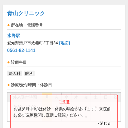
青山クリニック
所在地・電話番号
水野駅
愛知県瀬戸市效範町2丁目34
[地図]
0561-82-1141
診療科目
婦人科
眼科
診療/受付時間・休診日
外来受付時間
月
火
水
木
金
土
日
祝
8:30～12:00
●
●
●
●
●
●
お盆(8月中旬)は休診・休業の場合があります。来院前
に必ず医療機関に直接ご確認ください。
16:00～19:00
●
●
●
×閉じる