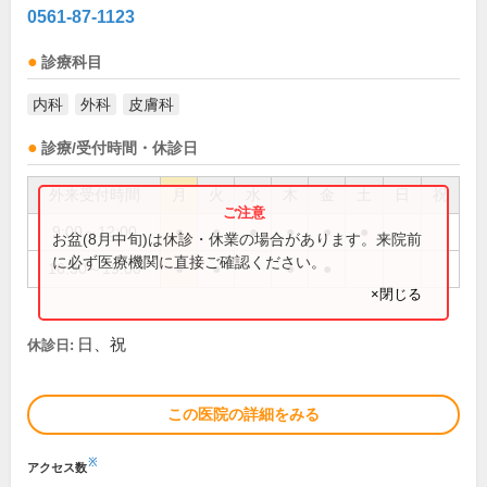
0561-87-1123
診療科目
内科
外科
皮膚科
診療/受付時間・休診日
外来受付時間
月
火
水
木
金
土
日
祝
9:00～12:00
●
●
●
●
●
●
お盆(8月中旬)は休診・休業の場合があります。来院前
に必ず医療機関に直接ご確認ください。
16:30～19:00
●
●
●
●
×閉じる
日、祝
休診日:
この医院の詳細をみる
※
アクセス数