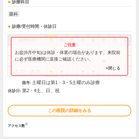
診療科目
眼科
診療/受付時間・休診日
診療時間
月
火
水
木
金
土
日
祝
9:00～12:00
●
●
●
●
●
●
お盆(8月中旬)は休診・休業の場合があります。来院前
に必ず医療機関に直接ご確認ください。
13:00～15:00
●
×閉じる
15:30～18:30
●
●
●
●
土曜日は第1・3・5土曜のみ診療
備考:
第2・4土、日、祝
休診日:
この医院の詳細をみる
※
アクセス数