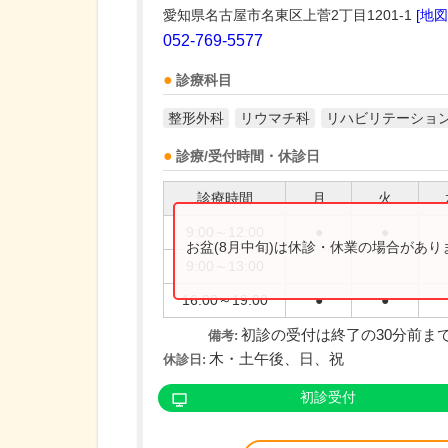
愛知県名古屋市名東区上菅2丁目1201-1
[地図
052-769-5577
診療科目
整形外科
リウマチ科
リハビリテーショ
診療/受付時間・休診日
診療時間
月
火
9:00～12:00
●
●
お盆(8月中旬)は休診・休業の場合があ
9:00～13:00
16:00～19:00
●
●
初診の受付は終了の30分前ま
備考:
木・土午後、日、祝
休診日:
初診受付