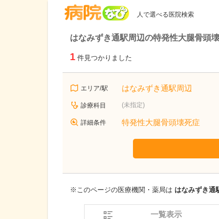
病院なび
人で選べる医院検索
はなみずき通駅周辺の特発性大腿骨頭
1
件見つかりました
はなみずき通駅周辺
エリア/駅
(未指定)
診療科目
特発性大腿骨頭壊死症
詳細条件
※このページの医療機関・薬局は
はなみずき通駅
一覧表示