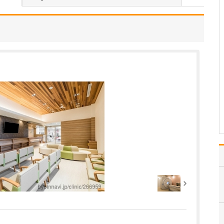
皮膚科・形成外科・美容
皮膚科を掲げ、幅広い症
状に対応していることで
す。形成外科は、私のほ
かに女性医師も在籍して
おり、やけど、すり傷、
陥入爪など日常的な疾患
の治療から、眼瞼下垂、
ほくろ・しこりの切除と
い…
>>記事全文を読む