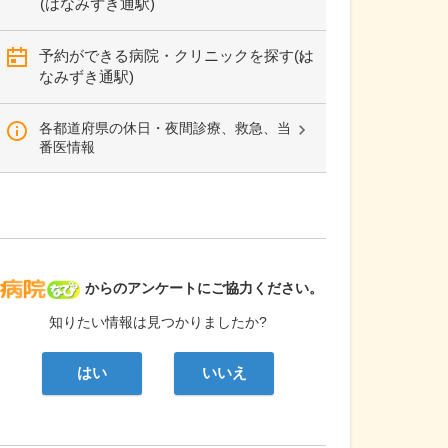
(はなみずき通駅)
予約ができる病院・クリニックを探す(は
なみずき通駅)
各都道府県の休日・夜間診療、救急、当
番医情報
病院なび
からのアンケートにご協力ください。
知りたい情報は見つかりましたか?
はい
いいえ