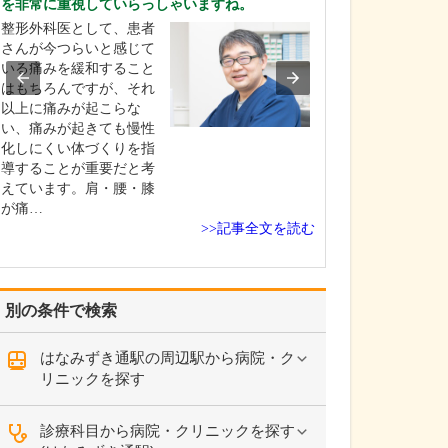
を非常に重視していらっしゃいますね。
てください。
整形外科医として、患者
産科としては、
さんが今つらいと感じて
きた赤ちゃんが
いる痛みを緩和すること
初の数日間を過
はもちろんですが、それ
として「お母さ
以上に痛みが起こらな
にごく普通にリ
い、痛みが起きても慢性
して過ごせる」
化しにくい体づくりを指
標にしています
導することが重要だと考
んに対しては私
えています。肩・腰・膝
フも、家族と接
が痛…
の…
>>記事全文を読む
別の条件で検索
はなみずき通駅の周辺駅から病院・ク
リニックを探す
診療科目から病院・クリニックを探す