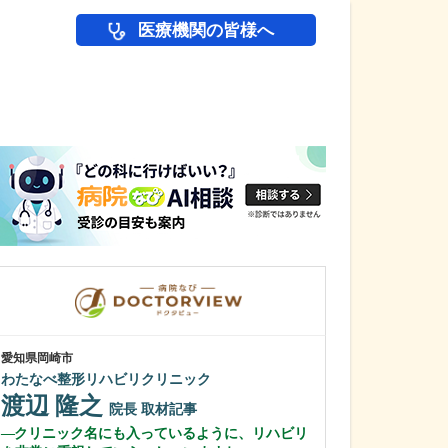
医療機関の皆様へ
医師(ドクター)の
愛知県岡崎市
愛知県岡崎市
わたなべ整形リハビリクリニック
田那村産婦人科
渡辺 隆之
田那村 淳
院長
取材記事
クリニック名にも入っているように、リハビリ
日々の診療にお