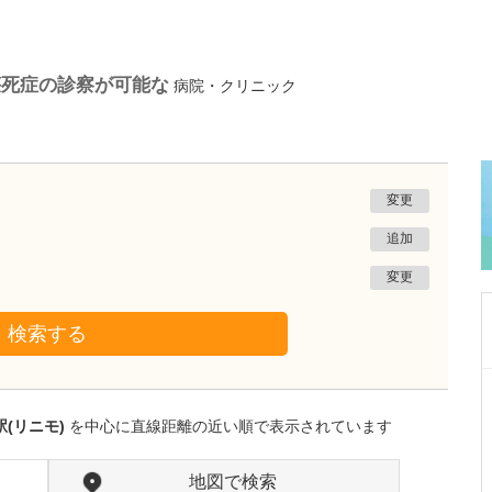
壊死症の診察が可能な
病院・クリニック
変更
追加
変更
検索する
千葉県船橋市
船橋ゆーかりクリニック
(リニモ)
を中心に直線距離の近い順で表示されています
寺田 伸一
理事長・院長
取材記事
貴院の特徴をお聞かせいただけますか?
地図で検索