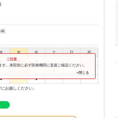
]
ン科
水
木
金
土
日
祝
●
●
●
ります。来院前に必ず医療機関に直接ご確認ください。
●
×閉じる
●
●
でにお越しください。