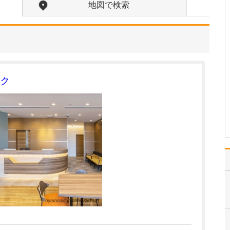
地図で検索
当院名にも掲げている
「消化器」は、私自身が
長年専門としてきた分野
であり、もっとも得意と
する診療領域です。症状
が出にくく、気づかない
うちに進行することもあ
る肝炎や膵炎、胆石症、
ク
胃・大腸のポリープな
ど、消…
>>記事全文を読む