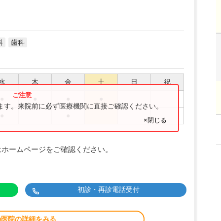
科
歯科
水
木
金
土
日
祝
●
●
●
●
ります。来院前に必ず医療機関に直接ご確認ください。
●
●
×閉じる
はホームページをご確認ください。
初診・再診電話受付
の医院の詳細をみる