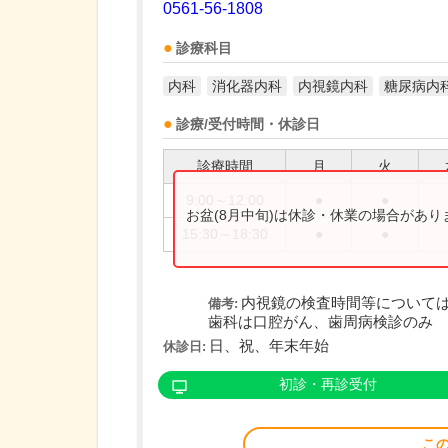
0561-56-1808
診療科目
内科
消化器内科
内視鏡内科
糖尿病内
診療/受付時間・休診日
診療時間
月
火
9:00～12:00
●
●
お盆(8月中旬)は休診・休業の場合があ
15:30～18:30
●
●
内視鏡の検査時間等について
備考:
歯科は口腔がん、歯周病検診のみ
日、祝、年末年始
休診日:
初診・再診受付
こ