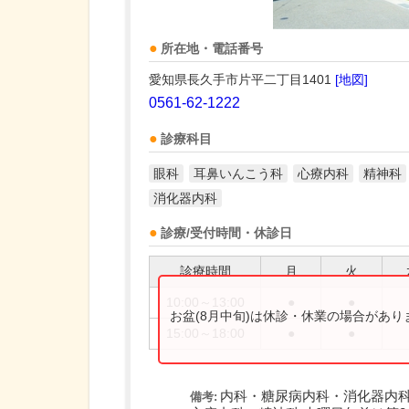
所在地・電話番号
愛知県長久手市片平二丁目1401
[地図]
0561-62-1222
診療科目
眼科
耳鼻いんこう科
心療内科
精神科
消化器内科
診療/受付時間・休診日
診療時間
月
火
10:00～13:00
●
●
お盆(8月中旬)は休診・休業の場合があ
15:00～18:00
●
●
内科・糖尿病内科・消化器内科
備考: