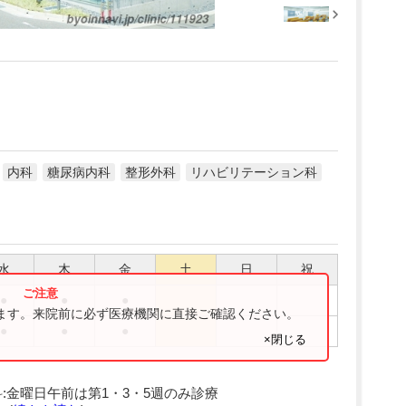
内科
糖尿病内科
整形外科
リハビリテーション科
水
木
金
土
日
祝
●
●
●
ります。来院前に必ず医療機関に直接ご確認ください。
●
●
●
×閉じる
:金曜日午前は第1・3・5週のみ診療