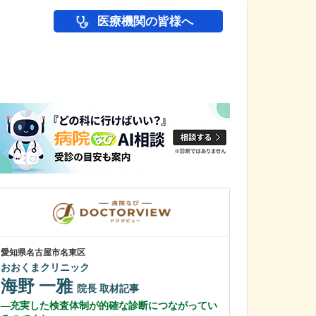
医療機関の皆様へ
医師(ドクター)の
愛知県名古屋市名東区
愛知県名古屋市千種
おおくまクリニック
ちぐさ内科クリ
海野 一雅
近藤 千種
院長
取材記事
充実した検査体制が的確な診断につながってい
貴院の特長や力