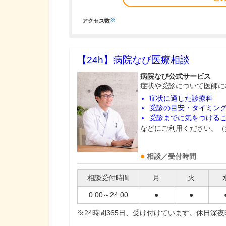
※
アクセス数
【24h】
病院なび医療相談
病院なび公式サービス
症状や受診について医師に
症状に適した診療科
受診の目安・タイミン
受診までに気をつける
などにご利用ください。（
相談／受付時間
相談受付時間
月
火
0:00～24:00
●
●
※24時間365日、受け付けています。休日深