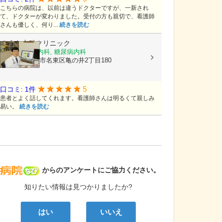
こちらの病院は、以前は違うドクターですが、一新され
て、ドクターが変わりました。受付の方も親切で、看護師
さんも優しく、何り...
続きを読む
みうら内科クリニック
内科, 内分泌内科, 糖尿病内科
愛知県名古屋市名東区亀の井2丁目180
5
口コミ: 1件
患者とよく話してくれます。看護師さんは明るくて親しみ
易い。
続きを読む
病院なび
からのアンケートにご協力ください。
知りたい情報は見つかりましたか?
はい
いいえ