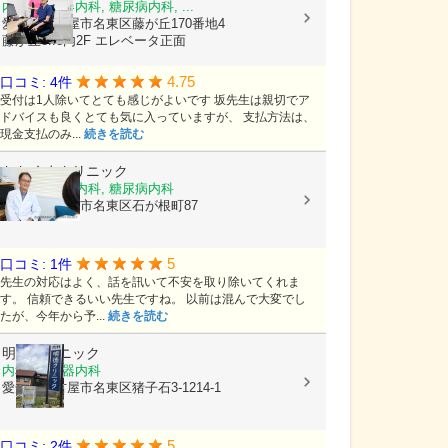
内科, 循環器内科, 糖尿病内科, ...
愛知県名古屋市名東区藤が丘170番地4
藤が丘effe内2F エレベータ正面
4.75
口コミ: 4件
受付は1人除いてとても感じがよいです 坂先生は親切でア
ドバイスも良くとても気に入っていますが、 支払方法は、
現金支払のみ...
続きを読む
おおくまクリニック
内科, 循環器内科, 糖尿病内科
愛知県名古屋市名東区石が根町87
5
口コミ: 1件
先生の対応はよく、話を訊いて不安を取り除いてくれま
す。 信頼できるいい先生ですね。 以前は混んで大変でし
たが、今年から予...
続きを読む
明徳クリニック
内科, 循環器内科
愛知県名古屋市名東区猪子石3-1214-1
5
口コミ: 2件