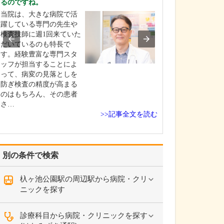
るのですね。
さい。
当院は、大きな病院で活
当院は、地域の
躍している専門の先生や
人生100年時代
検査技師に週1回来ていた
き活きと生きて
だいているのも特長で
のお手伝いがで
す。経験豊富な専門スタ
なクリニックを
ッフが担当することによ
います。健康寿
って、病変の見落としを
すために、糖尿
防ぎ検査の精度が高まる
圧症・脂質異常
のはもちろん、その患者
活習慣病の早期
さ…
>>記事全文を読む
別の条件で検索
杁ヶ池公園駅の周辺駅から病院・クリ
ニックを探す
診療科目から病院・クリニックを探す