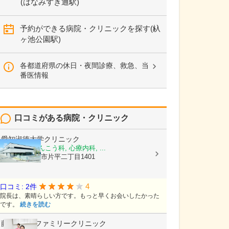
(はなみずき通駅)
予約ができる病院・クリニックを探す(杁
ヶ池公園駅)
各都道府県の休日・夜間診療、救急、当
番医情報
口コミがある病院・クリニック
愛知淑徳大学クリニック
眼科, 耳鼻いんこう科, 心療内科, ...
愛知県長久手市片平二丁目1401
4
口コミ: 2件
院長は、素晴らしい方です。もっと早くお会いしたかった
です。
続きを読む
藤が丘effeファミリークリニック