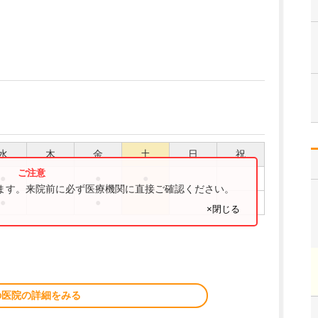
水
木
金
土
日
祝
●
●
●
ります。来院前に必ず医療機関に直接ご確認ください。
●
●
×閉じる
の医院の詳細をみる