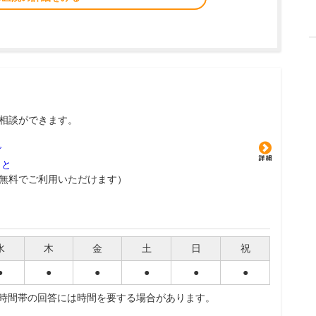
相談ができます。
グ
こと
無料でご利用いただけます）
水
木
金
土
日
祝
●
●
●
●
●
●
夜時間帯の回答には時間を要する場合があります。