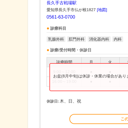
長久手古戦場駅
愛知県長久手市仏が根1827
[地図]
0561-63-0700
診療科目
乳腺外科
肛門外科
消化器内科
内科
診療/受付時間・休診日
診療時間
月
火
9:00～12:00
●
●
お盆(8月中旬)は休診・休業の場合があ
16:00～19:00
●
●
木、日、祝
休診日:
こ