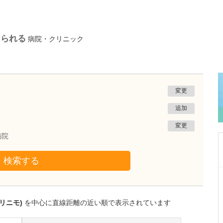
けられる
病院・クリニック
変更
追加
変更
病院
検索する
北海道札幌市豊平区
南さっぽろ内科消化器クリニック
熊谷 祐
リニモ)
を中心に直線距離の近い順で表示されています
院長
取材記事
貴院の特長を教えてください。