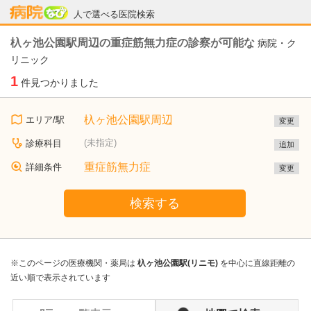
病院なび
人で選べる医院検索
杁ヶ池公園駅周辺の重症筋無力症の診察が可能な
病院・ク
リニック
1
件見つかりました
杁ヶ池公園駅周辺
エリア/駅
変更
(未指定)
診療科目
追加
重症筋無力症
詳細条件
変更
検索する
※このページの医療機関・薬局は
杁ヶ池公園駅(リニモ)
を中心に直線距離の
近い順で表示されています