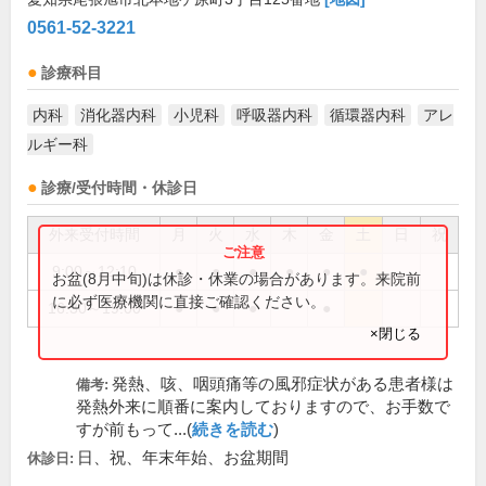
0561-52-3221
診療科目
内科
消化器内科
小児科
呼吸器内科
循環器内科
アレ
ルギー科
診療/受付時間・休診日
外来受付時間
月
火
水
木
金
土
日
祝
9:00～12:10
●
●
●
●
●
●
お盆(8月中旬)は休診・休業の場合があります。来院前
に必ず医療機関に直接ご確認ください。
16:30～19:00
●
●
●
●
×閉じる
発熱、咳、咽頭痛等の風邪症状がある患者様は
備考:
発熱外来に順番に案内しておりますので、お手数で
すが前もって...(
続きを読む
)
日、祝、年末年始、お盆期間
休診日: