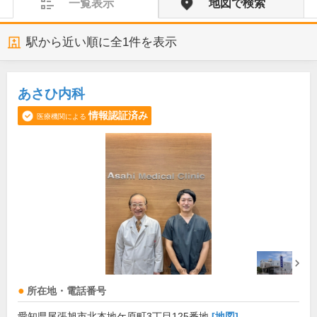
一覧表示
地図で検索
駅から近い順に全
1
件を表示
あさひ内科
情報認証済み
医療機関による
所在地・電話番号
愛知県尾張旭市北本地ケ原町3丁目125番地
[地図]