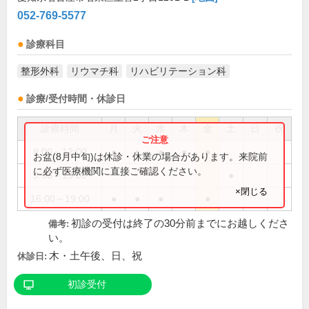
052-769-5577
診療科目
整形外科
リウマチ科
リハビリテーション科
診療/受付時間・休診日
診療時間
月
火
水
木
金
土
日
祝
9:00～12:00
●
●
●
●
●
お盆(8月中旬)は休診・休業の場合があります。来院前
に必ず医療機関に直接ご確認ください。
9:00～13:00
●
×閉じる
16:00～19:00
●
●
●
●
初診の受付は終了の30分前までにお越しくださ
備考:
い。
木・土午後、日、祝
休診日:
初診受付