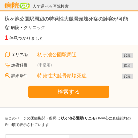
病院なび
人で選べる医院検索
杁ヶ池公園駅周辺の特発性大腿骨頭壊死症の診察が可能
な
病院・クリニック
1
件見つかりました
杁ヶ池公園駅周辺
エリア/駅
変更
(未指定)
診療科目
追加
特発性大腿骨頭壊死症
詳細条件
変更
検索する
※このページの医療機関・薬局は
杁ヶ池公園駅(リニモ)
を中心に直線距離の
近い順で表示されています