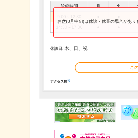
診療時間
月
火
9:00～12:30
●
●
お盆(8月中旬)は休診・休業の場合があ
14:30～17:30
●
●
木、日、祝
休診日:
こ
※
アクセス数