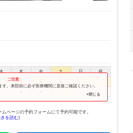
水
木
金
土
日
祝
●
●
●
ります。来院前に必ず医療機関に直接ご確認ください。
●
●
×閉じる
ームページの予約フォームにて予約可能です。
続きを読む
)