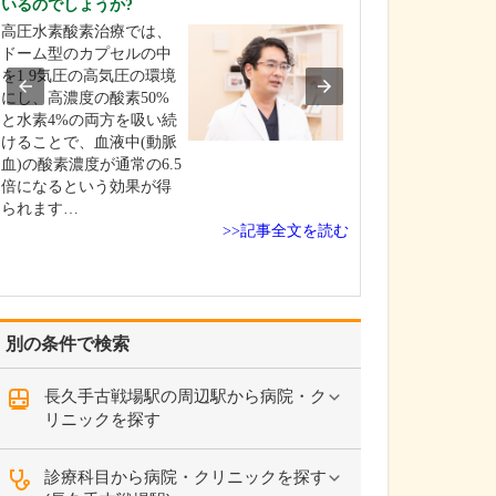
いるのでしょうか?
お持ちだそうで
高圧水素酸素治療では、
消化器内科を専
ドーム型のカプセルの中
は、食道、大腸
を1.9気圧の高気圧の環境
う消化管と、付
にし、高濃度の酸素50%
臓、膵臓などま
と水素4%の両方を吸い続
診療する科で、
けることで、血液中(動脈
査をはじめ血管
血)の酸素濃度が通常の6.5
や腹部エコーな
倍になるという効果が得
ニックや深い知
られます…
な検査が多く、
>>記事全文を読む
か…
別の条件で検索
長久手古戦場駅の周辺駅から病院・ク
リニックを探す
診療科目から病院・クリニックを探す