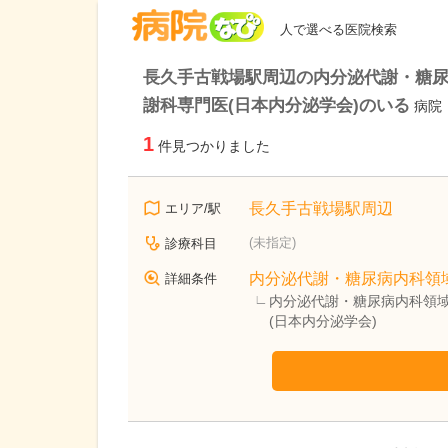
病院なび
人で選べる医院検索
長久手古戦場駅周辺の内分泌代謝・糖尿
謝科専門医(日本内分泌学会)のいる
病院
1
件見つかりました
長久手古戦場駅周辺
エリア/駅
(未指定)
診療科目
内分泌代謝・糖尿病内科領
詳細条件
内分泌代謝・糖尿病内科領域
(日本内分泌学会)