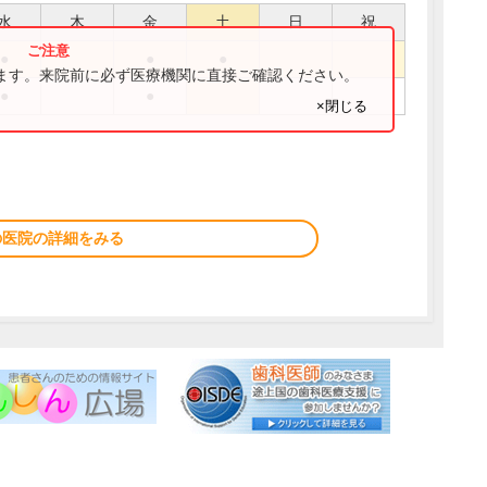
水
木
金
土
日
祝
●
●
●
ります。来院前に必ず医療機関に直接ご確認ください。
●
●
×閉じる
の医院の詳細をみる