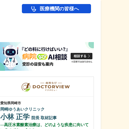
医療機関の皆様へ
医師(ドクター)の
愛知県岡崎市
愛知県名古屋市緑区
岡崎ゆうあいクリニック
相川みんなの診
小林 正学
梶野 真一
院長
取材記事
高圧水素酸素治療は、どのような疾患に向いて
消化器内科を専