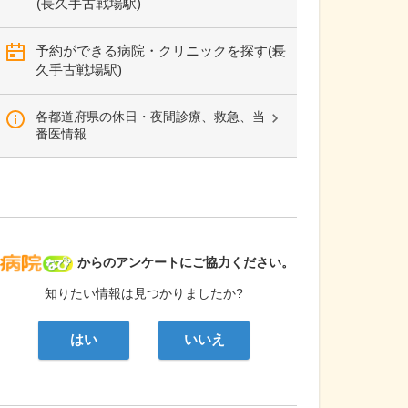
(長久手古戦場駅)
予約ができる病院・クリニックを探す(長
久手古戦場駅)
各都道府県の休日・夜間診療、救急、当
番医情報
病院なび
からのアンケートにご協力ください。
知りたい情報は見つかりましたか?
はい
いいえ