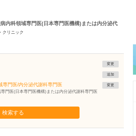
病内科領域専門医(日本専門医機構)または内分泌代
・クリニック
変更
追加
域専門医/内分泌代謝科専門医
変更
専門医(日本専門医機構)または内分泌代謝科専門医
愛知県名古屋市千種区
検索する
ちぐさ内科クリニック覚王山
近藤 千種
院長
取材記事
貴院の特長や力を入れている診療を教えてくだ