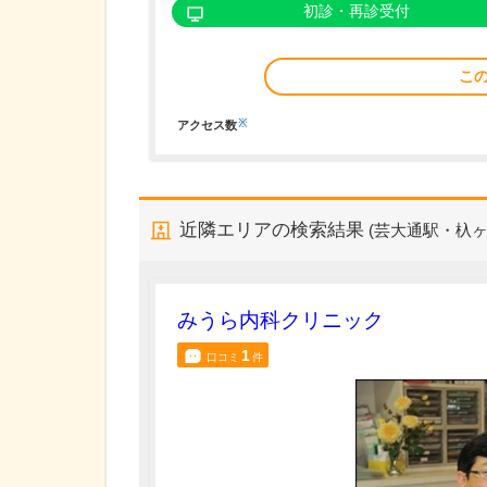
初診・再診受付
こ
※
アクセス数
近隣エリアの検索結果
(芸大通駅・杁ヶ
みうら内科クリニック
1
口コミ
件