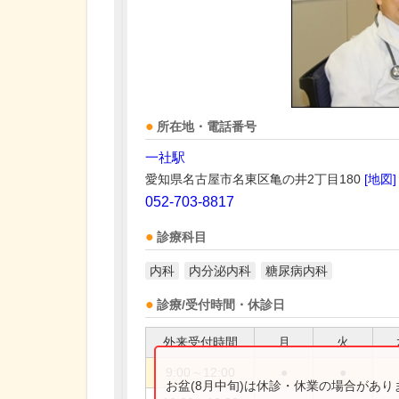
所在地・電話番号
一社駅
愛知県名古屋市名東区亀の井2丁目180
[地図]
052-703-8817
診療科目
内科
内分泌内科
糖尿病内科
診療/受付時間・休診日
外来受付時間
月
火
9:00～12:00
●
●
お盆(8月中旬)は休診・休業の場合があ