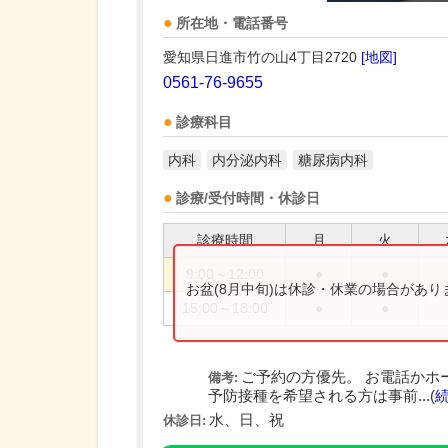
所在地・電話番号
愛知県日進市竹の山4丁目2720
[地図]
0561-76-9655
診療科目
内科
内分泌内科
糖尿病内科
診療/受付時間・休診日
診療時間
月
火
9:00～12:00
●
●
お盆(8月中旬)は休診・休業の場合があ
15:00～18:00
●
●
ご予約の方優先。 お電話かホ
備考:
予防接種を希望される方は事前...(
水、日、祝
休診日: