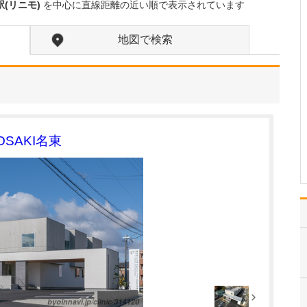
さい。
(リニモ)
を中心に直線距離の近い順で表示されています
当院は、地域の皆さんが
人生100年時代を豊かに活
地図で検索
き活きと生きていくため
のお手伝いができるよう
なクリニックを目指して
います。健康寿命を延ば
すために、糖尿病・高血
圧症・脂質異常症など生
活習慣病の早期発見・…
SAKI名東
>>記事全文を読む