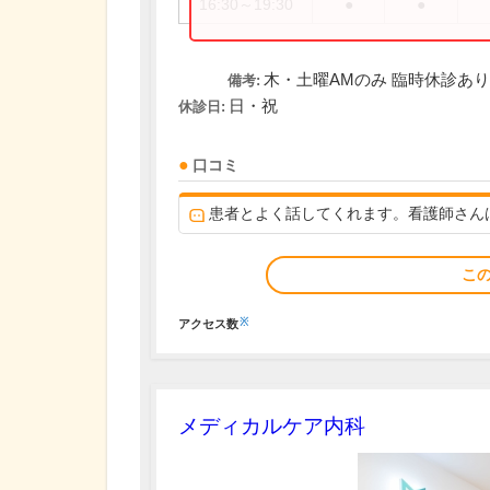
16:30～19:30
●
●
木・土曜AMのみ 臨時休診あり
備考:
日・祝
休診日:
口コミ
患者とよく話してくれます。看護師さん
こ
※
アクセス数
メディカルケア内科