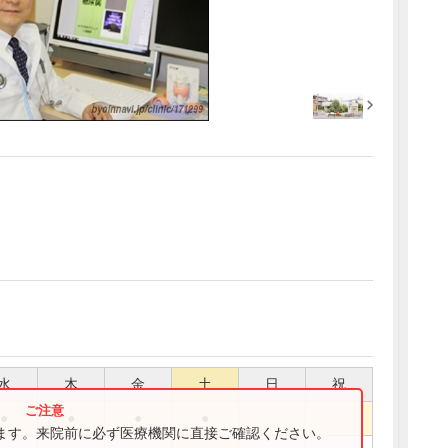
水
木
金
土
日
祝
●
●
●
●
ります。来院前に必ず医療機関に直接ご確認ください。