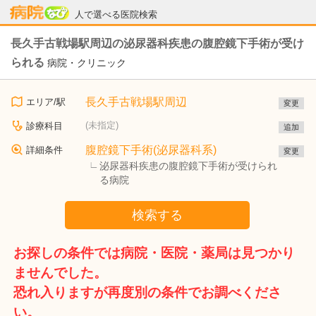
病院なび
人で選べる医院検索
長久手古戦場駅周辺の泌尿器科疾患の腹腔鏡下手術が受け
られる
病院・クリニック
長久手古戦場駅周辺
エリア/駅
変更
(未指定)
診療科目
追加
腹腔鏡下手術(泌尿器科系)
詳細条件
変更
泌尿器科疾患の腹腔鏡下手術が受けられ
る病院
検索する
お探しの条件では病院・医院・薬局は見つかり
ませんでした。
恐れ入りますが再度別の条件でお調べくださ
い。