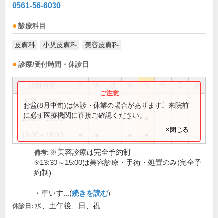
0561-56-6030
診療科目
皮膚科
小児皮膚科
美容皮膚科
診療/受付時間・休診日
診療時間
月
火
水
木
金
土
日
祝
9:00～12:00
●
●
●
●
●
お盆(8月中旬)は休診・休業の場合があります。来院前
に必ず医療機関に直接ご確認ください。
13:30～15:00
●
●
●
●
×閉じる
15:00～18:00
●
●
●
●
※美容診療は完全予約制
備考:
※13:30～15:00は美容診療・手術・処置のみ(完全予
約制)
・車いす...(
続きを読む
)
水、土午後、日、祝
休診日: