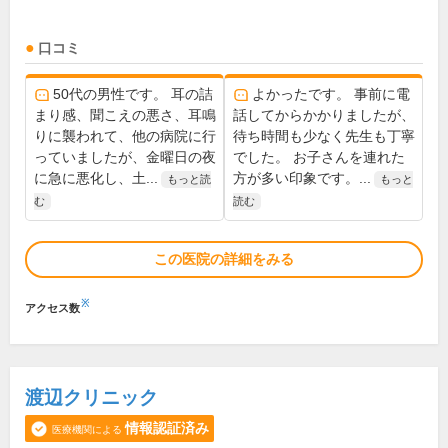
口コミ
50代の男性です。 耳の詰
よかったです。 事前に電
まり感、聞こえの悪さ、耳鳴
話してからかかりましたが、
りに襲われて、他の病院に行
待ち時間も少なく先生も丁寧
っていましたが、金曜日の夜
でした。 お子さんを連れた
に急に悪化し、土...
方が多い印象です。...
もっと読
もっと
む
読む
この医院の詳細をみる
※
アクセス数
渡辺クリニック
情報認証済み
医療機関による