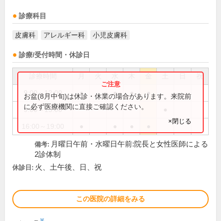
診療科目
皮膚科
アレルギー科
小児皮膚科
診療/受付時間・休診日
診療時間
月
火
水
木
金
土
日
祝
9:00～12:00
●
●
●
●
お盆(8月中旬)は休診・休業の場合があります。来院前
に必ず医療機関に直接ご確認ください。
9:00～13:00
●
×閉じる
16:00～19:00
●
●
●
●
月曜日午前・水曜日午前:院長と女性医師による
備考:
2診体制
火、土午後、日、祝
休診日:
この医院の詳細をみる
※