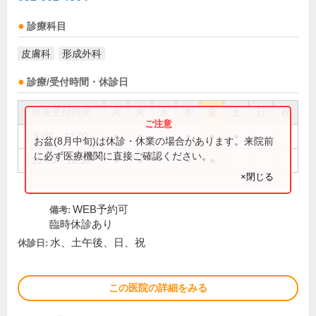
診療科目
皮膚科
形成外科
診療/受付時間・休診日
外来受付時間
月
火
水
木
金
土
日
祝
9:00～12:00
●
●
●
●
●
お盆(8月中旬)は休診・休業の場合があります。来院前
に必ず医療機関に直接ご確認ください。
16:00～18:30
●
●
●
●
×閉じる
WEB予約可
備考:
臨時休診あり
水、土午後、日、祝
休診日:
この医院の詳細をみる