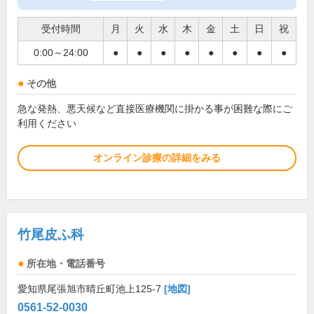
受付時間
月
火
水
木
金
土
日
祝
0:00～24:00
●
●
●
●
●
●
●
●
その他
急な発熱、悪天候など直接医療機関に掛かる事が困難な際にご
利用ください
オンライン診療の詳細をみる
竹尾皮ふ科
所在地・電話番号
愛知県尾張旭市晴丘町池上125-7
[地図]
0561-52-0030