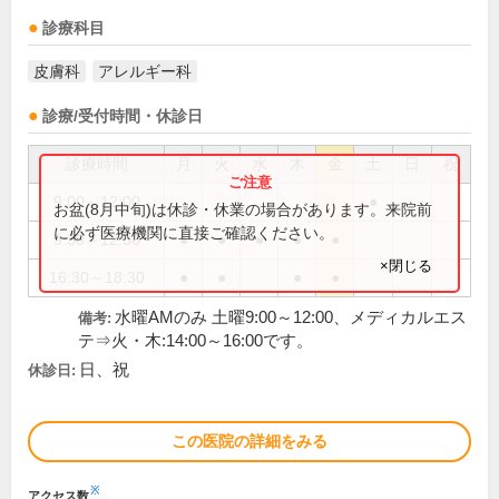
診療科目
皮膚科
アレルギー科
診療/受付時間・休診日
診療時間
月
火
水
木
金
土
日
祝
9:00～12:00
●
お盆(8月中旬)は休診・休業の場合があります。来院前
に必ず医療機関に直接ご確認ください。
9:30～12:30
●
●
●
●
●
×閉じる
16:30～18:30
●
●
●
●
水曜AMのみ 土曜9:00～12:00、メディカルエス
備考:
テ⇒火・木:14:00～16:00です。
日、祝
休診日:
この医院の詳細をみる
※
アクセス数