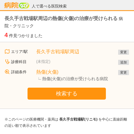
病院なび
人で選べる医院検索
長久手古戦場駅周辺の熱傷(火傷)の治療が受けられる
病
院・クリニック
4
件見つかりました
長久手古戦場駅周辺
エリア/駅
変更
(未指定)
診療科目
追加
熱傷(火傷)
詳細条件
変更
熱傷(火傷)の治療が受けられる病院
検索する
※このページの医療機関・薬局は
長久手古戦場駅(リニモ)
を中心に直線距離
の近い順で表示されています