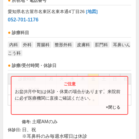
所在地・電話番号
愛知県名古屋市名東区名東本通4丁目26
[地図]
052-701-1176
診療科目
内科
外科
胃腸科
整形外科
皮膚科
肛門科
耳鼻いん
こう科
診療/受付時間・休診日
診療時間
月
火
水
木
金
土
日
祝
9:00～12:00
●
●
●
●
●
●
お盆(8月中旬)は休診・休業の場合があります。来院前
に必ず医療機関に直接ご確認ください。
16:00～19:00
●
●
●
●
●
×閉じる
土曜AMのみ
備考:
日、祝
休診日:
※耳鼻科のみ毎週水曜日は休診