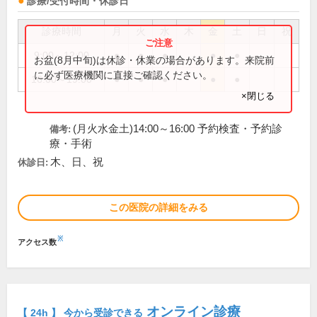
診療/受付時間・休診日
診療時間
月
火
水
木
金
土
日
祝
9:00～12:00
●
●
●
●
●
お盆(8月中旬)は休診・休業の場合があります。来院前
に必ず医療機関に直接ご確認ください。
16:00～19:00
●
●
●
●
●
×閉じる
(月火水金土)14:00～16:00 予約検査・予約診
備考:
療・手術
木、日、祝
休診日:
この医院の詳細をみる
※
アクセス数
オンライン診療
【 24h 】 今から受診できる