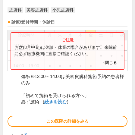
皮膚科
美容皮膚科
小児皮膚科
診療/受付時間・休診日
診療時間
月
火
水
木
金
土
日
祝
9:00～13:00
●
●
●
●
●
●
●
●
お盆(8月中旬)は休診・休業の場合があります。来院前
に必ず医療機関に直接ご確認ください。
14:00～17:00
●
●
●
×閉じる
14:00～19:00
●
●
●
●
●
※13:00～14:00は美容皮膚科施術予約の患者様
備考:
のみ
「初めて施術を受けられる方へ」
必ず施術...(
続きを読む
)
この医院の詳細をみる
※