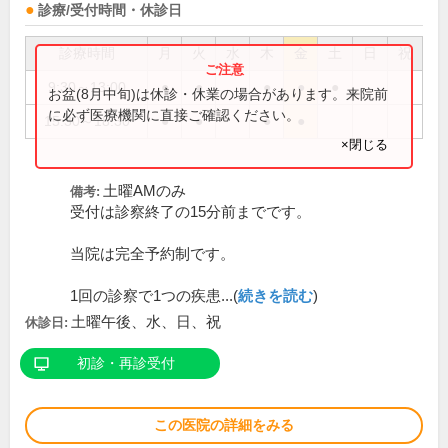
診療/受付時間・休診日
診療時間
月
火
水
木
金
土
日
祝
9:30～13:00
●
●
●
●
●
お盆(8月中旬)は休診・休業の場合があります。来院前
に必ず医療機関に直接ご確認ください。
15:30～18:30
●
●
●
●
×閉じる
土曜AMのみ
備考:
受付は診察終了の15分前までです。
当院は完全予約制です。
1回の診察で1つの疾患...(
続きを読む
)
土曜午後、水、日、祝
休診日:
初診・再診受付
この医院の詳細をみる