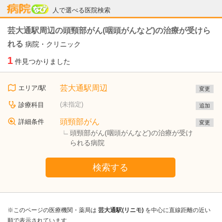
病院なび
人で選べる医院検索
芸大通駅周辺の頭頸部がん(咽頭がんなど)の治療が受けら
れる
病院・クリニック
1
件見つかりました
芸大通駅周辺
エリア/駅
変更
(未指定)
診療科目
追加
頭頸部がん
詳細条件
変更
頭頸部がん(咽頭がんなど)の治療が受け
られる病院
検索する
※このページの医療機関・薬局は
芸大通駅(リニモ)
を中心に直線距離の近い
順で表示されています