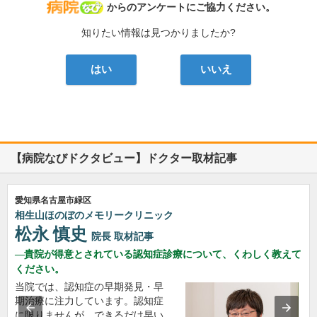
病院なび
からのアンケートにご協力ください。
知りたい情報は見つかりましたか?
はい
いいえ
【病院なびドクタビュー】ドクター取材記事
愛知県名古屋市緑区
相生山ほのぼのメモリークリニック
松永 慎史
院長
取材記事
貴院が得意とされている認知症診療について、くわしく教えて
ください。
当院では、認知症の早期発見・早
期治療に注力しています。認知症
に限りませんが、できるだけ早い