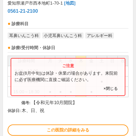
愛知県瀬戸市西本地町1-70-1
[地図]
0561-21-2100
診療科目
耳鼻いんこう科
小児耳鼻いんこう科
アレルギー科
診療/受付時間・休診日
診療時間
月
火
水
木
金
土
日
祝
9:00～12:00
●
●
●
●
お盆(8月中旬)は休診・休業の場合があります。来院前
に必ず医療機関に直接ご確認ください。
9:00～13:00
●
×閉じる
15:00～18:30
●
●
●
●
【令和元年10月開院】
備考:
木、日、祝
休診日:
この医院の詳細をみる