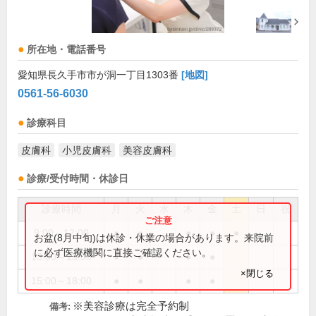
所在地・電話番号
愛知県長久手市市が洞一丁目1303番
[地図]
0561-56-6030
診療科目
皮膚科
小児皮膚科
美容皮膚科
診療/受付時間・休診日
診療時間
月
火
水
木
金
土
日
祝
9:00～12:00
●
●
●
●
●
お盆(8月中旬)は休診・休業の場合があります。来院前
に必ず医療機関に直接ご確認ください。
13:30～15:00
●
●
●
●
×閉じる
15:00～18:00
●
●
●
●
※美容診療は完全予約制
備考: