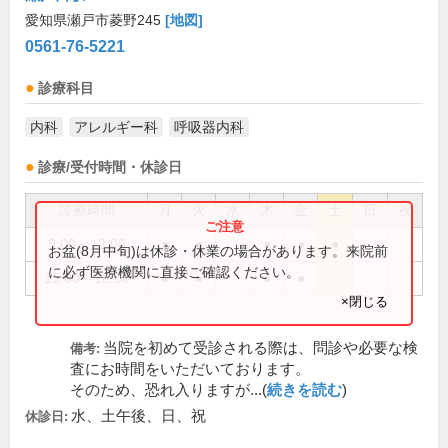
愛知県瀬戸市菱野245
[地図]
0561-76-5221
診療科目
内科
アレルギー科
呼吸器内科
診療/受付時間・休診日
診療時間
月
火
水
木
金
土
日
祝
9:00～12:00
●
●
●
●
●
お盆(8月中旬)は休診・休業の場合があります。来院前
に必ず医療機関に直接ご確認ください。
15:00～18:00
●
●
●
●
×閉じる
当院を初めて受診される際は、問診や必要な検
備考:
査にお時間をいただいております。
そのため、恐れ入りますが...(
続きを読む
)
水、土午後、日、祝
休診日: