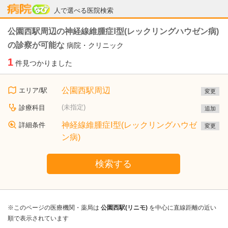
病院なび
人で選べる医院検索
公園西駅周辺の神経線維腫症Ⅰ型(レックリングハウゼン病)
の診察が可能な
病院・クリニック
1
件見つかりました
公園西駅周辺
エリア/駅
変更
(未指定)
診療科目
追加
神経線維腫症Ⅰ型(レックリングハウゼ
詳細条件
変更
ン病)
検索する
※このページの医療機関・薬局は
公園西駅(リニモ)
を中心に直線距離の近い
順で表示されています