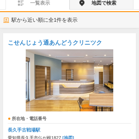
一覧表示
地図で検索
駅から近い順に全
1
件を表示
こせんじょう通あんどうクリニツク
所在地・電話番号
長久手古戦場駅
愛知県長久手市仏が根1827
[地図]