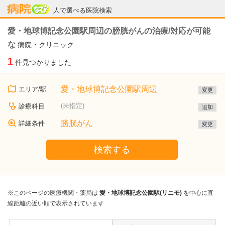
病院なび
人で選べる医院検索
愛・地球博記念公園駅周辺の膀胱がんの治療/対応が可能
な
病院・クリニック
1
件見つかりました
愛・地球博記念公園駅周辺
エリア/駅
変更
(未指定)
診療科目
追加
膀胱がん
詳細条件
変更
検索する
※このページの医療機関・薬局は
愛・地球博記念公園駅(リニモ)
を中心に直
線距離の近い順で表示されています