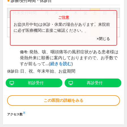
診療/受付時間・休診日
外来受付時間
月
火
水
木
金
土
日
祝
9:00～12:10
●
●
●
●
●
●
お盆(8月中旬)は休診・休業の場合があります。来院前
に必ず医療機関に直接ご確認ください。
16:30～19:00
●
●
●
●
×閉じる
発熱、咳、咽頭痛等の風邪症状がある患者様は
備考:
発熱外来に順番に案内しておりますので、お手数で
すが前もって...(
続きを読む
)
日、祝、年末年始、お盆期間
休診日:
初診受付
再診受付
この医院の詳細をみる
※
アクセス数