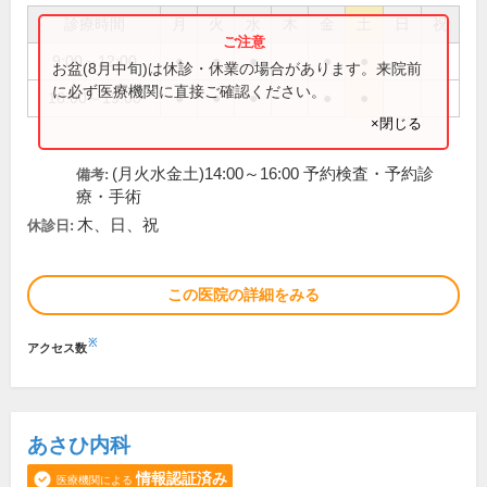
診療時間
月
火
水
木
金
土
日
祝
9:00～12:00
●
●
●
●
●
お盆(8月中旬)は休診・休業の場合があります。来院前
に必ず医療機関に直接ご確認ください。
16:00～19:00
●
●
●
●
●
×閉じる
(月火水金土)14:00～16:00 予約検査・予約診
備考:
療・手術
木、日、祝
休診日:
この医院の詳細をみる
※
アクセス数
あさひ内科
情報認証済み
医療機関による