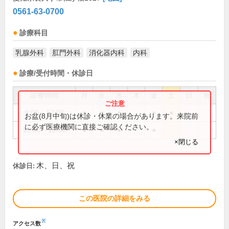
0561-63-0700
診療科目
乳腺外科
肛門外科
消化器内科
内科
診療/受付時間・休診日
診療時間
月
火
水
木
金
土
日
祝
9:00～12:00
●
●
●
●
●
お盆(8月中旬)は休診・休業の場合があります。来院前
に必ず医療機関に直接ご確認ください。
16:00～19:00
●
●
●
●
×閉じる
木、日、祝
休診日:
この医院の詳細をみる
※
アクセス数