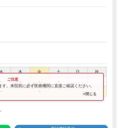
水
木
金
土
日
祝
●
●
●
●
ります。来院前に必ず医療機関に直接ご確認ください。
●
●
×閉じる
み