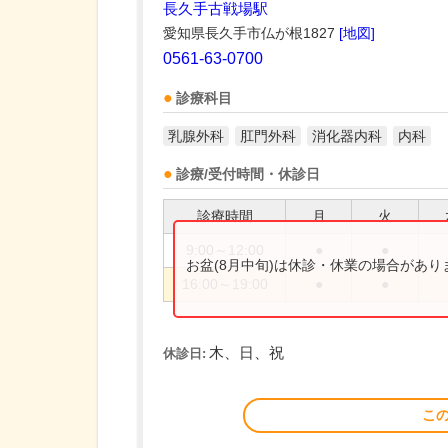
長久手古戦場駅
愛知県長久手市仏が根1827
[地図]
0561-63-0700
診療科目
乳腺外科
肛門外科
消化器内科
内科
診療/受付時間・休診日
診療時間
月
火
9:00～12:00
●
●
お盆(8月中旬)は休診・休業の場合があ
16:00～19:00
●
●
木、日、祝
休診日:
こ