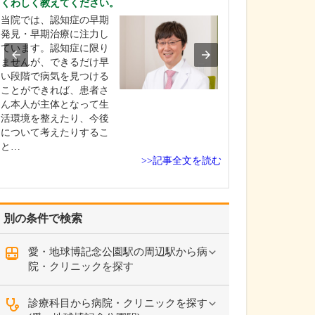
くわしく教えてください。
さい。
当院では、認知症の早期
当院は、地域の
発見・早期治療に注力し
人生100年時代
ています。認知症に限り
き活きと生きて
ませんが、できるだけ早
のお手伝いがで
い段階で病気を見つける
なクリニックを
ことができれば、患者さ
います。健康寿
ん本人が主体となって生
すために、糖尿
活環境を整えたり、今後
圧症・脂質異常
について考えたりするこ
活習慣病の早期
と…
>>記事全文を読む
別の条件で検索
愛・地球博記念公園駅の周辺駅から病
院・クリニックを探す
診療科目から病院・クリニックを探す