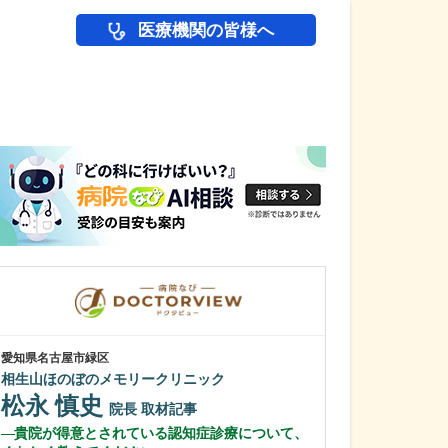
医療機関の皆様へ
医師(ドクター)の
愛知県名古屋市緑区
愛知県名古屋市千種
相生山ほのぼのメモリークリニック
ちぐさ内科クリ
松永 慎史
近藤 千種
院長
取材記事
貴院が得意とされている認知症診療について、
貴院の特長や力