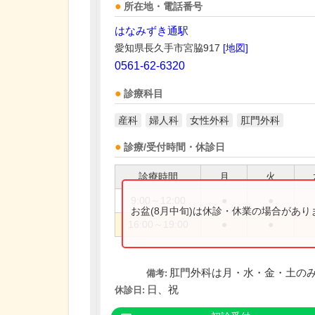
所在地・電話番号
はなみずき通駅
愛知県長久手市宮脇917
[地図]
0561-62-6320
診療科目
産科
婦人科
女性外科
肛門外科
診療/受付時間・休診日
診療時間
月
火
9:00～12:00
●
●
お盆(8月中旬)は休診・休業の場合があ
16:00～19:00
●
●
肛門外科は月・水・金・土の
備考:
日、祝
休診日: