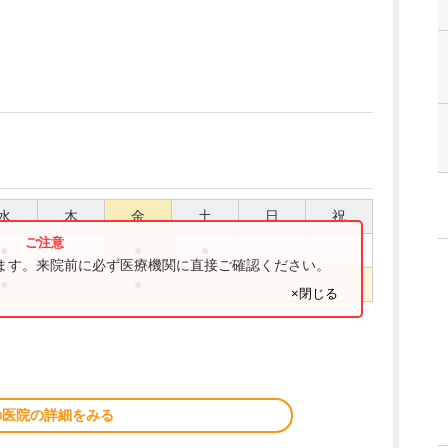
水
木
金
土
日
祝
●
●
●
ります。来院前に必ず医療機関に直接ご確認ください。
●
●
×閉じる
の医院の詳細をみる