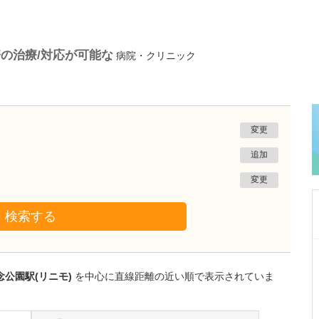
の治療/対応が可能な
病院・クリニック
変更
追加
変更
検索する
東京都世田谷区
高島・山田クリニック
念公園駅(リニモ)
を中心に直線距離の近い順で表示されていま
山田 眞
院長
山田 健太
医師
取材記事