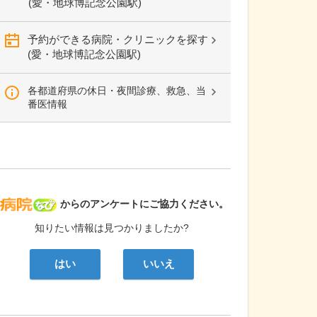
(愛・地球博記念公園駅)
予約ができる病院・クリニックを探す
(愛・地球博記念公園駅)
各都道府県の休日・夜間診療、救急、当
番医情報
病院なび
からのアンケートにご協力ください。
知りたい情報は見つかりましたか?
はい
いいえ