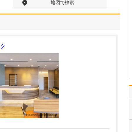
地図で検索
現在、どのような患者さんが多く来院されてい
ますか?
この地域も高齢化が進ん
でいるので、70歳～100歳
以上とご高齢の患者さん
が多いですね。疾患とし
ては、やはり高血圧や糖
ク
尿病といった生活習慣病
がほとんどです。通院が
難しくなって、訪問診療
を受けている方も多…
>>記事全文を読む