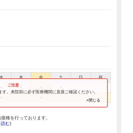
水
木
金
土
日
祝
●
●
●
●
ります。来院前に必ず医療機関に直接ご確認ください。
●
●
×閉じる
に予防接種を行っております。
を読む
)