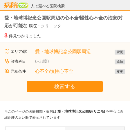
病院なび
人で選べる医院検索
愛・地球博記念公園駅周辺の心不全/慢性心不全の治療/対
応が可能な
病院・クリニック
3
件見つかりました
愛・地球博記念公園駅周辺
エリア/駅
変更
(未指定)
診療科目
追加
心不全/慢性心不全
詳細条件
変更
検索する
※このページの医療機関・薬局は
愛・地球博記念公園駅(リニモ)
を中心に直
線距離の近い順で表示されています