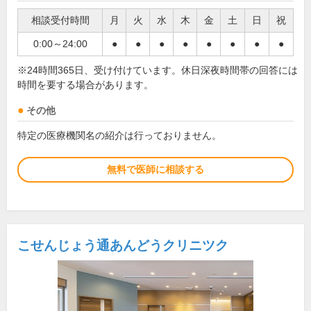
相談受付時間
月
火
水
木
金
土
日
祝
0:00～24:00
●
●
●
●
●
●
●
●
※24時間365日、受け付けています。休日深夜時間帯の回答には
時間を要する場合があります。
その他
特定の医療機関名の紹介は行っておりません。
無料で医師に相談する
こせんじょう通あんどうクリニツク