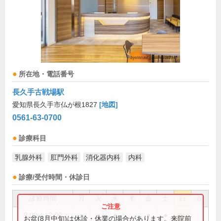
所在地・電話番号
長久手古戦場駅
愛知県長久手市仏が根1827
[地図]
0561-63-0700
診療科目
乳腺外科
肛門外科
消化器内科
内科
診療/受付時間・休診日
診療時間
月
火
水
木
金
土
日
祝
9:00～12:00
●
●
●
●
●
お盆(8月中旬)は休診・休業の場合があります。来院前