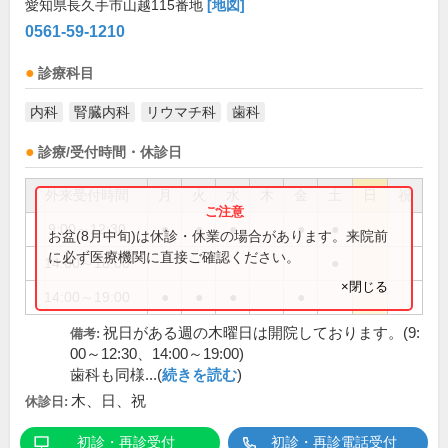
愛知県長久手市山越115番地
[地図]
0561-59-1210
診療科目
内科
腎臓内科
リウマチ科
歯科
診療/受付時間・休診日
外来受付時間
月
火
水
木
金
土
日
祝
9:00～12:30
●
●
●
●
●
お盆(8月中旬)は休診・休業の場合があります。来院前
に必ず医療機関に直接ご確認ください。
14:00～18:00
●
×閉じる
14:00～19:00
●
●
●
●
祝日がある週の木曜日は開院しております。(9:
備考:
00～12:30、14:00～19:00)
歯科も同様...(
続きを読む
)
木、日、祝
休診日:
初診・再診受付
初診・再診電話受付