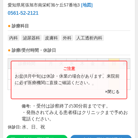
愛知県尾張旭市南栄町旭ケ丘57番地3
[地図]
0561-52-2121
診療科目
内科
泌尿器科
皮膚科
外科
人工透析内科
診療/受付時間・休診日
診療時間
月
火
水
木
金
土
日
祝
9:00～12:00
●
●
●
●
●
お盆(8月中旬)は休診・休業の場合があります。来院前
に必ず医療機関に直接ご確認ください。
15:00～17:00
●
●
●
●
×閉じる
・受付は診察終了の30分前までです。
備考:
・発熱されてみえる患者様はクリニックまで予めお
電話ください。
水、日、祝
休診日: