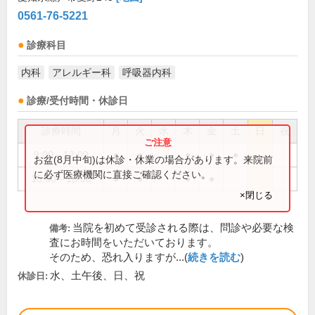
0561-76-5221
診療科目
内科
アレルギー科
呼吸器内科
診療/受付時間・休診日
診療時間
月
火
水
木
金
土
日
祝
9:00～12:00
●
●
●
●
●
お盆(8月中旬)は休診・休業の場合があります。来院前
に必ず医療機関に直接ご確認ください。
15:00～18:00
●
●
●
●
×閉じる
当院を初めて受診される際は、問診や必要な検
備考:
査にお時間をいただいております。
そのため、恐れ入りますが...(
続きを読む
)
水、土午後、日、祝
休診日: