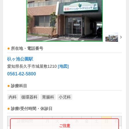
所在地・電話番号
杁ヶ池公園駅
愛知県長久手市城屋敷1210
[地図]
0561-62-5800
診療科目
内科
循環器科
胃腸科
小児科
診療/受付時間・休診日
診療時間
月
火
水
木
金
土
日
祝