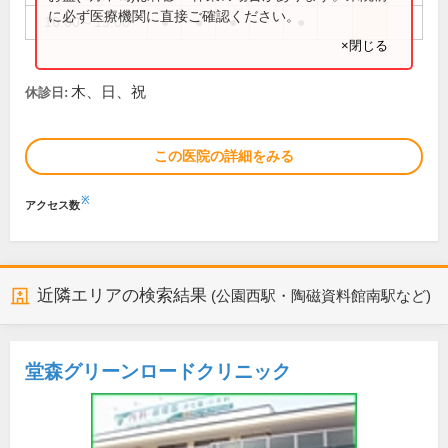
に必ず医療機関に直接ご確認ください。
16:00～19:00
●
●
●
●
×閉じる
木、日、祝
休診日:
この医院の詳細をみる
※
アクセス数
近隣エリアの検索結果
(公園西駅・陶磁資料館南駅など)
堂森グリーンロードクリニック