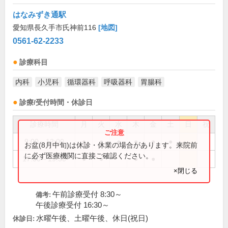
はなみずき通駅
愛知県長久手市氏神前116
[地図]
0561-62-2233
診療科目
内科
小児科
循環器科
呼吸器科
胃腸科
診療/受付時間・休診日
診療時間
月
火
水
木
金
土
日
祝
9:00～12:00
●
●
●
●
●
●
お盆(8月中旬)は休診・休業の場合があります。来院前
に必ず医療機関に直接ご確認ください。
17:00～19:30
●
●
●
●
×閉じる
午前診療受付 8:30～
備考:
午後診療受付 16:30～
水曜午後、土曜午後、休日(祝日)
休診日: