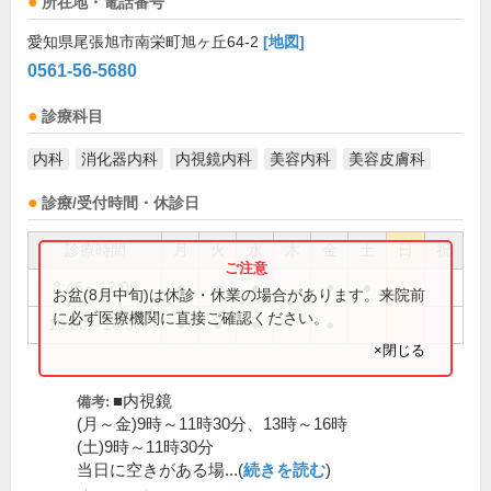
所在地・電話番号
愛知県尾張旭市南栄町旭ヶ丘64-2
[地図]
0561-56-5680
診療科目
内科
消化器内科
内視鏡内科
美容内科
美容皮膚科
診療/受付時間・休診日
診療時間
月
火
水
木
金
土
日
祝
8:45～12:00
●
●
●
●
●
お盆(8月中旬)は休診・休業の場合があります。来院前
に必ず医療機関に直接ご確認ください。
16:00～18:30
●
●
●
●
×閉じる
■内視鏡
備考:
(月～金)9時～11時30分、13時～16時
(土)9時～11時30分
当日に空きがある場...(
続きを読む
)