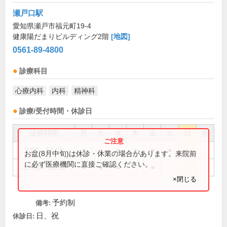
瀬戸口駅
愛知県瀬戸市福元町19-4
健康陽だまりビルディング2階
[地図]
0561-89-4800
診療科目
心療内科
内科
精神科
診療/受付時間・休診日
診療時間
月
火
水
木
金
土
日
祝
9:00～12:00
●
●
●
●
●
●
お盆(8月中旬)は休診・休業の場合があります。来院前
に必ず医療機関に直接ご確認ください。
16:00～18:30
●
●
●
●
×閉じる
予約制
備考:
日、祝
休診日: