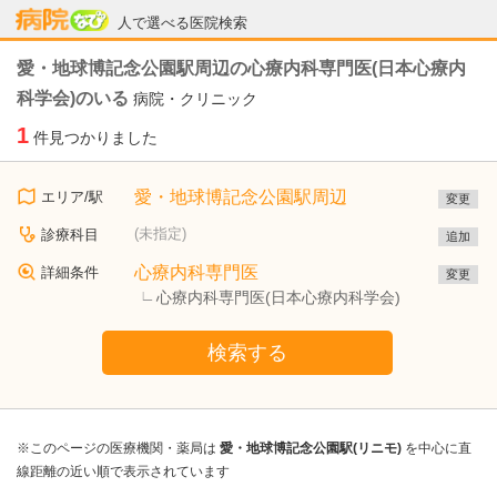
病院なび
人で選べる医院検索
愛・地球博記念公園駅周辺の心療内科専門医(日本心療内
科学会)のいる
病院・クリニック
1
件見つかりました
愛・地球博記念公園駅周辺
エリア/駅
変更
(未指定)
診療科目
追加
心療内科専門医
詳細条件
変更
心療内科専門医(日本心療内科学会)
検索する
※このページの医療機関・薬局は
愛・地球博記念公園駅(リニモ)
を中心に直
線距離の近い順で表示されています