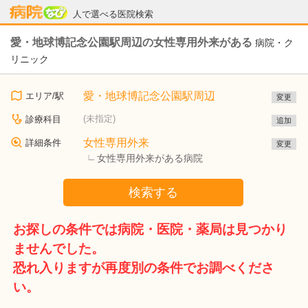
病院なび
人で選べる医院検索
愛・地球博記念公園駅周辺の女性専用外来がある
病院・ク
リニック
愛・地球博記念公園駅周辺
エリア/駅
変更
(未指定)
診療科目
追加
女性専用外来
詳細条件
変更
女性専用外来がある病院
検索する
お探しの条件では病院・医院・薬局は見つかり
ませんでした。
恐れ入りますが再度別の条件でお調べくださ
い。