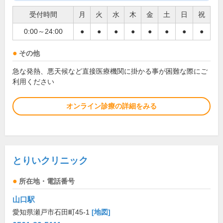
受付時間
月
火
水
木
金
土
日
祝
0:00～24:00
●
●
●
●
●
●
●
●
その他
急な発熱、悪天候など直接医療機関に掛かる事が困難な際にご
利用ください
オンライン診療の詳細をみる
とりいクリニック
所在地・電話番号
山口駅
愛知県瀬戸市石田町45-1
[地図]