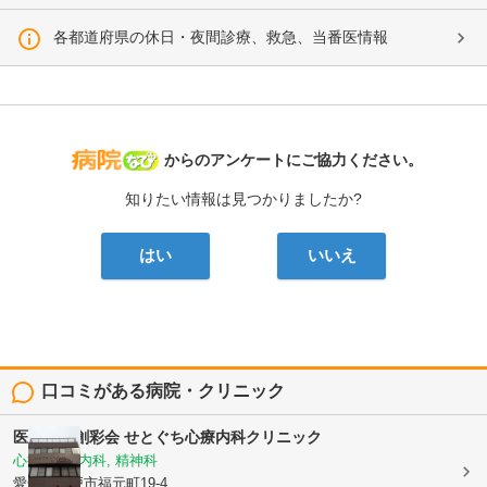
各都道府県の休日・夜間診療、救急、当番医情報
病院なび
からのアンケートにご協力ください。
知りたい情報は見つかりましたか?
はい
いいえ
口コミがある病院・クリニック
医療法人創彩会
せとぐち心療内科クリニック
心療内科, 内科, 精神科
愛知県瀬戸市福元町19-4