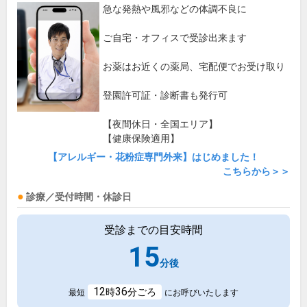
急な発熱や風邪などの体調不良に
ご自宅・オフィスで受診出来ます
お薬はお近くの薬局、宅配便でお受け取り
登園許可証・診断書も発行可
【夜間休日・全国エリア】
【健康保険適用】
【アレルギー・花粉症専門外来】はじめました！
こちらから＞＞
診療／受付時間・休診日
受診までの目安時間
15
分後
12
36
時
分ごろ
最短
にお呼びいたします