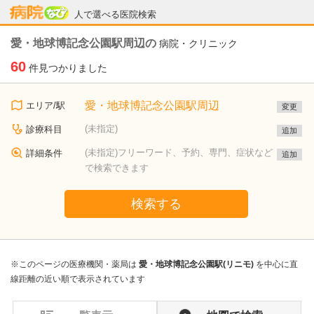
病院なび
人で選べる医院検索
愛・地球博記念公園駅周辺の
病院・クリニック
60
件見つかりました
愛・地球博記念公園駅周辺
エリア/駅
変更
(未指定)
診療科目
追加
(未指定)フリーワード、予約、専門、症状など
詳細条件
追加
で検索できます
検索する
※このページの医療機関・薬局は
愛・地球博記念公園駅(リニモ)
を中心に直
線距離の近い順で表示されています