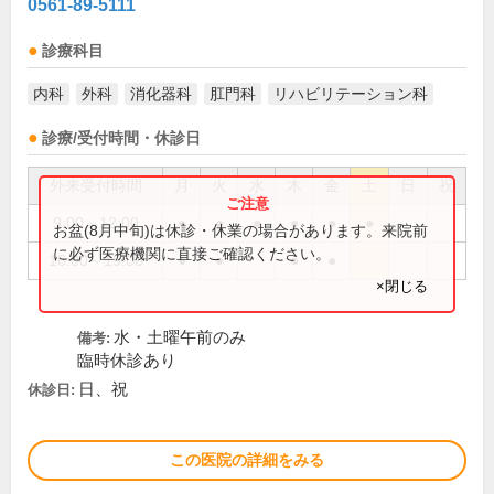
0561-89-5111
診療科目
内科
外科
消化器科
肛門科
リハビリテーション科
診療/受付時間・休診日
外来受付時間
月
火
水
木
金
土
日
祝
9:00～12:00
●
●
●
●
●
●
お盆(8月中旬)は休診・休業の場合があります。来院前
に必ず医療機関に直接ご確認ください。
16:00～19:00
●
●
●
●
×閉じる
水・土曜午前のみ
備考:
臨時休診あり
日、祝
休診日:
この医院の詳細をみる