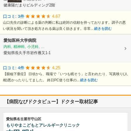
健康陽だまりビルディング2階
4.67
口コミ: 3件
山口先生の診断による薬の判断に私は絶対の信頼を持っております。調子の悪
い状況を聞いて頂き処方される薬は良く効きます。非常...
続きを読む
愛知医科大学病院
内科, 精神科, 小児科, ...
愛知県長久手市岩作雁又1-1
4.25
口コミ: 4件
【眼瞼下垂症】 日頃から、職場で「いつも眠そう」と言われたり、写真映り(人
相)悪かったりしてました。 終日PC使う仕事の...
続きを読む
【病院なびドクタビュー】ドクター取材記事
愛知県名古屋市守山区
もりやまこどもとアレルギークリニック