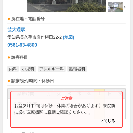
所在地・電話番号
芸大通駅
愛知県長久手市岩作権田22-2
[地図]
0561-63-4800
診療科目
内科
小児科
アレルギー科
循環器科
診療/受付時間・休診日
診療時間
月
火
水
木
金
土
日
祝
9:00～12:00
●
●
●
●
●
●
お盆(8月中旬)は休診・休業の場合があります。来院前
に必ず医療機関に直接ご確認ください。
16:30～19:00
●
●
●
●
×閉じる