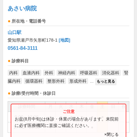
あさい病院
所在地・電話番号
山口駅
愛知県瀬戸市矢形町178-1
[地図]
0561-84-3111
診療科目
内科
血液内科
外科
神経内科
呼吸器科
消化器科
腎
臓内科
循環器科
整形外科
形成外科
...
もっと見る
診療/受付時間・休診日
診療時間
月
火
水
木
金
土
日
祝
9:00～12:00
●
●
●
●
●
●
お盆(8月中旬)は休診・休業の場合があります。来院前
に必ず医療機関に直接ご確認ください。
17:30～19:30
●
●
●
×閉じる