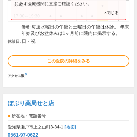
に必ず医療機関に直接ご確認ください。
12:00～13:00
●
×閉じる
17:00～19:30
●
●
●
●
毎週水曜日の午後と土曜日の午後は休診。 年末
備考:
年始及びお盆休みは1ヶ月前に院内に掲示する。
日・祝
休診日:
この医院の詳細をみる
※
アクセス数
ぽぷり薬局せと店
所在地・電話番号
愛知県瀬戸市上之山町3-34-1
[地図]
0561-97-0622