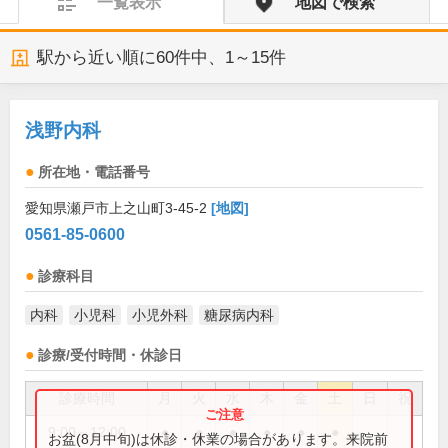
一覧表示
地図で検索
駅から近い順に
60
件中、
1～15件
浅野内科
所在地・電話番号
愛知県瀬戸市上之山町3-45-2
[地図]
0561-85-0600
診療科目
内科
小児科
小児外科
糖尿病内科
診療/受付時間・休診日
診療時間
月
火
水
木
金
土
日
祝
9:00～12:00
●
●
●
●
●
●
お盆(8月中旬)は休診・休業の場合があります。来院前