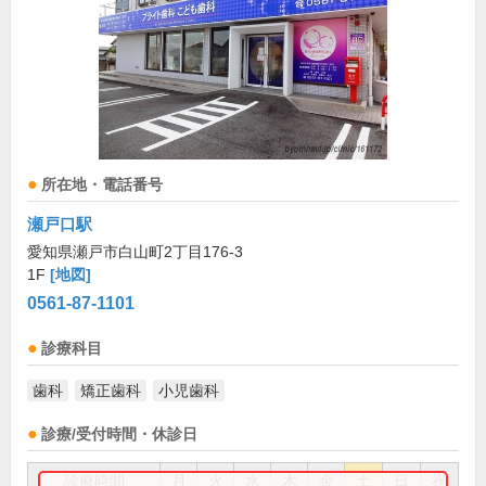
所在地・電話番号
瀬戸口駅
愛知県瀬戸市白山町2丁目176-3
1F
[地図]
0561-87-1101
診療科目
歯科
矯正歯科
小児歯科
診療/受付時間・休診日
診療時間
月
火
水
木
金
土
日
祝