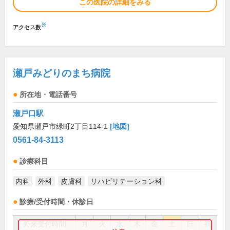
この医院の詳細をみる
※
アクセス数
瀬戸みどりのまち病院
所在地・電話番号
瀬戸口駅
愛知県瀬戸市緑町2丁目114-1
[地図]
0561-84-3113
診療科目
内科
外科
皮膚科
リハビリテーション科
診療/受付時間・休診日
外来受付時間
月
火
水
木
金
土
日
祝