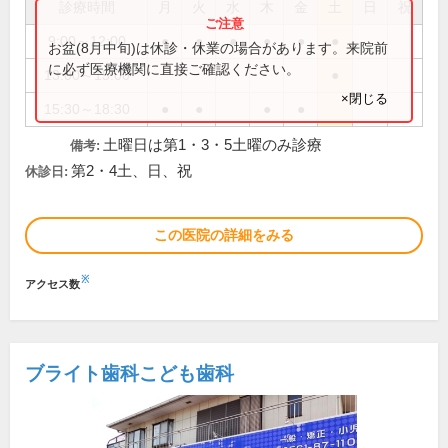
診療時間
月
火
水
木
金
土
日
祝
9:00～12:00
●
●
●
●
●
●
お盆(8月中旬)は休診・休業の場合があります。来院前
に必ず医療機関に直接ご確認ください。
13:00～15:00
●
×閉じる
15:30～18:30
●
●
●
●
土曜日は第1・3・5土曜のみ診療
備考:
第2・4土、日、祝
休診日:
この医院の詳細をみる
※
アクセス数
ブライト歯科こども歯科