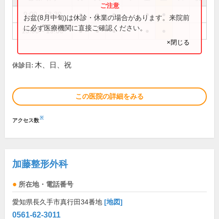
9:00～13:30
●
●
●
●
●
お盆(8月中旬)は休診・休業の場合があります。来院前
に必ず医療機関に直接ご確認ください。
15:00～19:00
●
●
●
●
●
×閉じる
木、日、祝
休診日:
この医院の詳細をみる
※
アクセス数
加藤整形外科
所在地・電話番号
愛知県長久手市真行田34番地
[地図]
0561-62-3011