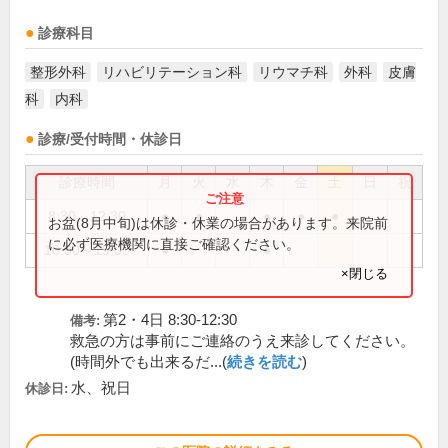
診療科目
整形外科
リハビリテーション科
リウマチ科
外科
皮膚
科
内科
診療/受付時間・休診日
診療時間
月
火
水
木
金
土
日
祝
8:30～12:30
●
●
●
●
●
お盆(8月中旬)は休診・休業の場合があります。来院前
に必ず医療機関に直接ご確認ください。
16:00～19:00
●
●
×閉じる
第2・4日 8:30-12:30
備考:
救急の方は事前にご連絡のうえ来診してください。
(時間外でも出来るだ...(
続きを読む
)
水、祝日
休診日: