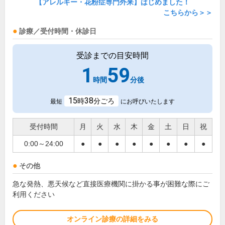
【アレルギー・花粉症専門外来】はじめました！
こちらから＞＞
診療／受付時間・休診日
受診までの目安時間
1
59
時間
分後
15
38
時
分ごろ
最短
にお呼びいたします
受付時間
月
火
水
木
金
土
日
祝
0:00～24:00
●
●
●
●
●
●
●
●
その他
急な発熱、悪天候など直接医療機関に掛かる事が困難な際にご
利用ください
オンライン診療の詳細をみる