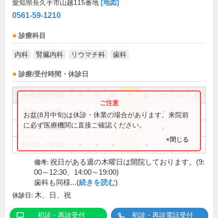
愛知県長久手市山越115番地
[地図]
0561-59-1210
診療科目
内科
腎臓内科
リウマチ科
歯科
診療/受付時間・休診日
外来受付時間
月
火
水
木
金
土
日
祝
9:00～12:30
●
●
●
●
●
お盆(8月中旬)は休診・休業の場合があります。来院前
に必ず医療機関に直接ご確認ください。
14:00～18:00
●
×閉じる
14:00～19:00
●
●
●
●
祝日がある週の木曜日は開院しております。(9:
備考:
00～12:30、14:00～19:00)
歯科も同様...(
続きを読む
)
木、日、祝
休診日:
初診・再診受付
初診・再診電話受付