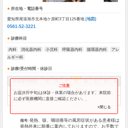
所在地・電話番号
愛知県尾張旭市北本地ケ原町3丁目125番地
[地図]
0561-52-3221
診療科目
内科
消化器内科
小児科
呼吸器内科
循環器内科
アレ
ルギー科
診療/受付時間・休診日
外来受付時間
月
火
水
木
金
土
日
祝
9:00～12:10
●
●
●
●
●
●
お盆(8月中旬)は休診・休業の場合があります。来院前
に必ず医療機関に直接ご確認ください。
16:30～19:00
●
●
●
●
×閉じる
発熱、咳、咽頭痛等の風邪症状がある患者様は
備考:
発熱外来に順番に案内しておりますので、お手数で