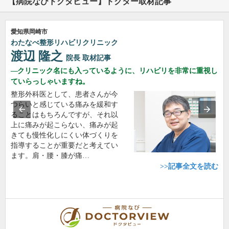
【病院なびドクタビュー】ドクター取材記事
愛知県岡崎市
わたなべ整形リハビリクリニック
渡辺 隆之
院長
取材記事
クリニック名にも入っているように、リハビリを非常に重視し
ていらっしゃいますね。
整形外科医として、患者さんが今
つらいと感じている痛みを緩和す
ることはもちろんですが、それ以
上に痛みが起こらない、痛みが起
きても慢性化しにくい体づくりを
指導することが重要だと考えてい
ます。肩・腰・膝が痛…
>>記事全文を読む