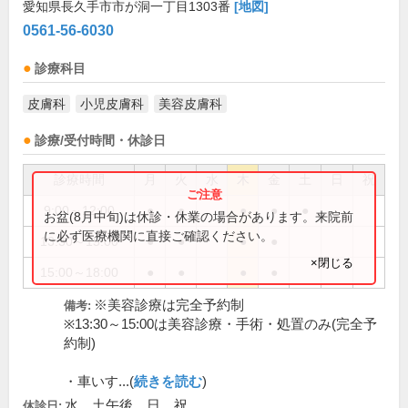
愛知県長久手市市が洞一丁目1303番
[地図]
0561-56-6030
診療科目
皮膚科
小児皮膚科
美容皮膚科
診療/受付時間・休診日
診療時間
月
火
水
木
金
土
日
祝
9:00～12:00
●
●
●
●
●
お盆(8月中旬)は休診・休業の場合があります。来院前
に必ず医療機関に直接ご確認ください。
13:30～15:00
●
●
●
●
×閉じる
15:00～18:00
●
●
●
●
※美容診療は完全予約制
備考:
※13:30～15:00は美容診療・手術・処置のみ(完全予
約制)
・車いす...(
続きを読む
)
水、土午後、日、祝
休診日: