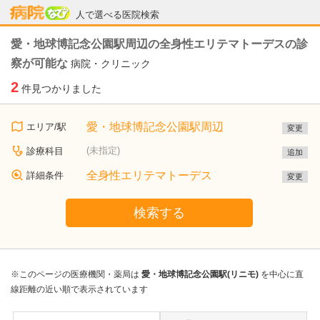
病院なび
人で選べる医院検索
愛・地球博記念公園駅周辺の全身性エリテマトーデスの診
察が可能な
病院・クリニック
2
件見つかりました
愛・地球博記念公園駅周辺
エリア/駅
変更
(未指定)
診療科目
追加
全身性エリテマトーデス
詳細条件
変更
検索する
※このページの医療機関・薬局は
愛・地球博記念公園駅(リニモ)
を中心に直
線距離の近い順で表示されています