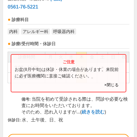
0561-76-5221
診療科目
内科
アレルギー科
呼吸器内科
診療/受付時間・休診日
診療時間
月
火
水
木
金
土
日
祝
9:00～12:00
●
●
●
●
●
お盆(8月中旬)は休診・休業の場合があります。来院前
に必ず医療機関に直接ご確認ください。
15:00～18:00
●
●
●
●
×閉じる
当院を初めて受診される際は、問診や必要な検
備考:
査にお時間をいただいております。
そのため、恐れ入りますが...(
続きを読む
)
水、土午後、日、祝
休診日: