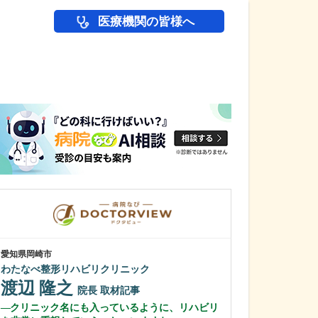
医療機関の皆様へ
医師(ドクター)の
愛知県岡崎市
愛知県岡崎市
わたなべ整形リハビリクリニック
田那村産婦人科
渡辺 隆之
田那村 淳
院長
取材記事
クリニック名にも入っているように、リハビリ
日々の診療にお