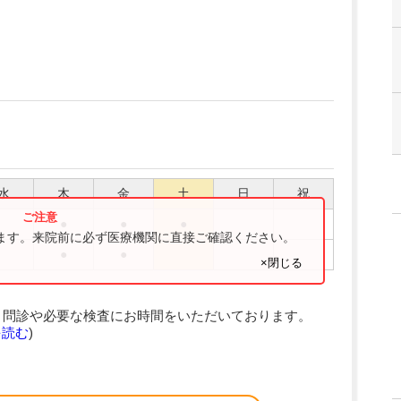
水
木
金
土
日
祝
●
●
●
ります。来院前に必ず医療機関に直接ご確認ください。
●
●
×閉じる
、問診や必要な検査にお時間をいただいております。
を読む
)