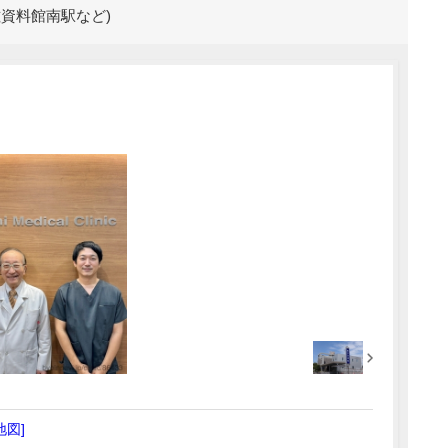
磁資料館南駅など)
地図]