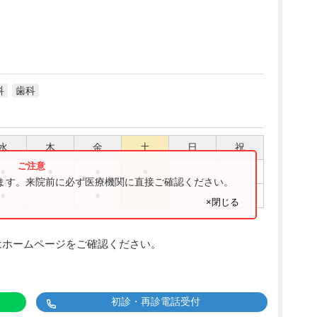
科
歯科
水
木
金
土
日
祝
●
●
●
●
ります。来院前に必ず医療機関に直接ご確認ください。
●
●
×閉じる
はホームページをご確認ください。
初診・再診電話受付