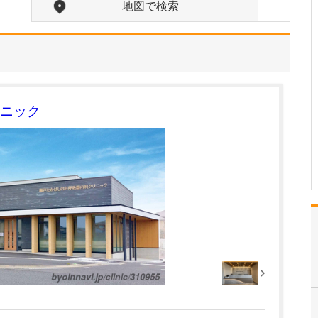
か?
地図で検索
プライマリケア(総合診
療)を担う地域のホームド
クターとして、「なんで
も相談に乗ってくれるク
リニック」であり続けた
いと考えており、そのた
めに、患者さんの話をよ
ニック
く聴くことを心がけてい
ます。その上で、お一
人…
>>記事全文を読む