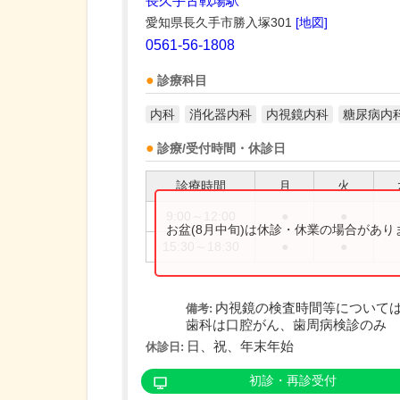
長久手古戦場駅
愛知県長久手市勝入塚301
[地図]
0561-56-1808
診療科目
内科
消化器内科
内視鏡内科
糖尿病内
診療/受付時間・休診日
診療時間
月
火
9:00～12:00
●
●
お盆(8月中旬)は休診・休業の場合があ
15:30～18:30
●
●
内視鏡の検査時間等について
備考:
歯科は口腔がん、歯周病検診のみ
日、祝、年末年始
休診日:
初診・再診受付