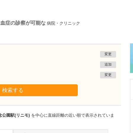
脂血症の診察が可能な
病院・クリニック
変更
追加
変更
検索する
群馬県前橋市
前橋フォレスト内科外科クリニック
念公園駅(リニモ)
を中心に直線距離の近い順で表示されていま
石﨑 嘉宏
院長
取材記事
日々の診療でどのようなことを心がけています