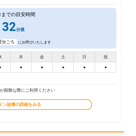
診までの目安時間
32
分後
2
分ごろ
にお呼びいたします
水
木
金
土
日
祝
●
●
●
●
●
●
が困難な際にご利用ください
イン診療の詳細をみる