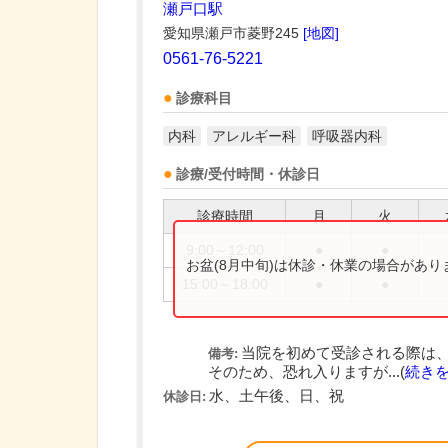
瀬戸口駅
愛知県瀬戸市菱野245
[地図]
0561-76-5221
診療科目
内科
アレルギー科
呼吸器内科
診療/受付時間・休診日
診療時間
月
火
9:00～12:00
●
●
お盆(8月中旬)は休診・休業の場合があ
15:00～18:00
●
●
当院を初めて受診される際は
備考:
そのため、恐れ入りますが...(
続き
水、土午後、日、祝
休診日: