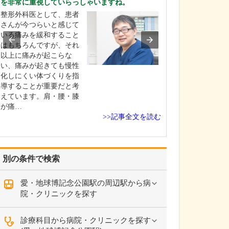
を非常に重視していらっしゃいますね。
てください。
整形外科医として、患者
産科としては、
さんが今つらいと感じて
きた赤ちゃんが
いる痛みを緩和すること
初の数日間を過
はもちろんですが、それ
として「お母さ
以上に痛みが起こらな
にごく普通にリ
い、痛みが起きても慢性
して過ごせる」
化しにくい体づくりを指
標にしています
導することが重要だと考
んに対しては私
えています。肩・腰・膝
フも、家族と接
が痛…
の…
>>記事全文を読む
別の条件で検索
愛・地球博記念公園駅の周辺駅から病
院・クリニックを探す
診療科目から病院・クリニックを探す