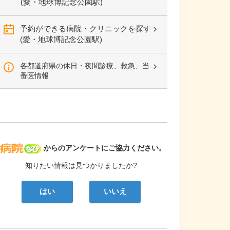
(愛・地球博記念公園駅)
予約ができる病院・クリニックを探す
(愛・地球博記念公園駅)
各都道府県の休日・夜間診療、救急、当
番医情報
病院なび
からのアンケートにご協力ください。
知りたい情報は見つかりましたか?
はい
いいえ