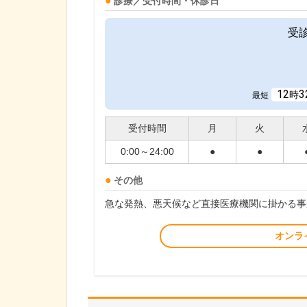
診療／受付時間・休診日
受
12
3
時
最短
受付時間
月
火
0:00～24:00
●
●
その他
急な発熱、悪天候など直接医療機関に掛かる事
オンラ