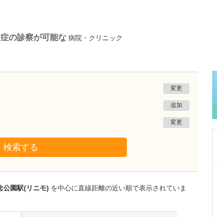
力症の診察が可能な
病院・クリニック
変更
追加
変更
検索する
兵庫県神戸市中央区
トアロードクリニック
念公園駅(リニモ)
を中心に直線距離の近い順で表示されていま
陳 徳雄
院長
取材記事
日々の診療で先生が心がけていることを教えて