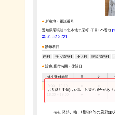
所在地・電話番号
愛知県尾張旭市北本地ケ原町3丁目125番地
[
0561-52-3221
診療科目
内科
消化器内科
小児科
呼吸器内科
診療/受付時間・休診日
外来受付時間
月
火
9:00～12:10
●
●
お盆(8月中旬)は休診・休業の場合があ
16:30～19:00
●
●
発熱、咳、咽頭痛等の風邪症
備考: