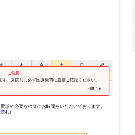
水
木
金
土
日
祝
●
●
●
ります。来院前に必ず医療機関に直接ご確認ください。
●
●
×閉じる
、問診や必要な検査にお時間をいただいております。
を読む
)