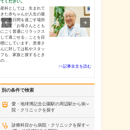
てください。
を非常に重視し
産科としては、生まれて
整形外科医とし
きた赤ちゃんが人生の最
さんが今つらい
初の数日間を過ごす場所
いる痛みを緩和
として「お母さんととも
はもちろんです
にごく普通にリラックス
以上に痛みが起
して過ごせる」ことを目
い、痛みが起き
標にしています。患者さ
化しにくい体づ
んに対しては私やスタッ
導することが重
フも、家族と接するとき
えています。肩
の…
が痛…
>>記事全文を読む
別の条件で検索
愛・地球博記念公園駅の周辺駅から病
院・クリニックを探す
診療科目から病院・クリニックを探す