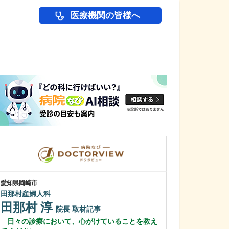
医療機関の皆様へ
医師(ドクター)の
愛知県岡崎市
愛知県岡崎市
田那村産婦人科
わたなべ整形リ
田那村 淳
渡辺 隆之
院長
取材記事
日々の診療において、心がけていることを教え
クリニック名に