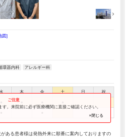
地図]
循環器内科
アレルギー科
水
木
金
土
日
祝
●
●
●
●
ります。来院前に必ず医療機関に直接ご確認ください。
●
●
×閉じる
状がある患者様は発熱外来に順番に案内しておりますの