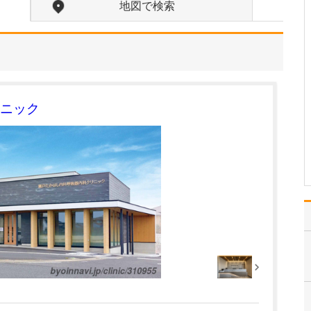
ください。
地図で検索
「アレルギー疾患で悩む
患者さんは全員治す。ど
こに行っても治らない症
状も必ず止める。僕しか
止められない」。それく
らいの気持ちで診療に臨
んでいます。「絶対に治
ニック
したい」と真剣に治療に
取り組まれる患者さんに
対…
>>記事全文を読む