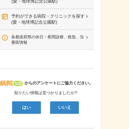
(愛・地球博記念公園駅)
予約ができる病院・クリニックを探す
(愛・地球博記念公園駅)
各都道府県の休日・夜間診療、救急、当
番医情報
病院なび
からのアンケートにご協力ください。
知りたい情報は見つかりましたか?
はい
いいえ