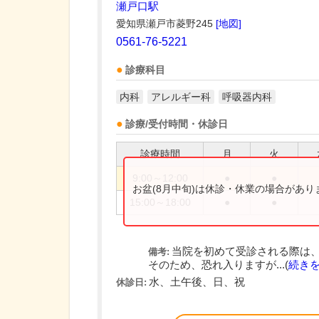
瀬戸口駅
愛知県瀬戸市菱野245
[地図]
0561-76-5221
診療科目
内科
アレルギー科
呼吸器内科
診療/受付時間・休診日
診療時間
月
火
9:00～12:00
●
●
お盆(8月中旬)は休診・休業の場合があ
15:00～18:00
●
●
当院を初めて受診される際は
備考:
そのため、恐れ入りますが...(
続き
水、土午後、日、祝
休診日: