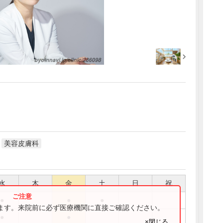
美容皮膚科
水
木
金
土
日
祝
●
●
●
ります。来院前に必ず医療機関に直接ご確認ください。
●
●
×閉じる