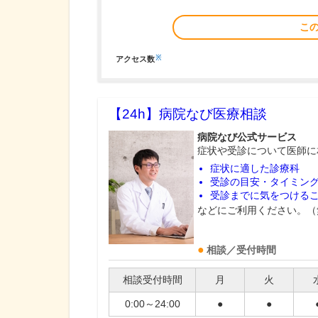
こ
※
アクセス数
【24h】
病院なび医療相談
病院なび公式サービス
症状や受診について医師に
症状に適した診療科
受診の目安・タイミン
受診までに気をつける
などにご利用ください。（
相談／受付時間
相談受付時間
月
火
0:00～24:00
●
●