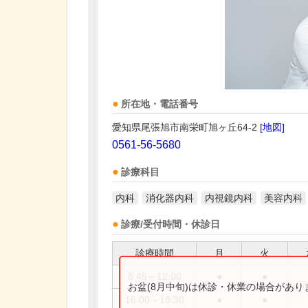
所在地・電話番号
愛知県尾張旭市南栄町旭ヶ丘64-2
[地図]
0561-56-5680
診療科目
内科
消化器内科
内視鏡内科
美容内科
診療/受付時間・休診日
診療時間
月
火
8:45～12:00
●
●
お盆(8月中旬)は休診・休業の場合があ
16:00～18:30
●
●