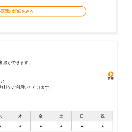
の医院の詳細をみる
相談ができます。
グ
こと
無料でご利用いただけます）
水
木
金
土
日
祝
●
●
●
●
●
●