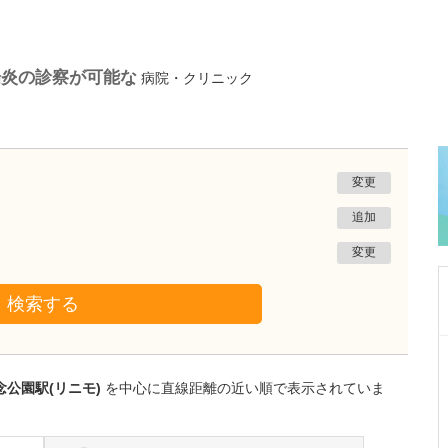
腸炎の診察が可能な
病院・クリニック
変更
追加
変更
検索する
群馬県邑楽郡大泉町
三浦医院
念公園駅(リニモ)
を中心に直線距離の近い順で表示されていま
松本 恵理子
院長
取材記事
日々の診療で心がけていることを教えていただ