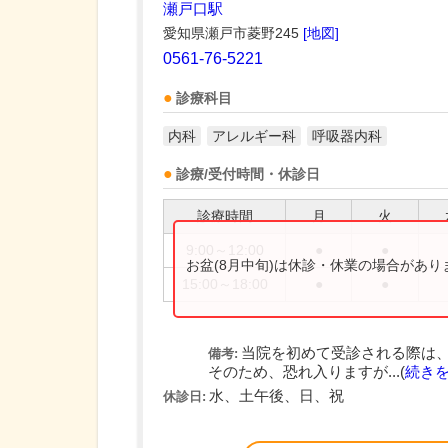
瀬戸口駅
愛知県瀬戸市菱野245
[地図]
0561-76-5221
診療科目
内科
アレルギー科
呼吸器内科
診療/受付時間・休診日
診療時間
月
火
9:00～12:00
●
●
お盆(8月中旬)は休診・休業の場合があ
15:00～18:00
●
●
当院を初めて受診される際は
備考:
そのため、恐れ入りますが...(
続き
水、土午後、日、祝
休診日: