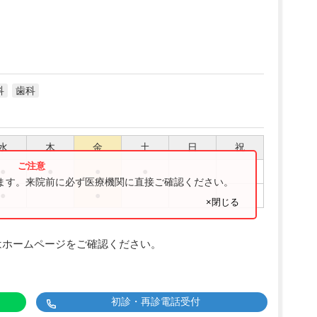
科
歯科
水
木
金
土
日
祝
●
●
●
●
ります。来院前に必ず医療機関に直接ご確認ください。
●
●
×閉じる
はホームページをご確認ください。
初診・再診電話受付