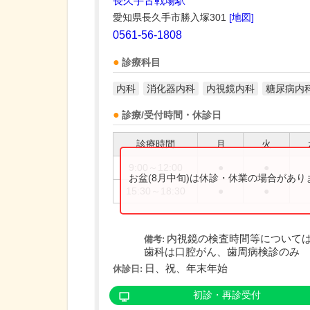
長久手古戦場駅
愛知県長久手市勝入塚301
[地図]
0561-56-1808
診療科目
内科
消化器内科
内視鏡内科
糖尿病内
診療/受付時間・休診日
診療時間
月
火
9:00～12:00
●
●
お盆(8月中旬)は休診・休業の場合があ
15:30～18:30
●
●
内視鏡の検査時間等について
備考:
歯科は口腔がん、歯周病検診のみ
日、祝、年末年始
休診日:
初診・再診受付