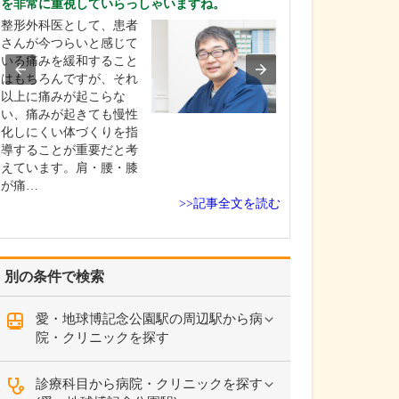
を非常に重視していらっしゃいますね。
てください。
整形外科医として、患者
産科としては、
さんが今つらいと感じて
きた赤ちゃんが
いる痛みを緩和すること
初の数日間を過
はもちろんですが、それ
として「お母さ
以上に痛みが起こらな
にごく普通にリ
い、痛みが起きても慢性
して過ごせる」
化しにくい体づくりを指
標にしています
導することが重要だと考
んに対しては私
えています。肩・腰・膝
フも、家族と接
が痛…
の…
>>記事全文を読む
別の条件で検索
愛・地球博記念公園駅の周辺駅から病
院・クリニックを探す
診療科目から病院・クリニックを探す