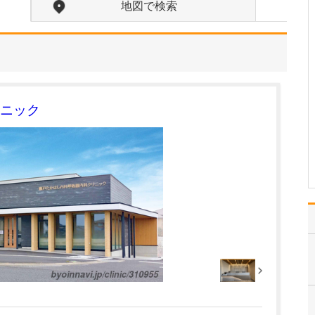
けますか?
地図で検索
患者さんにていねいに説
明することです。医療に
関する説明は難しくなり
がちで、自分では説明し
たつもりでも患者さんに
はあまり理解いただけて
いなかった、という経験
ニック
も多々あります。ですの
で、内容をかみくだいて
ご…
>>記事全文を読む