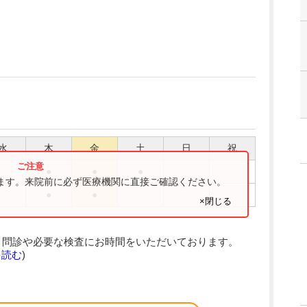
水
木
金
土
日
祝
●
●
●
ります。来院前に必ず医療機関に直接ご確認ください。
●
●
×閉じる
、問診や必要な検査にお時間をいただいております。
を読む
)