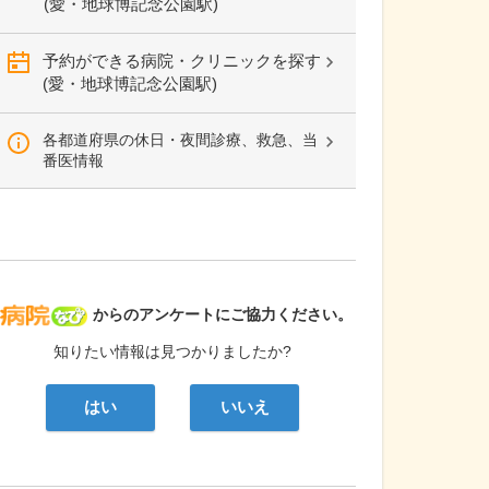
(愛・地球博記念公園駅)
予約ができる病院・クリニックを探す
(愛・地球博記念公園駅)
各都道府県の休日・夜間診療、救急、当
番医情報
病院なび
からのアンケートにご協力ください。
知りたい情報は見つかりましたか?
はい
いいえ