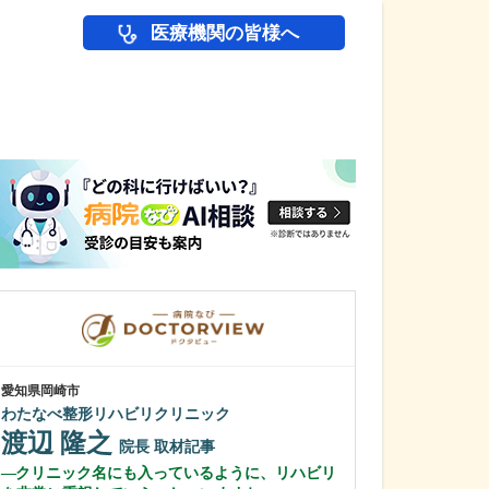
医療機関の皆様へ
医師(ドクター)の
愛知県岡崎市
愛知県岡崎市
わたなべ整形リハビリクリニック
田那村産婦人科
渡辺 隆之
田那村 淳
院長
取材記事
クリニック名にも入っているように、リハビリ
日々の診療にお