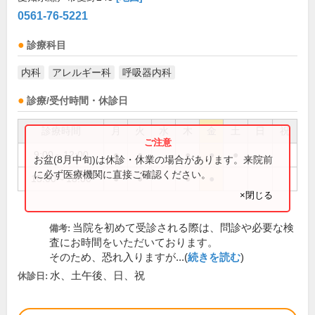
0561-76-5221
診療科目
内科
アレルギー科
呼吸器内科
診療/受付時間・休診日
診療時間
月
火
水
木
金
土
日
祝
9:00～12:00
●
●
●
●
●
お盆(8月中旬)は休診・休業の場合があります。来院前
に必ず医療機関に直接ご確認ください。
15:00～18:00
●
●
●
●
×閉じる
当院を初めて受診される際は、問診や必要な検
備考:
査にお時間をいただいております。
そのため、恐れ入りますが...(
続きを読む
)
水、土午後、日、祝
休診日: