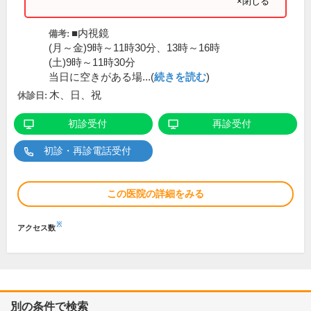
×閉じる
■内視鏡
備考:
(月～金)9時～11時30分、13時～16時
(土)9時～11時30分
当日に空きがある場...(
続きを読む
)
木、日、祝
休診日:
初診受付
再診受付
初診・再診電話受付
この医院の詳細をみる
※
アクセス数
別の条件で検索