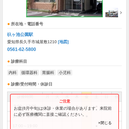
所在地・電話番号
杁ヶ池公園駅
愛知県長久手市城屋敷1210
[地図]
0561-62-5800
診療科目
内科
循環器科
胃腸科
小児科
診療/受付時間・休診日
診療時間
月
火
水
木
金
土
日
祝
9:00～12:00
●
●
●
●
●
●
お盆(8月中旬)は休診・休業の場合があります。来院前
に必ず医療機関に直接ご確認ください。
16:30～19:30
●
●
●
●
×閉じる
17:00～19:00
●