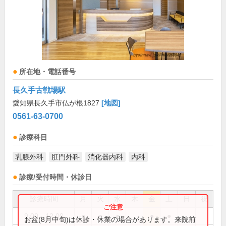
所在地・電話番号
長久手古戦場駅
愛知県長久手市仏が根1827
[地図]
0561-63-0700
診療科目
乳腺外科
肛門外科
消化器内科
内科
診療/受付時間・休診日
診療時間
月
火
水
木
金
土
日
祝
9:00～12:00
●
●
●
●
●
お盆(8月中旬)は休診・休業の場合があります。来院前