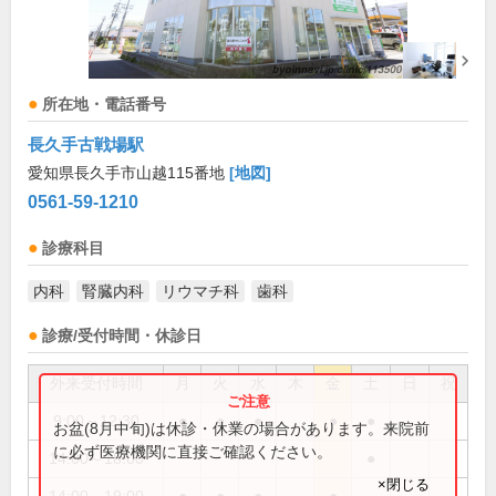
所在地・電話番号
長久手古戦場駅
愛知県長久手市山越115番地
[地図]
0561-59-1210
診療科目
内科
腎臓内科
リウマチ科
歯科
診療/受付時間・休診日
外来受付時間
月
火
水
木
金
土
日
祝
9:00～12:30
●
●
●
●
●
お盆(8月中旬)は休診・休業の場合があります。来院前
に必ず医療機関に直接ご確認ください。
14:00～18:00
●
×閉じる