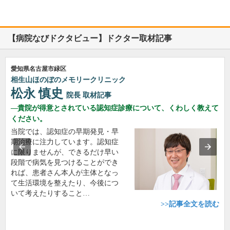
【病院なびドクタビュー】ドクター取材記事
愛知県名古屋市緑区
相生山ほのぼのメモリークリニック
松永 慎史
院長
取材記事
貴院が得意とされている認知症診療について、くわしく教えて
ください。
当院では、認知症の早期発見・早
期治療に注力しています。認知症
に限りませんが、できるだけ早い
段階で病気を見つけることができ
れば、患者さん本人が主体となっ
て生活環境を整えたり、今後につ
いて考えたりすること…
>>記事全文を読む