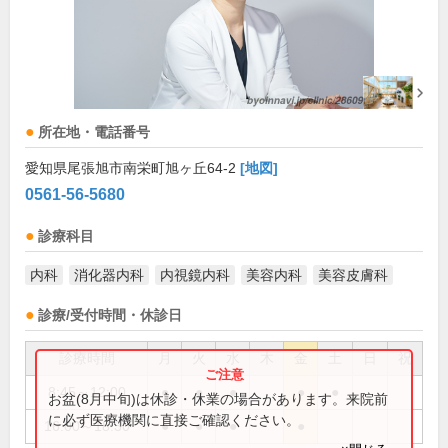
所在地・電話番号
愛知県尾張旭市南栄町旭ヶ丘64-2
[地図]
0561-56-5680
診療科目
内科
消化器内科
内視鏡内科
美容内科
美容皮膚科
診療/受付時間・休診日
診療時間
月
火
水
木
金
土
日
祝
8:45～12:00
●
●
●
●
●
お盆(8月中旬)は休診・休業の場合があります。来院前
に必ず医療機関に直接ご確認ください。
16:00～18:30
●
●
●
●