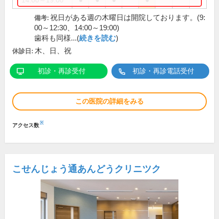
14:00～19:00
●
●
●
●
祝日がある週の木曜日は開院しております。(9:
備考:
00～12:30、14:00～19:00)
歯科も同様...(
続きを読む
)
木、日、祝
休診日:
初診・再診受付
初診・再診電話受付
この医院の詳細をみる
※
アクセス数
こせんじょう通あんどうクリニツク