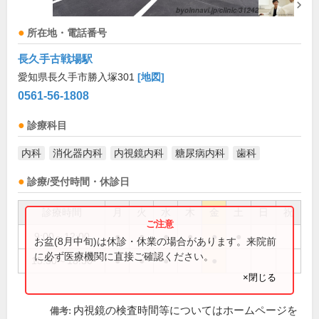
所在地・電話番号
長久手古戦場駅
愛知県長久手市勝入塚301
[地図]
0561-56-1808
診療科目
内科
消化器内科
内視鏡内科
糖尿病内科
歯科
診療/受付時間・休診日
診療時間
月
火
水
木
金
土
日
祝
9:00～12:00
●
●
●
●
●
●
お盆(8月中旬)は休診・休業の場合があります。来院前
に必ず医療機関に直接ご確認ください。
15:30～18:30
●
●
●
●
×閉じる
内視鏡の検査時間等についてはホームページを
備考: