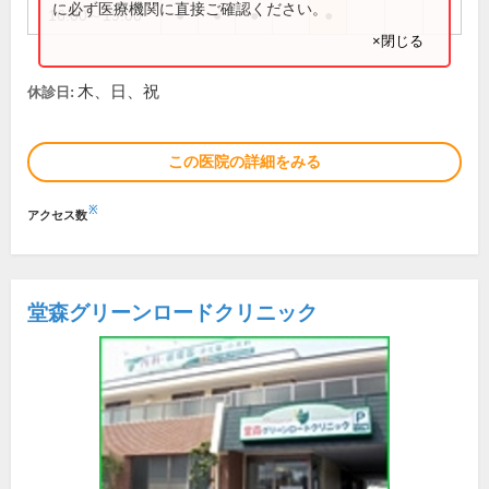
に必ず医療機関に直接ご確認ください。
16:00～19:00
●
●
●
●
×閉じる
木、日、祝
休診日:
この医院の詳細をみる
※
アクセス数
堂森グリーンロードクリニック