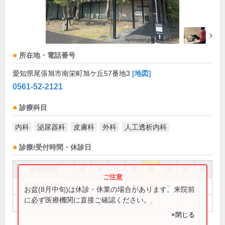
所在地・電話番号
愛知県尾張旭市南栄町旭ケ丘57番地3
[地図]
0561-52-2121
診療科目
内科
泌尿器科
皮膚科
外科
人工透析内科
診療/受付時間・休診日
診療時間
月
火
水
木
金
土
日
祝
9:00～12:00
●
●
●
●
●
お盆(8月中旬)は休診・休業の場合があります。来院前
に必ず医療機関に直接ご確認ください。
15:00～17:00
●
●
●
●
×閉じる