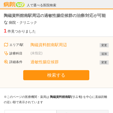
病院なび
人で選べる医院検索
陶磁資料館南駅周辺の過敏性腸症候群の治療/対応が可能
な
病院・クリニック
1
件見つかりました
陶磁資料館南駅周辺
エリア/駅
変更
(未指定)
診療科目
追加
過敏性腸症候群
詳細条件
変更
検索する
※このページの医療機関・薬局は
陶磁資料館南駅(リニモ)
を中心に直線距離
の近い順で表示されています