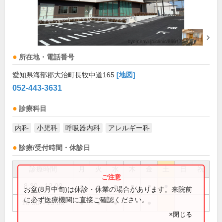
所在地・電話番号
愛知県海部郡大治町長牧中道165
[地図]
052-443-3631
診療科目
内科
小児科
呼吸器内科
アレルギー科
診療/受付時間・休診日
診療時間
月
火
水
木
金
土
日
祝
8:30～12:00
●
●
●
●
●
●
お盆(8月中旬)は休診・休業の場合があります。来院前
に必ず医療機関に直接ご確認ください。
16:30～19:00
●
●
●
●
×閉じる