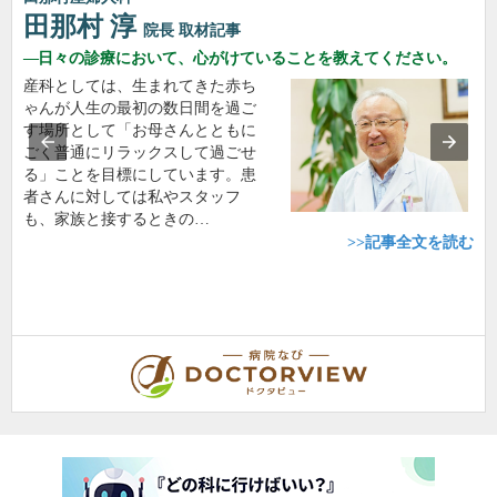
田那村 淳
院長
取材記事
日々の診療において、心がけていることを教えてください。
産科としては、生まれてきた赤ち
ゃんが人生の最初の数日間を過ご
す場所として「お母さんとともに
ごく普通にリラックスして過ごせ
る」ことを目標にしています。患
者さんに対しては私やスタッフ
も、家族と接するときの…
>>記事全文を読む