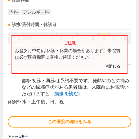
診療科目
内科
アレルギー科
診療/受付時間・休診日
診療時間
月
火
水
木
金
土
日
祝
9:00～12:00
●
●
●
●
●
●
お盆(8月中旬)は休診・休業の場合があります。来院前
に必ず医療機関に直接ご確認ください。
16:00～19:00
●
●
●
●
×閉じる
初診・再診は予約不要です。発熱やのどの痛み
備考:
などの風邪症状がある患者様は、来院前にお電話い
ただけますと...(
続きを読む
)
水・土午後、日、祝
休診日:
この医院の詳細をみる
※
アクセス数