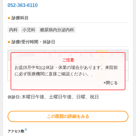
052-363-6110
診療科目
内科
小児科
糖尿病内分泌内科
診療/受付時間・休診日
診療時間
月
火
水
木
金
土
日
祝
9:00～12:00
●
●
●
●
●
●
お盆(8月中旬)は休診・休業の場合があります。来院前
に必ず医療機関に直接ご確認ください。
13:30～16:30
●
●
●
●
×閉じる
木曜日午後、土曜日午後、日曜、祝日
休診日:
この医院の詳細をみる
※
アクセス数