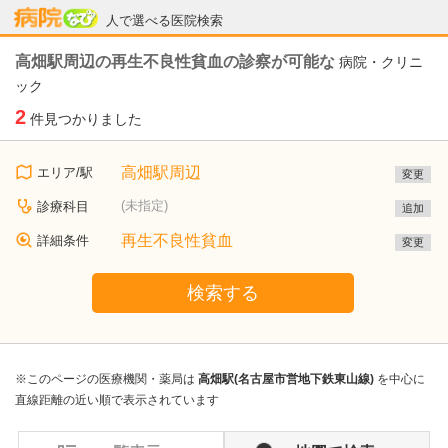
病院なび
人で選べる医院検索
高畑駅周辺の再生不良性貧血の診察が可能な
病院・クリニ
ック
2
件見つかりました
高畑駅周辺
エリア/駅
変更
(未指定)
診療科目
追加
再生不良性貧血
詳細条件
変更
検索する
※このページの医療機関・薬局は
高畑駅(名古屋市営地下鉄東山線)
を中心に
直線距離の近い順で表示されています