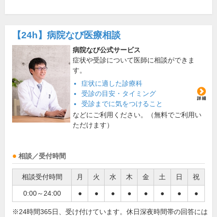
【24h】
病院なび医療相談
病院なび公式サービス
症状や受診について医師に相談ができま
す。
症状に適した診療科
受診の目安・タイミング
受診までに気をつけること
などにご利用ください。（無料でご利用い
ただけます）
相談／受付時間
相談受付時間
月
火
水
木
金
土
日
祝
0:00～24:00
●
●
●
●
●
●
●
●
※24時間365日、受け付けています。休日深夜時間帯の回答には