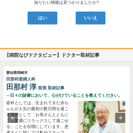
知りたい情報は見つかりましたか?
はい
いいえ
【病院なびドクタビュー】ドクター取材記事
愛知県岡崎市
田那村産婦人科
田那村 淳
院長
取材記事
日々の診療において、心がけていることを教えてください。
産科としては、生まれてきた赤ち
ゃんが人生の最初の数日間を過ご
す場所として「お母さんとともに
ごく普通にリラックスして過ごせ
る」ことを目標にしています。患
者さんに対しては私やスタッフ