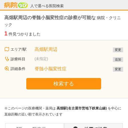
病院なび
人で選べる医院検索
高畑駅周辺の脊髄小脳変性症の診察が可能な
病院・クリニ
ック
1
件見つかりました
高畑駅周辺
エリア/駅
変更
(未指定)
診療科目
追加
脊髄小脳変性症
詳細条件
変更
検索する
※このページの医療機関・薬局は
高畑駅(名古屋市営地下鉄東山線)
を中心に
直線距離の近い順で表示されています