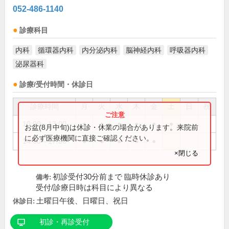
052-486-1140
診療科目
内科
循環器内科
内分泌内科
脳神経内科
呼吸器内科
泌尿器科
診療/受付時間・休診日
診療時間
月
火
水
木
金
土
日
祝
10:00～13:00
●
●
●
●
●
●
お盆(8月中旬)は休診・休業の場合があります。来院前
に必ず医療機関に直接ご確認ください。
14:30～17:30
●
●
●
●
●
×閉じる
初診受付30分前まで 臨時休診あり
備考:
受付/診療日時は科目により異なる
土曜日午後、日曜日、祝日
休診日:
初診・再診受付