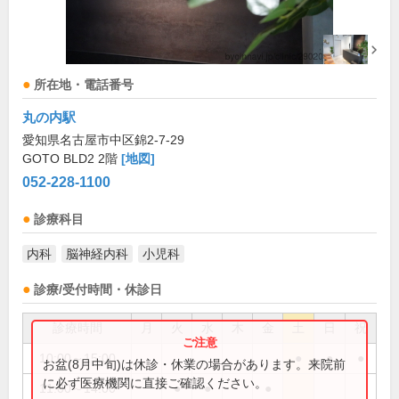
所在地・電話番号
丸の内駅
愛知県名古屋市中区錦2-7-29
GOTO BLD2 2階
[地図]
052-228-1100
診療科目
内科
脳神経内科
小児科
診療/受付時間・休診日
診療時間
月
火
水
木
金
土
日
祝
10:00～15:00
●
●
●
お盆(8月中旬)は休診・休業の場合があります。来院前
に必ず医療機関に直接ご確認ください。
11:00～14:00
●
●
●