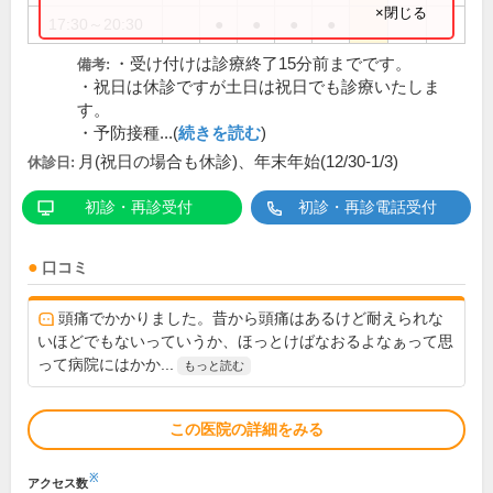
×閉じる
17:30～20:30
●
●
●
●
・受け付けは診療終了15分前までです。
備考:
・祝日は休診ですが土日は祝日でも診療いたしま
す。
・予防接種...(
続きを読む
)
月(祝日の場合も休診)、年末年始(12/30-1/3)
休診日:
初診・再診受付
初診・再診電話受付
口コミ
頭痛でかかりました。昔から頭痛はあるけど耐えられな
いほどでもないっていうか、ほっとけばなおるよなぁって思
って病院にはかか...
もっと読む
この医院の詳細をみる
※
アクセス数