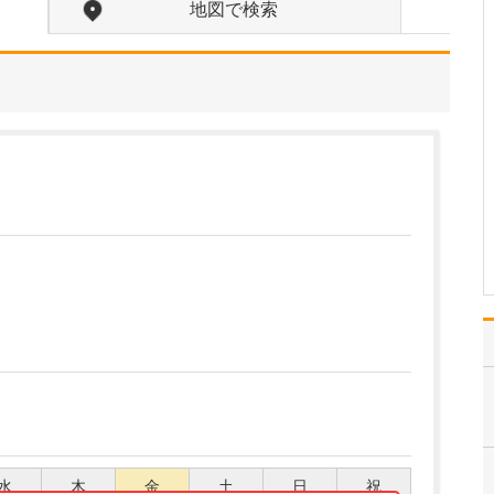
お持ちだそうですね。
地図で検索
消化器内科を専攻したの
は、食道、大腸、胃とい
う消化管と、付随する肝
臓、膵臓などまで幅広く
診療する科で、内視鏡検
査をはじめ血管造影検査
や腹部エコーなど、テク
ニックや深い知識が必要
な検査が多く、若いとき
か…
>>記事全文を読む
水
木
金
土
日
祝