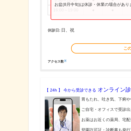
9:30～12:30
●
●
お盆(8月中旬)は休診・休業の場合があ
16:00～19:00
●
●
日、祝
休診日:
こ
※
アクセス数
オンライン診
【 24h 】 今から受診できる
胃もたれ、吐き気、下痢や
ご自宅・オフィスで受診出
お薬はお近くの薬局、宅配
登園許可証・診断書も発行