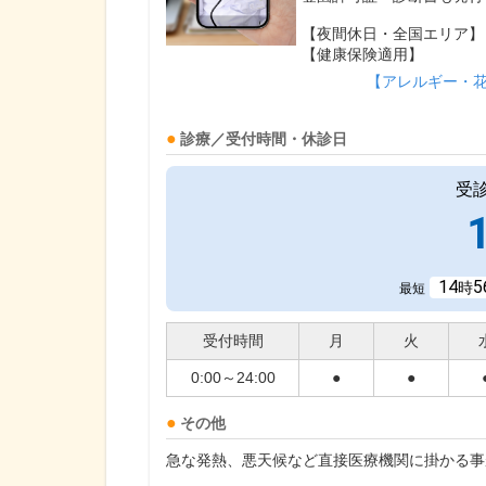
【夜間休日・全国エリア】
【健康保険適用】
【アレルギー・
診療／受付時間・休診日
受
14
5
時
最短
受付時間
月
火
0:00～24:00
●
●
その他
急な発熱、悪天候など直接医療機関に掛かる事