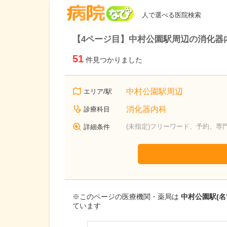
病院なび
人で選べる医院検索
【4ページ目】中村公園駅周辺の消化器
51
件見つかりました
中村公園駅周辺
エリア/駅
消化器内科
診療科目
(未指定)フリーワード、予約、専
詳細条件
※このページの医療機関・薬局は
中村公園駅(
ています