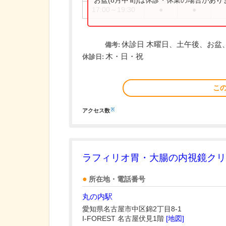
お盆(8月中旬)は休診・休業の場合があ
17:00～19:30
●
●
休診日 木曜日、土午後、お盆
備考:
木・日・祝
休診日:
こ
※
アクセス数
ラフィリオ胃・大腸の内視鏡クリ
所在地・電話番号
丸の内駅
愛知県名古屋市中区錦2丁目8-1
I-FOREST 名古屋伏見1階
[地図]