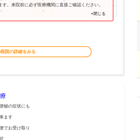
●
●
●
●
ります。来院前に必ず医療機関に直接ご確認ください。
●
●
×閉じる
の医院の詳細をみる
療
便秘の症状にも
来ます
便でお受け取り
可