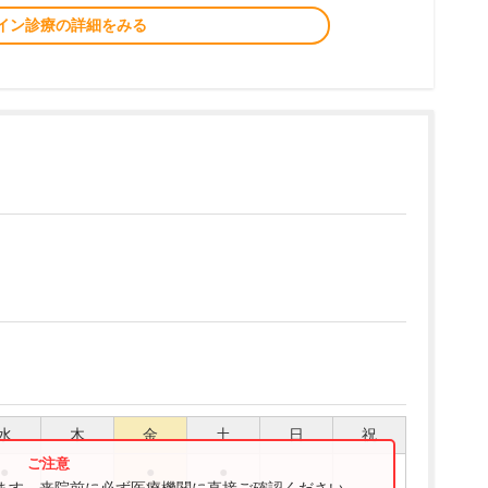
イン診療の詳細をみる
水
木
金
土
日
祝
●
●
●