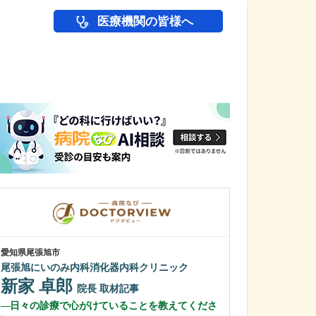
医療機関の皆様へ
医師(ドクター)の
愛知県尾張旭市
愛知県名古屋市緑区
尾張旭にいのみ内科消化器内科クリニック
さくら医院
新家 卓郎
黒瀬 基尋
院長
取材記事
日々の診療で心がけていることを教えてくださ
幅広い診療に対