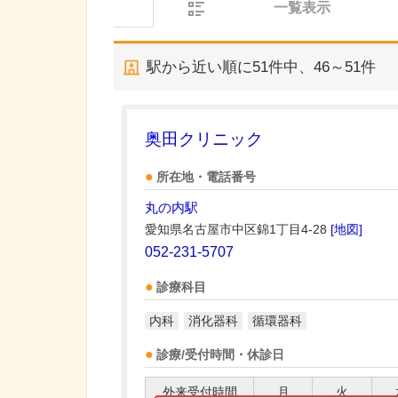
一覧表示
駅から近い順に
51
件中、
46～51件
奥田クリニック
所在地・電話番号
丸の内駅
愛知県名古屋市中区錦1丁目4-28
[地図]
052-231-5707
診療科目
内科
消化器科
循環器科
診療/受付時間・休診日
外来受付時間
月
火