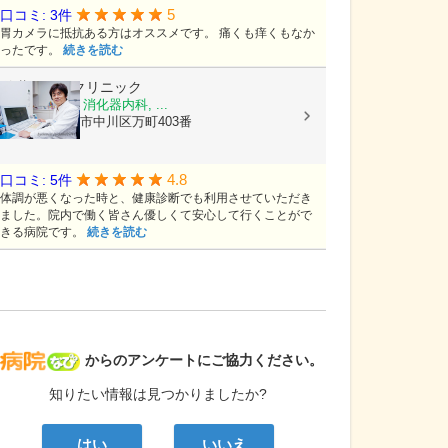
5
口コミ: 3件
胃カメラに抵抗ある方はオススメです。 痛くも痒くもなか
ったです。
続きを読む
佐藤あつしクリニック
内科, 小児科, 消化器内科, ...
愛知県名古屋市中川区万町403番
4.8
口コミ: 5件
体調が悪くなった時と、健康診断でも利用させていただき
ました。院内で働く皆さん優しくて安心して行くことがで
きる病院です。
続きを読む
病院なび
からのアンケートにご協力ください。
知りたい情報は見つかりましたか?
はい
いいえ