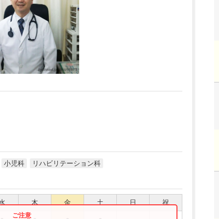
小児科
リハビリテーション科
水
木
金
土
日
祝