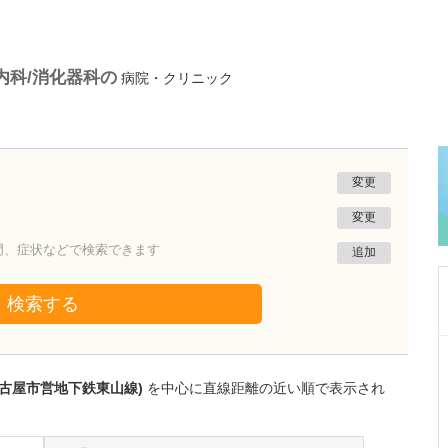
内科/消化器科の
病院・クリニック
変更
変更
門、症状などで検索できます
追加
検索する
愛知県名古屋市緑区
相川みんなの診療所
名古屋市営地下鉄東山線)
を中心に直線距離の近い順で表示され
梶野 真一
院長
取材記事
消化器内科を専攻され、糖尿病の専門医資格も