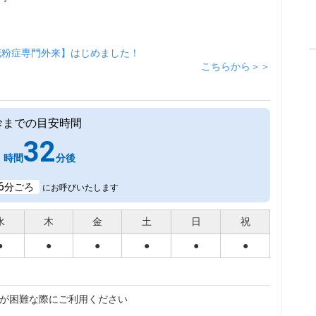
花粉症専門外来】はじめました！
こちらから＞＞
診までの目安時間
1
32
時間
分後
6
分ごろ
にお呼びいたします
水
木
金
土
日
祝
●
●
●
●
●
●
が困難な際にご利用ください