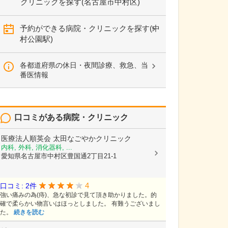
クリニックを探す(名古屋市中村区)
予約ができる病院・クリニックを探す(中
村公園駅)
各都道府県の休日・夜間診療、救急、当
番医情報
口コミがある病院・クリニック
医療法人順英会
太田なごやかクリニック
内科, 外科, 消化器科, ...
愛知県名古屋市中村区豊国通2丁目21-1
4
口コミ: 2件
強い痛みの為(痔)、急な初診で見て頂き助かりました。的
確で柔らかい物言いはほっとしました。 有難うございまし
た。
続きを読む