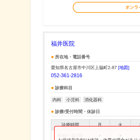
オンラ
福井医院
所在地・電話番号
愛知県名古屋市中川区上脇町2-87
[地図]
052-361-2816
診療科目
内科
小児科
消化器科
診療/受付時間・休診日
診療時間
月
火
8:40～12:00
●
●