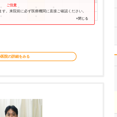
●
●
●
●
ります。来院前に必ず医療機関に直接ご確認ください。
●
●
×閉じる
の医院の詳細をみる