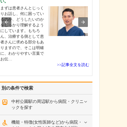
い。
などの診療環境
まずは患者さんとじっく
2階フロアは医科
りお話し、何に困ってい
ペースで、予防
るのか、どうしたいのか
である病気の早
をしっかり理解するよう
早期治療の一助
にしています。もちろ
健康診断や検診
ん、治療する側として患
ックが受けられ
者さんに求める部分もあ
内科、胃腸内科
りますので、そこは明確
内科、内視鏡内
に、わかりやすい言葉で
など幅広い診療
お伝…
応…
>>記事全文を読む
別の条件で検索
中村公園駅の周辺駅から病院・クリニ
ックを探す
機能・特徴(女性医師など)から病院・