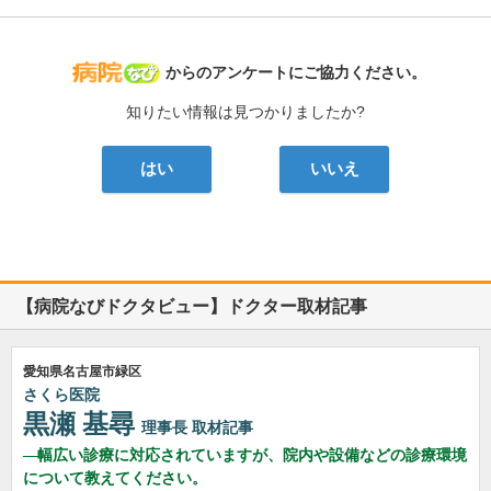
病院なび
からのアンケートにご協力ください。
知りたい情報は見つかりましたか?
はい
いいえ
【病院なびドクタビュー】ドクター取材記事
愛知県名古屋市緑区
さくら医院
黒瀬 基尋
理事長
取材記事
幅広い診療に対応されていますが、院内や設備などの診療環境
について教えてください。