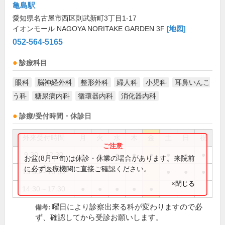
亀島駅
愛知県名古屋市西区則武新町3丁目1-17
イオンモール NAGOYA NORITAKE GARDEN 3F
[地図]
052-564-5165
診療科目
眼科
脳神経外科
整形外科
婦人科
小児科
耳鼻いんこ
う科
糖尿病内科
循環器内科
消化器内科
診療/受付時間・休診日
外来受付時間
月
火
水
木
金
土
日
祝
9:30～12:30
●
●
●
●
●
●
●
●
お盆(8月中旬)は休診・休業の場合があります。来院前
に必ず医療機関に直接ご確認ください。
13:30～16:30
●
●
●
×閉じる
14:30～17:30
●
●
●
●
●
曜日により診察出来る科が変わりますので必
備考:
ず、確認してから受診お願いします。