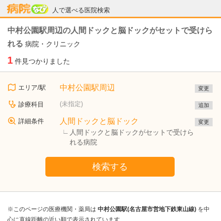
病院なび
人で選べる医院検索
中村公園駅周辺の人間ドックと脳ドックがセットで受けら
れる
病院・クリニック
1
件見つかりました
中村公園駅周辺
エリア/駅
変更
(未指定)
診療科目
追加
人間ドックと脳ドック
詳細条件
変更
人間ドックと脳ドックがセットで受けら
れる病院
検索する
※このページの医療機関・薬局は
中村公園駅(名古屋市営地下鉄東山線)
を中
心に直線距離の近い順で表示されています