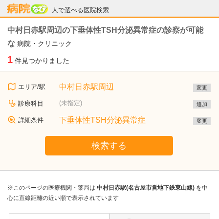
病院なび
人で選べる医院検索
中村日赤駅周辺の下垂体性TSH分泌異常症の診察が可能
な
病院・クリニック
1
件見つかりました
中村日赤駅周辺
エリア/駅
変更
(未指定)
診療科目
追加
下垂体性TSH分泌異常症
詳細条件
変更
検索する
※このページの医療機関・薬局は
中村日赤駅(名古屋市営地下鉄東山線)
を中
心に直線距離の近い順で表示されています