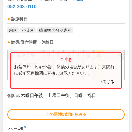
052-363-6110
診療科目
内科
小児科
糖尿病内分泌内科
診療/受付時間・休診日
診療時間
月
火
水
木
金
土
日
祝
9:00～12:00
●
●
●
●
●
●
お盆(8月中旬)は休診・休業の場合があります。来院前
に必ず医療機関に直接ご確認ください。
13:30～16:30
●
●
●
●
×閉じる
木曜日午後、土曜日午後、日曜、祝日
休診日:
この医院の詳細をみる
※
アクセス数