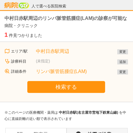
病院なび
人で選べる医院検索
中村日赤駅周辺のリンパ脈管筋腫症(LAM)の診察が可能な
病院・クリニック
1
件見つかりました
中村日赤駅周辺
エリア/駅
変更
(未指定)
診療科目
追加
リンパ脈管筋腫症(LAM)
詳細条件
変更
検索する
※このページの医療機関・薬局は
中村日赤駅(名古屋市営地下鉄東山線)
を中
心に直線距離の近い順で表示されています