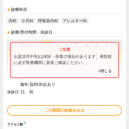
診療科目
内科
小児科
呼吸器内科
アレルギー科
診療/受付時間・休診日
診療時間
月
火
水
木
金
土
日
祝
8:30～12:00
●
●
●
●
●
●
お盆(8月中旬)は休診・休業の場合があります。来院前
に必ず医療機関に直接ご確認ください。
16:30～19:00
●
●
●
●
×閉じる
臨時休診あり
備考:
日、祝
休診日:
この医院の詳細をみる
※
アクセス数