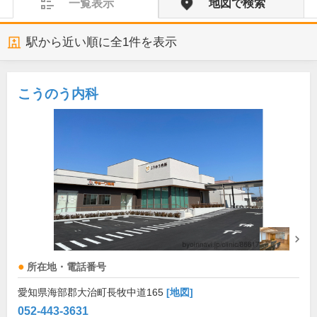
一覧表示
地図で検索
駅から近い順に全
1
件を表示
こうのう内科
所在地・電話番号
愛知県海部郡大治町長牧中道165
[地図]
052-443-3631