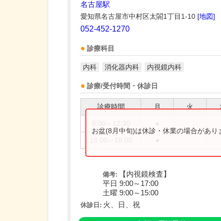
名古屋駅
愛知県名古屋市中村区太閤1丁目1-10
[地図]
052-452-1270
診療科目
内科
消化器内科
内視鏡内科
診療/受付時間・休診日
診療時間
月
火
9:00～12:30
●
お盆(8月中旬)は休診・休業の場合があ
16:00～18:00
●
【内視鏡検査】
備考:
平日 9:00～17:00
土曜 9:00～15:00
火、日、祝
休診日: