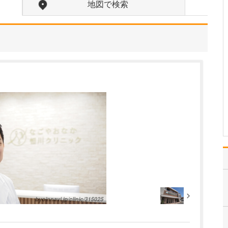
てください。
地図で検索
産科としては、生まれて
きた赤ちゃんが人生の最
初の数日間を過ごす場所
として「お母さんととも
にごく普通にリラックス
して過ごせる」ことを目
標にしています。患者さ
んに対しては私やスタッ
フも、家族と接するとき
の…
>>記事全文を読む