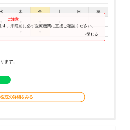
水
木
金
土
日
祝
●
●
●
●
ります。来院前に必ず医療機関に直接ご確認ください。
●
●
×閉じる
ります。
の医院の詳細をみる