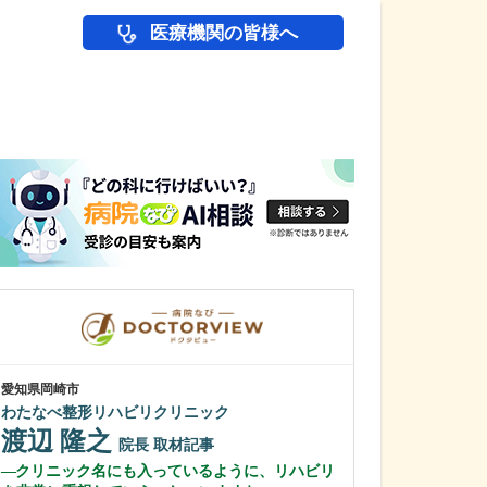
医療機関の皆様へ
医師(ドクター)の
愛知県岡崎市
愛知県名古屋市緑区
わたなべ整形リハビリクリニック
さくら医院
渡辺 隆之
黒瀬 基尋
院長
取材記事
クリニック名にも入っているように、リハビリ
幅広い診療に対