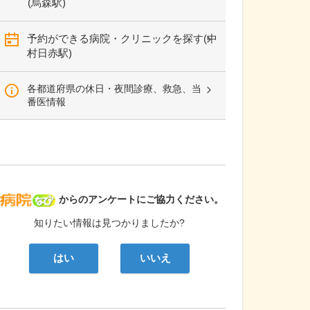
(烏森駅)
予約ができる病院・クリニックを探す(中
村日赤駅)
各都道府県の休日・夜間診療、救急、当
番医情報
病院なび
からのアンケートにご協力ください。
知りたい情報は見つかりましたか?
はい
いいえ