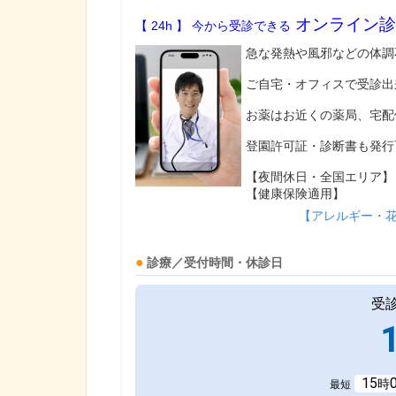
オンライン診
【 24h 】 今から受診できる
急な発熱や風邪などの体調
ご自宅・オフィスで受診出
お薬はお近くの薬局、宅配
登園許可証・診断書も発行
【夜間休日・全国エリア】
【健康保険適用】
【アレルギー・
診療／受付時間・休診日
受
15
時
最短