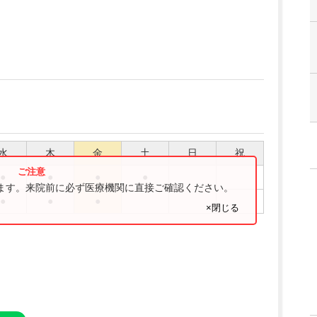
水
木
金
土
日
祝
●
●
●
●
ります。来院前に必ず医療機関に直接ご確認ください。
●
●
●
×閉じる