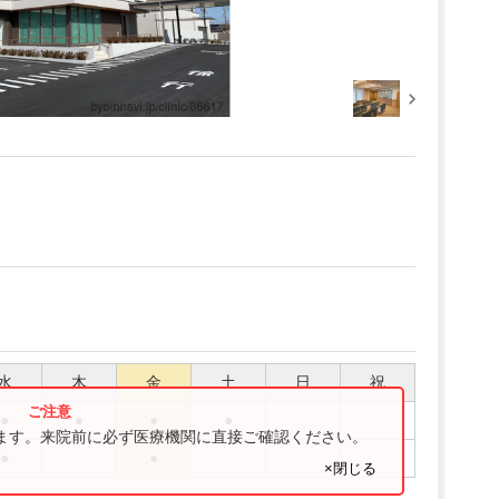
水
木
金
土
日
祝
●
●
●
●
ります。来院前に必ず医療機関に直接ご確認ください。
●
●
×閉じる