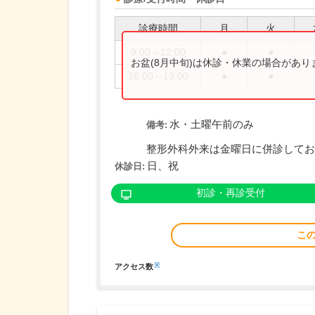
診療時間
月
火
9:00～12:00
●
●
お盆(8月中旬)は休診・休業の場合があ
16:00～19:00
●
●
水・土曜午前のみ
備考:
整形外科外来は金曜日に併診してお
日、祝
休診日:
初診・再診受付
こ
※
アクセス数