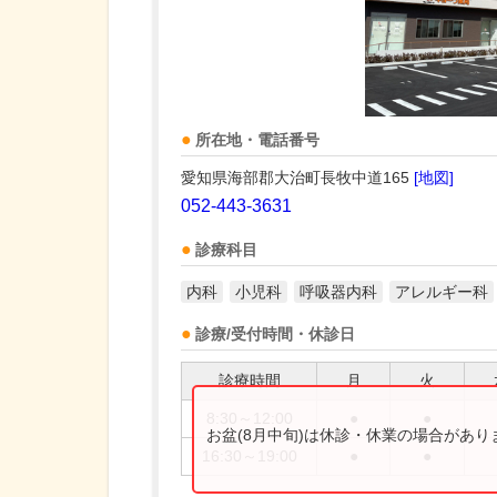
所在地・電話番号
愛知県海部郡大治町長牧中道165
[地図]
052-443-3631
診療科目
内科
小児科
呼吸器内科
アレルギー科
診療/受付時間・休診日
診療時間
月
火
8:30～12:00
●
●
お盆(8月中旬)は休診・休業の場合があ
16:30～19:00
●
●