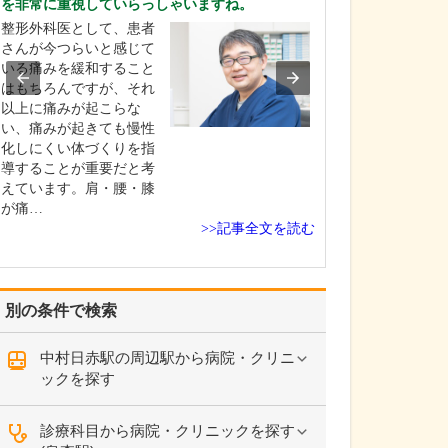
を非常に重視していらっしゃいますね。
などの診療環境
整形外科医として、患者
2階フロアは医科
さんが今つらいと感じて
ペースで、予防
いる痛みを緩和すること
である病気の早
はもちろんですが、それ
早期治療の一助
以上に痛みが起こらな
健康診断や検診
い、痛みが起きても慢性
ックが受けられ
化しにくい体づくりを指
内科、胃腸内科
導することが重要だと考
内科、内視鏡内
えています。肩・腰・膝
など幅広い診療
が痛…
応…
>>記事全文を読む
別の条件で検索
中村日赤駅の周辺駅から病院・クリニ
ックを探す
診療科目から病院・クリニックを探す