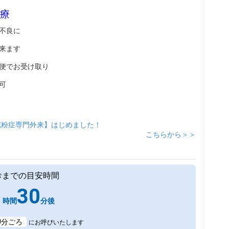
療
不良に
来ます
便でお受け取り
可
花粉症専門外来】はじめました！
こちらから＞＞
診までの目安時間
1
30
時間
分後
0
分ごろ
にお呼びいたします