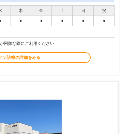
水
木
金
土
日
祝
●
●
●
●
●
●
が困難な際にご利用ください
イン診療の詳細をみる