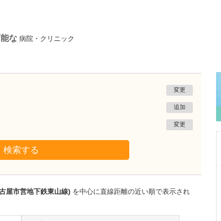
可能な
病院・クリニック
変更
追加
変更
検索する
愛知県岡崎市
田那村産婦人科
名古屋市営地下鉄東山線)
を中心に直線距離の近い順で表示され
田那村 淳
院長
取材記事
日々の診療において、心がけていることを教え