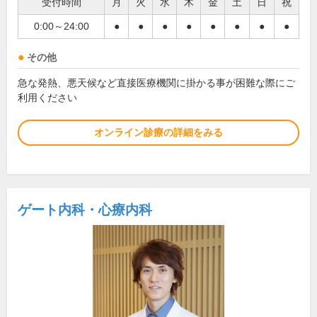
受付時間
月
火
水
木
金
土
日
祝
0:00～24:00
●
●
●
●
●
●
●
●
その他
急な発熱、悪天候など直接医療機関に掛かる事が困難な際にご
利用ください
オンライン診療の詳細をみる
ゲート内科・心療内科