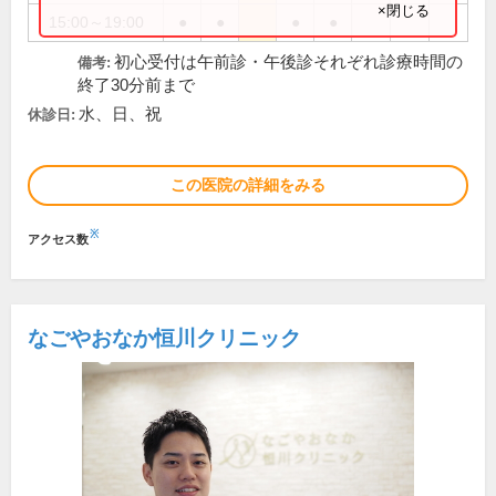
×閉じる
15:00～19:00
●
●
●
●
初心受付は午前診・午後診それぞれ診療時間の
備考:
終了30分前まで
水、日、祝
休診日:
この医院の詳細をみる
※
アクセス数
なごやおなか恒川クリニック