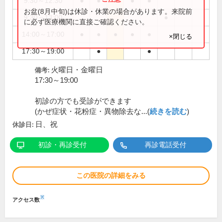
9:30～12:30
●
●
●
●
●
お盆(8月中旬)は休診・休業の場合があります。来院前
9:30～13:00
●
に必ず医療機関に直接ご確認ください。
14:00～17:00
●
●
●
●
●
×閉じる
17:30～19:00
●
●
火曜日・金曜日
備考:
17:30～19:00
初診の方でも受診ができます
(かぜ症状・花粉症・異物除去な...(
続きを読む
)
日、祝
休診日:
初診・再診受付
再診電話受付
この医院の詳細をみる
※
アクセス数