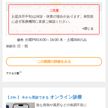
外来受付時間
月
火
水
木
金
土
日
祝
9:00～12:00
●
●
●
●
●
●
お盆(8月中旬)は休診・休業の場合があります。来院前
に必ず医療機関に直接ご確認ください。
14:00～16:00
●
×閉じる
17:30～19:30
●
●
●
火曜PM14:00～16:00 木・土曜AMのみ
備考:
日・祝
休診日:
この医院の詳細をみる
※
アクセス数
オンライン診療
【 24h 】 今から受診できる
急な発熱や風邪などの体調不良に