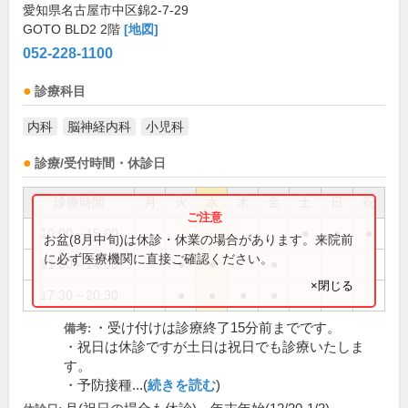
愛知県名古屋市中区錦2-7-29
GOTO BLD2 2階
[地図]
052-228-1100
診療科目
内科
脳神経内科
小児科
診療/受付時間・休診日
診療時間
月
火
水
木
金
土
日
祝
10:00～15:00
●
●
●
お盆(8月中旬)は休診・休業の場合があります。来院前
に必ず医療機関に直接ご確認ください。
11:00～14:00
●
●
●
×閉じる
17:30～20:30
●
●
●
●
・受け付けは診療終了15分前までです。
備考:
・祝日は休診ですが土日は祝日でも診療いたしま
す。
・予防接種...(
続きを読む
)