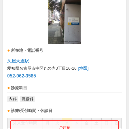
所在地・電話番号
久屋大通駅
愛知県名古屋市中区丸の内3丁目16-16
[地図]
052-962-3585
診療科目
内科
胃腸科
診療/受付時間・休診日
外来受付時間
月
火
水
木
金
土
日
祝