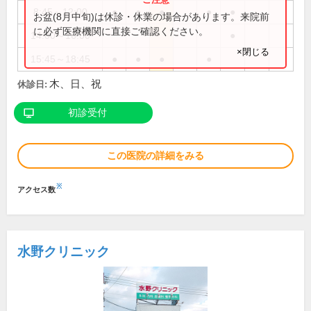
8:45～12:00
●
●
●
●
●
お盆(8月中旬)は休診・休業の場合があります。来院前
に必ず医療機関に直接ご確認ください。
14:00～16:00
●
×閉じる
15:45～18:45
●
●
●
●
木、日、祝
休診日:
初診受付
この医院の詳細をみる
※
アクセス数
水野クリニック