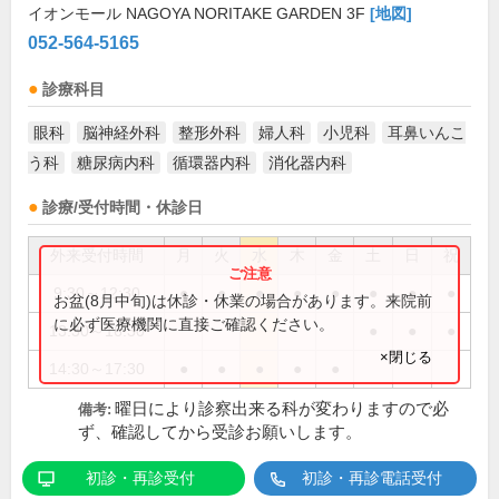
イオンモール NAGOYA NORITAKE GARDEN 3F
[地図]
052-564-5165
診療科目
眼科
脳神経外科
整形外科
婦人科
小児科
耳鼻いんこ
う科
糖尿病内科
循環器内科
消化器内科
診療/受付時間・休診日
外来受付時間
月
火
水
木
金
土
日
祝
9:30～12:30
●
●
●
●
●
●
●
●
お盆(8月中旬)は休診・休業の場合があります。来院前
に必ず医療機関に直接ご確認ください。
13:30～16:30
●
●
●
×閉じる
14:30～17:30
●
●
●
●
●
曜日により診察出来る科が変わりますので必
備考:
ず、確認してから受診お願いします。
初診・再診受付
初診・再診電話受付