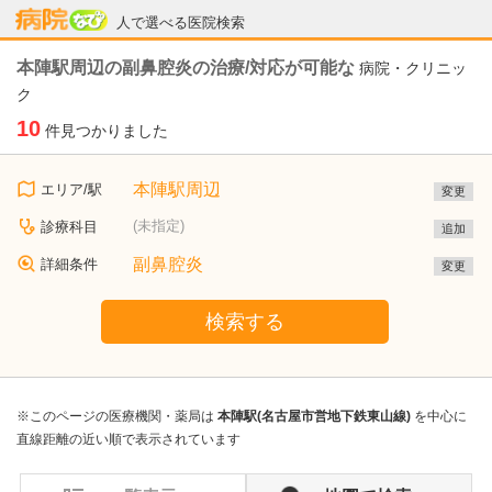
病院なび
人で選べる医院検索
本陣駅周辺の副鼻腔炎の治療/対応が可能な
病院・クリニッ
ク
10
件見つかりました
本陣駅周辺
エリア/駅
変更
(未指定)
診療科目
追加
副鼻腔炎
詳細条件
変更
検索する
※このページの医療機関・薬局は
本陣駅(名古屋市営地下鉄東山線)
を中心に
直線距離の近い順で表示されています