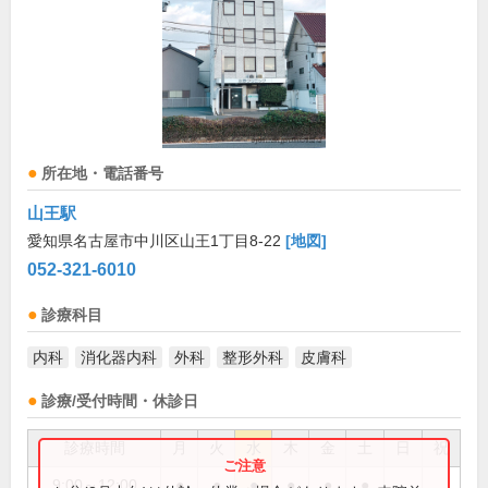
所在地・電話番号
山王駅
愛知県名古屋市中川区山王1丁目8-22
[地図]
052-321-6010
診療科目
内科
消化器内科
外科
整形外科
皮膚科
診療/受付時間・休診日
診療時間
月
火
水
木
金
土
日
祝
9:00～12:00
●
●
●
●
●
●