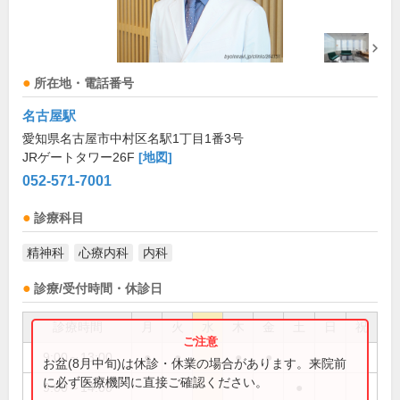
所在地・電話番号
名古屋駅
愛知県名古屋市中村区名駅1丁目1番3号
JRゲートタワー26F
[地図]
052-571-7001
診療科目
精神科
心療内科
内科
診療/受付時間・休診日
診療時間
月
火
水
木
金
土
日
祝
9:00～13:00
●
●
●
●
お盆(8月中旬)は休診・休業の場合があります。来院前
に必ず医療機関に直接ご確認ください。
9:00～14:00
●