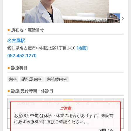
所在地・電話番号
名古屋駅
愛知県名古屋市中村区太閤1丁目1-10
[地図]
052-452-1270
診療科目
内科
消化器内科
内視鏡内科
診療/受付時間・休診日
診療時間
月
火
水
木
金
土
日
祝
9:00～12:30
●
●
●
●
●
お盆(8月中旬)は休診・休業の場合があります。来院前
に必ず医療機関に直接ご確認ください。
16:00～18:00
●
●
●
●
×閉じる