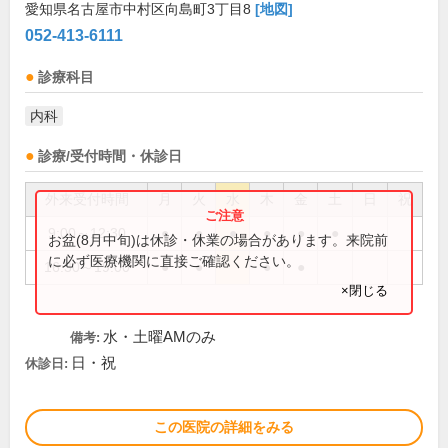
愛知県名古屋市中村区向島町3丁目8
[地図]
052-413-6111
診療科目
内科
診療/受付時間・休診日
外来受付時間
月
火
水
木
金
土
日
祝
9:00～12:30
●
●
●
●
●
●
お盆(8月中旬)は休診・休業の場合があります。来院前
に必ず医療機関に直接ご確認ください。
16:30～19:00
●
●
●
●
×閉じる
水・土曜AMのみ
備考:
日・祝
休診日:
この医院の詳細をみる