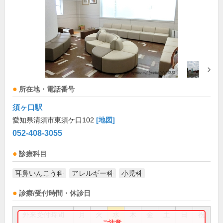
所在地・電話番号
須ヶ口駅
愛知県清須市東須ケ口102
[地図]
052-408-3055
診療科目
耳鼻いんこう科
アレルギー科
小児科
診療/受付時間・休診日
外来受付時間
月
火
水
木
金
土
日
祝