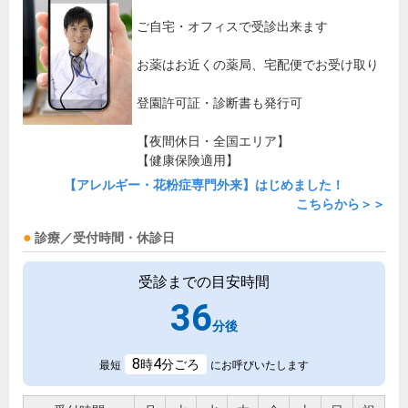
ご自宅・オフィスで受診出来ます
お薬はお近くの薬局、宅配便でお受け取り
登園許可証・診断書も発行可
【夜間休日・全国エリア】
【健康保険適用】
【アレルギー・花粉症専門外来】はじめました！
こちらから＞＞
診療／受付時間・休診日
受診までの目安時間
36
分後
8
4
時
分ごろ
最短
にお呼びいたします