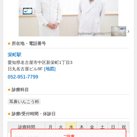
所在地・電話番号
栄町駅
愛知県名古屋市中区新栄町1丁目3
日丸名古屋ビル9F
[地図]
052-951-7799
診療科目
耳鼻いんこう科
診療/受付時間・休診日
診療時間
月
火
水
木
金
土
日
祝