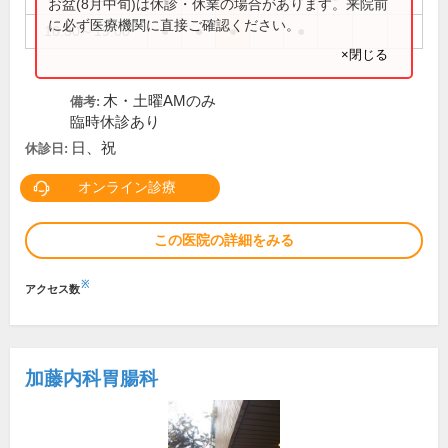
お盆(8月中旬)は休診・休業の場合があります。来院前
に必ず医療機関に直接ご確認ください。
16:30～19:00
●
●
●
●
×閉じる
木・土曜AMのみ
備考:
臨時休診あり
日、祝
休診日:
オンライン診療
この医院の詳細をみる
※
アクセス数
加藤内科胃腸科