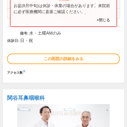
9:00～11:45
●
●
●
●
●
●
お盆(8月中旬)は休診・休業の場合があります。来院前
に必ず医療機関に直接ご確認ください。
16:00～17:45
●
●
●
●
×閉じる
水・土曜AMのみ
備考:
日・祝
休診日:
この医院の詳細をみる
※
アクセス数
関谷耳鼻咽喉科